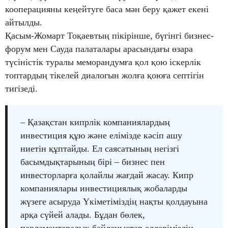
кооперацияны кеңейтуге баса мән беру қажет екені
айтылды.
Қасым-Жомарт Тоқаевтың пікірінше, бүгінгі бизнес-
форум мен Сауда палаталары арасындағы өзара
түсіністік туралы меморандумға қол қою іскерлік
топтардың тікелей диалогын жолға қоюға септігін
тигізеді.
– Қазақстан кипрлік компаниялардың
инвестиция құю және елімізде кәсіп ашу
ниетін құптайды. Ел саясатының негізгі
басымдықтарының бірі – бизнес пен
инвесторларға қолайлы жағдай жасау. Кипр
компаниялары инвестициялық жобаларды
жүзеге асыруда Үкіметіміздің нақты қолдауына
арқа сүйей алады. Бұдан бөлек,
парламентаралық байланыстар елдеріміздің