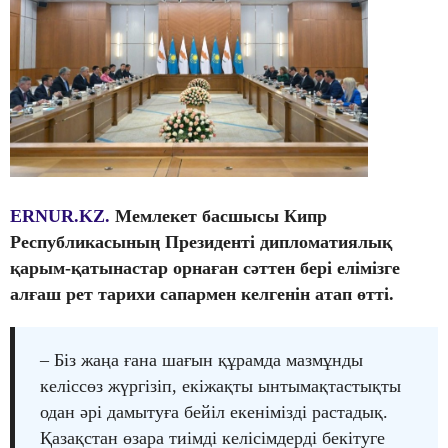
ERNUR.KZ.
Мемлекет басшысы Кипр
Республикасының Президенті дипломатиялық
қарым-қатынастар орнаған сәттен бері елімізге
алғаш рет тарихи сапармен келгенін атап өтті.
– Біз жаңа ғана шағын құрамда мазмұнды
келіссөз жүргізіп, екіжақты ынтымақтастықты
одан әрі дамытуға бейіл екенімізді растадық.
Қазақстан өзара тиімді келісімдерді бекітуге