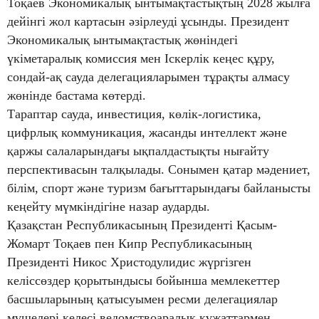
Тоқаев Экономикалық ынтымақтастықтың 2028 жылға
дейінгі жол картасын әзірлеуді ұсынды. Президент
Экономикалық ынтымақтастық жөніндегі
үкіметаралық комиссия мен Іскерлік кеңес құру,
сондай-ақ сауда делегацияларымен тұрақты алмасу
жөнінде бастама көтерді.
Тараптар сауда, инвестиция, көлік-логистика,
цифрлық коммуникация, жасанды интеллект және
қаржы салаларындағы ықпалдастықты нығайту
перспективасын талқылады. Сонымен қатар мәдениет,
білім, спорт және туризм бағыттарындағы байланысты
кеңейту мүмкіндігіне назар аударды.
Қазақстан Республикасының Президенті Қасым-
Жомарт Тоқаев пен Кипр Республикасының
Президенті Никос Христодулидис жүргізген
келіссөздер қорытындысы бойынша мемлекеттер
басшыларының қатысуымен ресми делегациялар
мүшелері келесі ведомствоаралық құжаттармен