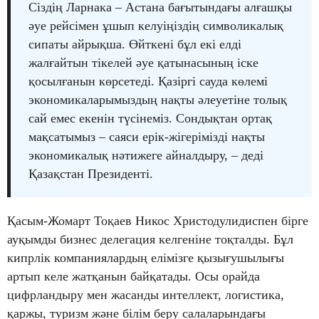
Сіздің Ларнака – Астана бағытындағы алғашқы
әуе рейсімен ұшып келуіңіздің символикалық
сипаты айрықша. Өйткені бұл екі елді
жалғайтын тікелей әуе қатынасының іске
қосылғанын көрсетеді. Қазіргі сауда көлемі
экономикаларымыздың нақты әлеуетіне толық
сай емес екенін түсінеміз. Сондықтан ортақ
мақсатымыз – саяси ерік-жігерімізді нақты
экономикалық нәтижеге айналдыру, – деді
Қазақстан Президенті.
Қасым-Жомарт Тоқаев Никос Христодулидиспен бірге
ауқымды бизнес делегация келгеніне тоқталды. Бұл
кипрлік компаниялардың елімізге қызығушылығы
артып келе жатқанын байқатады. Осы орайда
цифрландыру мен жасанды интеллект, логистика,
қаржы, туризм және білім беру салаларындағы