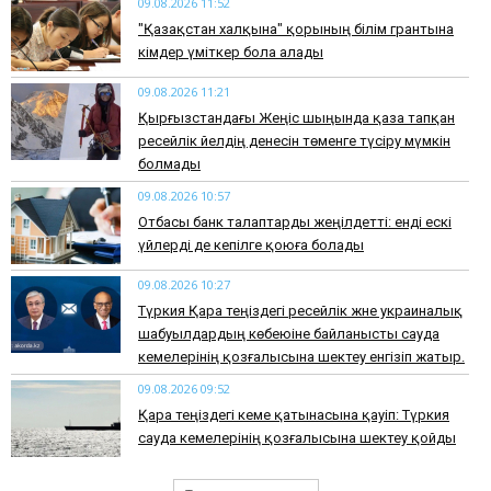
09.08.2026 11:52
"Қазақстан халқына" қорының білім грантына
кімдер үміткер бола алады
09.08.2026 11:21
Қырғызстандағы Жеңіс шыңында қаза тапқан
ресейлік әйелдің денесін төменге түсіру мүмкін
болмады
09.08.2026 10:57
Отбасы банк талаптарды жеңілдетті: енді ескі
үйлерді де кепілге қоюға болады
09.08.2026 10:27
Түркия Қара теңіздегі ресейлік және украиналық
шабуылдардың көбеюіне байланысты сауда
кемелерінің қозғалысына шектеу енгізіп жатыр.
09.08.2026 09:52
Қара теңіздегі кеме қатынасына қауіп: Түркия
сауда кемелерінің қозғалысына шектеу қойды