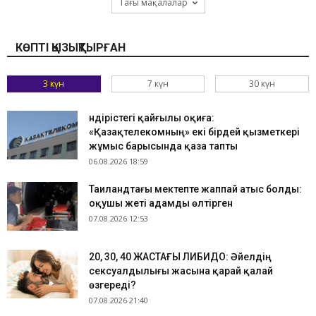
Тағы мақалалар
КӨПТІ ҚЫЗЫҚТЫРҒАН
3 күн
7 күн
30 күн
Өндірістегі қайғылы оқиға:
«Қазақтелекомның» екі бірдей қызметкері
жұмыс барысында қаза тапты
06.08.2026 18:59
Таиландтағы мектепте жаппай атыс болды:
оқушы жеті адамды өлтірген
07.08.2026 12:53
​20, 30, 40 ЖАСТАҒЫ ЛИБИДО: Әйелдің
сексуалдылығы жасына қарай қалай
өзгереді?
07.08.2026 21:40