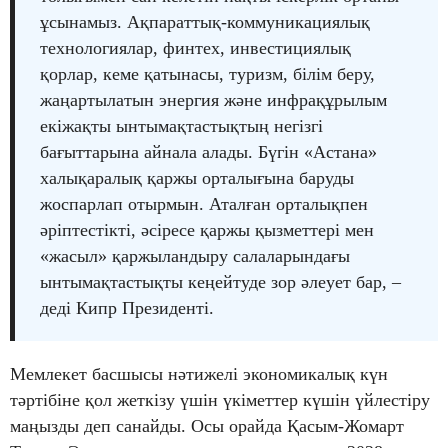
ұсынамыз. Ақпараттық-коммуникациялық
технологиялар, финтех, инвестициялық
қорлар, кеме қатынасы, туризм, білім беру,
жаңартылатын энергия және инфрақұрылым
екіжақты ынтымақтастықтың негізгі
бағыттарына айнала алады. Бүгін «Астана»
халықаралық қаржы орталығына баруды
жоспарлап отырмын. Аталған орталықпен
әріптестікті, әсіресе қаржы қызметтері мен
«жасыл» қаржыландыру салаларындағы
ынтымақтастықты кеңейтуде зор әлеует бар, –
деді Кипр Президенті.
Мемлекет басшысы нәтижелі экономикалық күн
тәртібіне қол жеткізу үшін үкіметтер күшін үйлестіру
маңызды деп санайды. Осы орайда Қасым-Жомарт