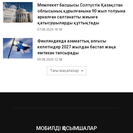
Мемлекет басшысы Солтүстік Қазақстан
облысының құрылғанына 90 жыл толуына
арналған салтанатты жиынға
қатысушыларды құттықтады
07.08.2026 18:59
Финляндияда азаматтық алғысы
келетіндер 2027 жылдан бастап жаңа
емтихан тапсырады
09.08.2026 12:58
Тағы мақалалар
МОБИЛДІ ҚОСЫМШАЛАР