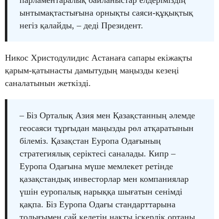
ынтымақтастығына орнықты саяси-құқықтық
негіз қалайды, – деді Президент.
Никос Христодулидис Астанаға сапары екіжақты
қарым-қатынасты дамытудың маңызды кезеңі
саналатынын жеткізді.
– Біз Орталық Азия мен Қазақстанның әлемде
геосаяси тұрғыдан маңызды рөл атқаратынын
білеміз. Қазақстан Еуропа Одағының
стратегиялық серіктесі саналады. Кипр –
Еуропа Одағына мүше мемлекет ретінде
қазақстандық инвесторлар мен компаниялар
үшін еуропалық нарыққа шығатын сенімді
қақпа. Біз Еуропа Одағы стандарттарына
толығымен сай келетін нақты іскерлік ортаны