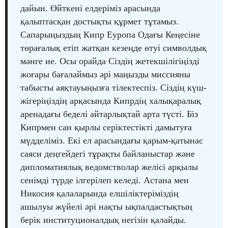
дайын. Өйткені елдеріміз арасында
қалыптасқан достықты құрмет тұтамыз.
Сапарыңыздың Кипр Еуропа Одағы Кеңесіне
төрағалық етіп жатқан кезеңде өтуі символдық
мәнге ие. Осы орайда Сіздің жетекшілігіңізді
жоғары бағалаймыз әрі маңызды миссияны
табысты аяқтауыңызға тілектеспіз. Сіздің күш-
жігеріңіздің арқасында Кипрдің халықаралық
аренадағы беделі айтарлықтай арта түсті. Біз
Кипрмен сан қырлы серіктестікті дамытуға
мүдделіміз. Екі ел арасындағы қарым-қатынас
саяси деңгейдегі тұрақты байланыстар және
дипломатиялық ведомстволар желісі арқылы
сенімді түрде ілгерілеп келеді. Астана мен
Никосия қалаларында елшіліктеріміздің
ашылуы жүйелі әрі нақты ықпалдастықтың
берік институционалдық негізін қалайды.