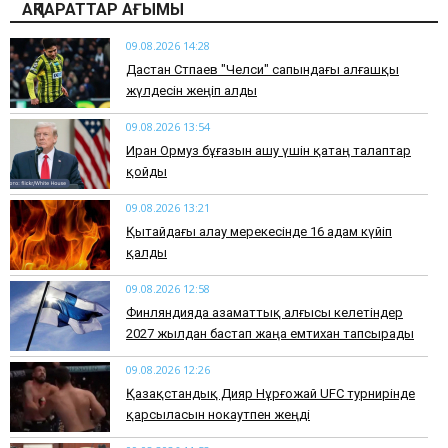
АҚПАРАТТАР АҒЫМЫ
09.08.2026 14:28
Дастан Сәтпаев "Челси" сапындағы алғашқы
жүлдесін жеңіп алды
09.08.2026 13:54
Иран Ормуз бұғазын ашу үшін қатаң талаптар
қойды
09.08.2026 13:21
Қытайдағы алау мерекесінде 16 адам күйіп
қалды
09.08.2026 12:58
Финляндияда азаматтық алғысы келетіндер
2027 жылдан бастап жаңа емтихан тапсырады
09.08.2026 12:26
Қазақстандық Дияр Нұрғожай UFC турнирінде
қарсыласын нокаутпен жеңді