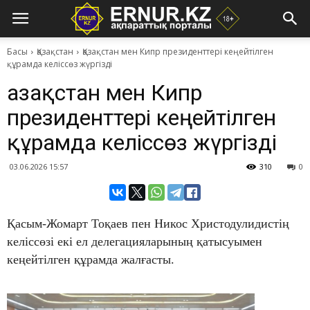
Басы
Қазақстан
Қазақстан мен Кипр президенттері кеңейтілген
құрамда келіссөз жүргізді
Қазақстан мен Кипр
президенттері кеңейтілген
құрамда келіссөз жүргізді
03.06.2026 15:57
310
0
Қасым-Жомарт Тоқаев пен Никос Христодулидистің
келіссөзі екі ел делегацияларының қатысуымен
кеңейтілген құрамда жалғасты.