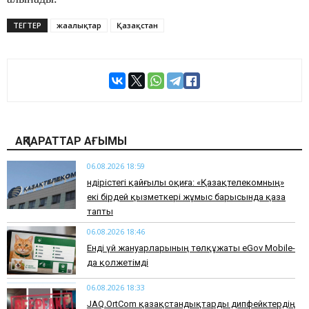
ТЕГТЕР
жаңалықтар
Қазақстан
АҚПАРАТТАР АҒЫМЫ
06.08.2026 18:59
Өндірістегі қайғылы оқиға: «Қазақтелекомның»
екі бірдей қызметкері жұмыс барысында қаза
тапты
06.08.2026 18:46
Енді үй жануарларының төлқұжаты eGov Mobile-
да қолжетімді
06.08.2026 18:33
JAQ.OrtCom қазақстандықтарды дипфейктердің