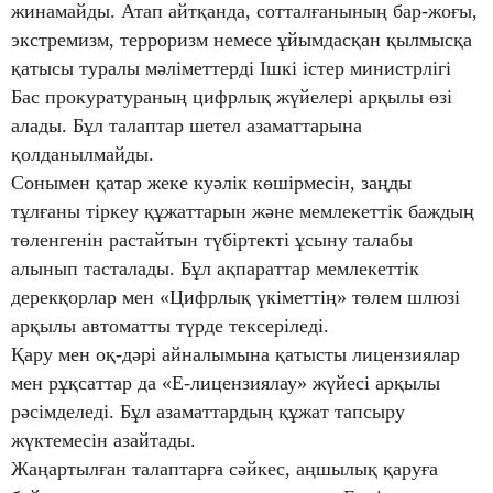
жинамайды. Атап айтқанда, сотталғанының бар-жоғы,
экстремизм, терроризм немесе ұйымдасқан қылмысқа
қатысы туралы мәліметтерді Ішкі істер министрлігі
Бас прокуратураның цифрлық жүйелері арқылы өзі
алады. Бұл талаптар шетел азаматтарына
қолданылмайды.
Сонымен қатар жеке куәлік көшірмесін, заңды
тұлғаны тіркеу құжаттарын және мемлекеттік баждың
төленгенін растайтын түбіртекті ұсыну талабы
алынып тасталады. Бұл ақпараттар мемлекеттік
дерекқорлар мен «Цифрлық үкіметтің» төлем шлюзі
арқылы автоматты түрде тексеріледі.
Қару мен оқ-дәрі айналымына қатысты лицензиялар
мен рұқсаттар да «Е-лицензиялау» жүйесі арқылы
рәсімделеді. Бұл азаматтардың құжат тапсыру
жүктемесін азайтады.
Жаңартылған талаптарға сәйкес, аңшылық қаруға