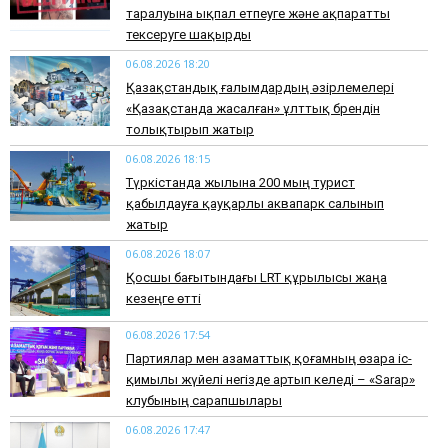
таралуына ықпал етпеуге және ақпаратты
тексеруге шақырды
06.08.2026 18:20
Қазақстандық ғалымдардың әзірлемелері
«Қазақстанда жасалған» ұлттық брендін
толықтырып жатыр
06.08.2026 18:15
Түркістанда жылына 200 мың турист
қабылдауға қауқарлы аквапарк салынып
жатыр
06.08.2026 18:07
Қосшы бағытындағы LRT құрылысы жаңа
кезеңге өтті
06.08.2026 17:54
Партиялар мен азаматтық қоғамның өзара іс-
қимылы жүйелі негізде артып келеді – «Sarap»
клубының сарапшылары
06.08.2026 17:47