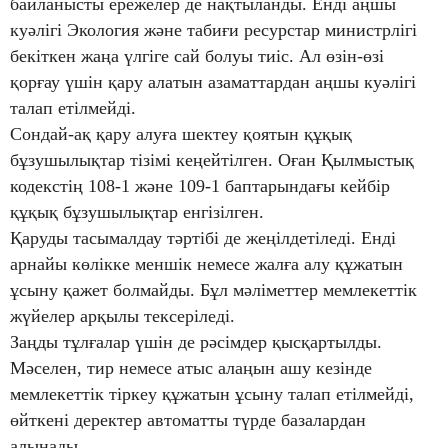
байланысты ережелер де нақтыланды. Енді аңшы
куәлігі Экология және табиғи ресурстар министрлігі
бекіткен жаңа үлгіге сай болуы тиіс. Ал өзін-өзі
қорғау үшін қару алатын азаматтардан аңшы куәлігі
талап етілмейді.
Сондай-ақ қару алуға шектеу қоятын құқық
бұзушылықтар тізімі кеңейтілген. Оған Қылмыстық
кодекстің 108-1 және 109-1 баптарындағы кейбір
құқық бұзушылықтар енгізілген.
Қаруды тасымалдау тәртібі де жеңілдетіледі. Енді
арнайы көлікке меншік немесе жалға алу құжатын
ұсыну қажет болмайды. Бұл мәліметтер мемлекеттік
жүйелер арқылы тексеріледі.
Заңды тұлғалар үшін де рәсімдер қысқартылды.
Мәселен, тир немесе атыс алаңын ашу кезінде
мемлекеттік тіркеу құжатын ұсыну талап етілмейді,
өйткені деректер автоматты түрде базалардан
алынады.