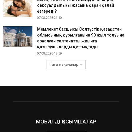
сексуалдылығы жасына қарай қалай
өзгереді?
07.08.2026 21:40
Мемлекет басшысы Солтүстік Қазақстан
облысының құрылғанына 90 жыл толуына
арналған салтанатты жиынға
қатысушыларды құттықтады
07.08.2026 18:59
Тағы мақалалар
МОБИЛДІ ҚОСЫМШАЛАР