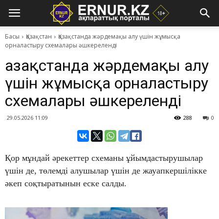
Басы
Қазақстан
Қазақстанда жәрдемақы алу үшін жұмысқа
орналастыру схемалары әшкереленді
Қазақстанда жәрдемақы алу
үшін жұмысқа орналастыру
схемалары әшкереленді
29.05.2026 11:09
288
0
Қор мұндай әрекеттер схеманы ұйымдастырушылар
үшін де, төлемді алушылар үшін де жауапкершілікке
әкеп соқтыратынын еске салды.