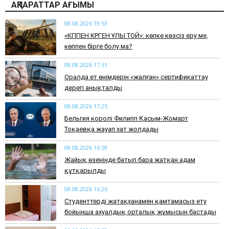
АҚПАРАТТАР АҒЫМЫ
08.08.2026 19:53
​«КӨППЕН КӨРГЕН ҰЛЫ ТОЙ»: көпке көзсіз еру ме,
көппен бірге болу ма?
08.08.2026 17:51
Оралда ет өнімдерін «жалған» сертификаттау
дерегі анықталды
08.08.2026 17:25
Бельгия королі Филипп Қасым-Жомарт
Тоқаевқа жауап хат жолдады
08.08.2026 16:59
Жайық өзенінде батып бара жатқан адам
құтқарылды
08.08.2026 16:26
Студенттерді жатақханамен қамтамасыз ету
бойынша ахуалдық орталық жұмысын бастады