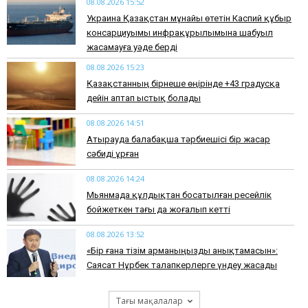
08.08.2026 15:52
Украина Қазақстан мұнайы өтетін Каспий құбыр
консарциуымы инфрақұрылымына шабуыл
жасамауға уәде берді
08.08.2026 15:23
Қазақстанның бірнеше өңірінде +43 градусқа
дейін аптап ыстық болады
08.08.2026 14:51
Атырауда балабақша тәрбиешісі бір жасар
сәбиді ұрған
08.08.2026 14:24
Мьянмада құлдықтан босатылған ресейлік
бойжеткен тағы да жоғалып кетті
08.08.2026 13:52
«Бір ғана тізім арманыңызды анықтамасын»:
Саясат Нұрбек талапкерлерге үндеу жасады
Тағы мақалалар