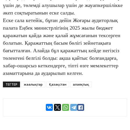
үшін де, төлемді алушылар үшін де жауапкершілікке
әкеп соқтыратынын еске салды.
Еске сала кетейік, бұған дейін Жоғары аудиторлық
палата Еңбек министрлігінің 2025 жылы бюджет
қаражатын қайда және қалай жұмсағанын тексерген
болатын. Қаражаттың басым бөлігі зейнетақыға
бағытталған. Алайда бұл қаражаттың кейде негізсіз
төленгені белгілі болды: ақша қайтыс болғандарға,
хабар-ошарсыз кеткендерге, тіпті өзге мемлекеттер
азаматтарына да аударылып келген.
ТЕГТЕР
жаңалықтар
Қазақстан
алаяқтық