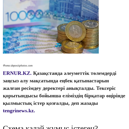
Фото:depositphotos.com
ERNUR.KZ.
Қазақстанда әлеуметтік төлемдерді
заңсыз алу мақсатында еңбек қатынастарын
жалған ресімдеу деректері анықталды. Тексеріс
қорытындысы бойынша еліміздің бірқатар өңірінде
қылмыстық істер қозғалды, деп жазады
tengrinews.kz.
Схема қалай жұмыс істеген?