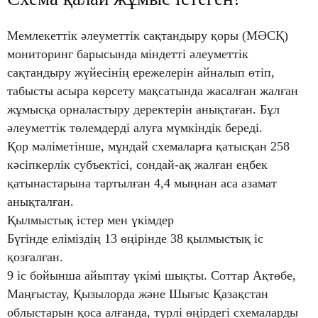
Мемлекеттік әлеуметтік сақтандыру қоры (МӘСҚ)
мониторинг барысында міндетті әлеуметтік
сақтандыру жүйесінің ережелерін айналып өтіп,
табысты асыра көрсету мақсатында жасалған жалған
жұмысқа орналастыру деректерін анықтаған. Бұл
әлеуметтік төлемдерді алуға мүмкіндік береді.
Қор мәліметінше, мұндай схемаларға қатысқан 258
кәсіпкерлік субъектісі, сондай-ақ жалған еңбек
қатынастарына тартылған 4,4 мыңнан аса азамат
анықталған.
Қылмыстық істер мен үкімдер
Бүгінде еліміздің 13 өңірінде 38 қылмыстық іс
қозғалған.
9 іс бойынша айыптау үкімі шықты. Соттар Ақтөбе,
Маңғыстау, Қызылорда және Шығыс Қазақстан
облыстарын қоса алғанда, түрлі өңірдегі схемаларды