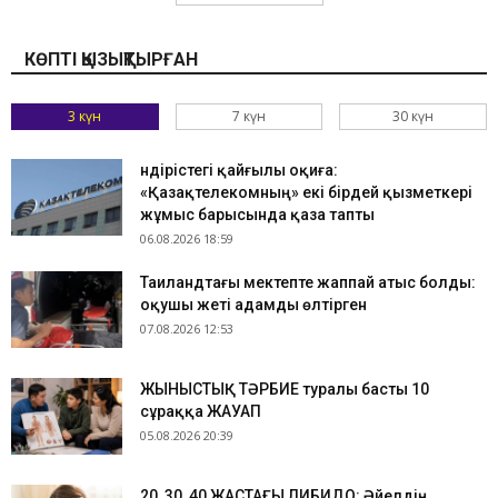
КӨПТІ ҚЫЗЫҚТЫРҒАН
3 күн
7 күн
30 күн
Өндірістегі қайғылы оқиға:
«Қазақтелекомның» екі бірдей қызметкері
жұмыс барысында қаза тапты
06.08.2026 18:59
Таиландтағы мектепте жаппай атыс болды:
оқушы жеті адамды өлтірген
07.08.2026 12:53
ЖЫНЫСТЫҚ ТӘРБИЕ туралы басты 10
сұраққа ЖАУАП
05.08.2026 20:39
​20, 30, 40 ЖАСТАҒЫ ЛИБИДО: Әйелдің