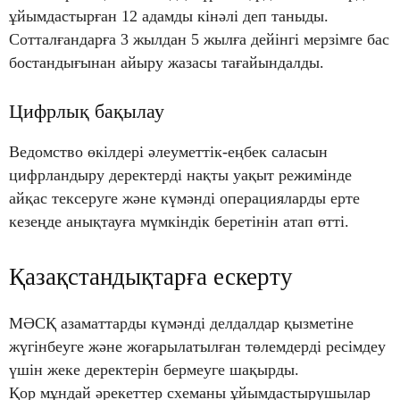
ұйымдастырған 12 адамды кінәлі деп таныды.
Сотталғандарға 3 жылдан 5 жылға дейінгі мерзімге бас
бостандығынан айыру жазасы тағайындалды.
Цифрлық бақылау
Ведомство өкілдері әлеуметтік-еңбек саласын
цифрландыру деректерді нақты уақыт режимінде
айқас тексеруге және күмәнді операцияларды ерте
кезеңде анықтауға мүмкіндік беретінін атап өтті.
Қазақстандықтарға ескерту
МӘСҚ азаматтарды күмәнді делдалдар қызметіне
жүгінбеуге және жоғарылатылған төлемдерді ресімдеу
үшін жеке деректерін бермеуге шақырды.
Қор мұндай әрекеттер схеманы ұйымдастырушылар