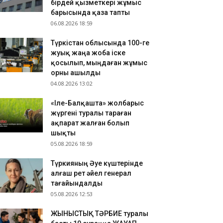
бірдей қызметкері жұмыс
.08.2026 18:59
барысында қаза тапты
06.08.2026 18:59
дірістегі қайғылы оқиға: «Қазақтелекомның» екі
ірдей қызметкері жұмыс барысында қаза тапты
Түркістан облысында 100-ге
.08.2026 18:46
жуық жаңа жоба іске
ді үй жануарларының төлқұжаты eGov Mobile-да
қосылып, мыңдаған жұмыс
олжетімді
орны ашылды
04.08.2026 13:02
«Іле-Балқашта» жолбарыс
жүргені туралы тараған
ақпарат жалған болып
шықты
05.08.2026 18:59
Түркияның Әуе күштерінде
алғаш рет әйел генерал
тағайындалды
05.08.2026 12:53
ЖЫНЫСТЫҚ ТӘРБИЕ туралы