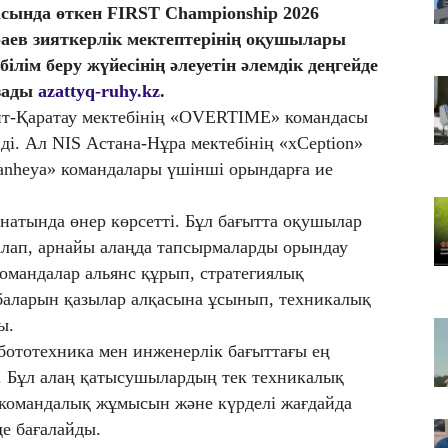
ында өткен FIRST Championship 2026
06
ев зияткерлік мектептерінің оқушылары
Өн
білім беру жүйесінің әлеуетін әлемдік деңгейде
б
азады
azattyq-ruhy.kz.
06
т-Қаратау мектебінің «OVERTIME» командасы
Ен
ді. Ал NIS Астана-Нұра мектебінің «xCeption»
қ
anheya» командалары үшінші орындарға ие
анатында өнер көрсетті. Бұл бағытта оқушылар
алап, арнайы алаңда тапсырмаларды орындау
омандалар альянс құрып, стратегиялық
баларын қазылар алқасына ұсынып, техникалық
ы.
обототехника мен инженерлік бағыттағы ең
. Бұл алаң қатысушылардың тек техникалық
 командалық жұмысын және күрделі жағдайда
де бағалайды.