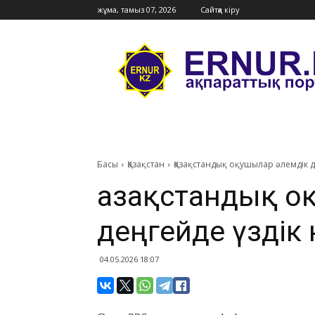
жұма, тамыз 07, 2026
Сайтқа кіру
Ernur
Press
Басы
Қазақстан
Қазақстандық оқушылар әлемдік д
Қазақстандық о
деңгейде үздік 
04.05.2026 18:07