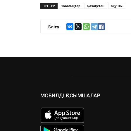
ТЕГТЕР
жаңалықтар
Қазақстан
оқушы
Бөлісу
МОБИЛДІ ҚОСЫМШАЛАР