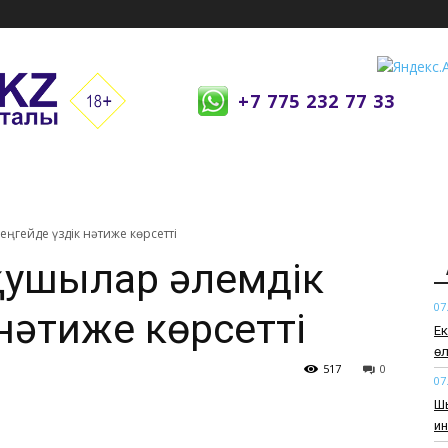
+7 775 232 77 33
еңгейде үздік нәтиже көрсетті
қушылар әлемдік
07
нәтиже көрсетті
Ек
өл
517
0
07
Шы
и