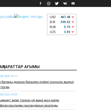
USD
467.48
EUR
539.52
RUB
5.73
UZS
3.93
АҚПАРАТТАР АҒЫМЫ
.08.2026 10:17
і баланың анасын бұрынғы күйеуі соққыға жығып
тірген
.08.2026 10:09
мкент әкімі тұрғын үй және жол-көлік
нфрақұрылымы нысандарын аралады