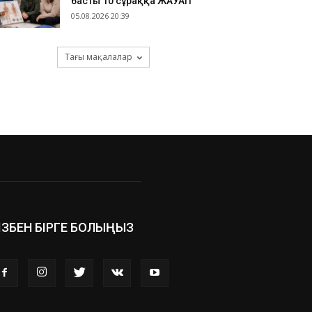
басты 10 сұраққа ЖАУАП
05.08.2026 20:39
Тағы мақалалар
ІЗБЕН БІРГЕ БОЛЫҢЫЗ