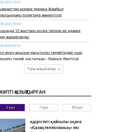
.08.2026 10:07
ымкенттен әскери техника Жамбыл
лысындағы полигонға жөнелтілді
.08.2026 10:04
ырауда 12 жастағы қызға тиіскен ер адамға
здеу жарияланды
.08.2026 09:51
ол жүру ақысын уақытылы төлейтіндер үшін
рынғы тариф сақталады - бұйрық бекітілді
.08.2026 09:38
Тағы мақалалар
ығыс Қазақстанда телемұнараға шыққан
лалар қайта түсе алмай қалған
.08.2026 09:25
КӨПТІ ҚЫЗЫҚТЫРҒАН
лтүстік полюстегі ғылыми экспедицияға 22 елдің
қушылары аттанды
3 күн
7 күн
30 күн
.08.2026 09:12
қмола облысында сумен жабдықтау және су
Өндірістегі қайғылы оқиға:
ру жүйелерін жаңғыртуға қайтарылған активтер
«Қазақтелекомның» екі
ражаты есебінен 1,4 млрд теңге бөлінді