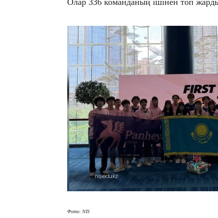
​Олар 336 команданың ішінен топ жард
Фото: NIS