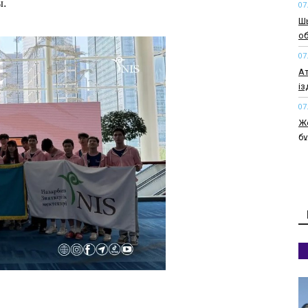
ы.
07
​Ш
об
07
Ат
і
07
Ж
бұ
07
Ш
ба
07
Со
о
07
А
бұ
қа