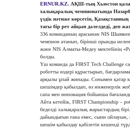
ERNUR.KZ.
АҚШ-тың Хьюстон қалас
халықаралық чемпионатында Назарба
үздік нәтиже көрсетіп, Қазақстанның 
тағы бір рет айқын дәлелдеді, деп ж
336 команданың арасынан NIS Шымкен
чемпион атанып, бірінші орынды иелен
және NIS Алматы-Медеу мектебінің «P
болды.
Үш команда да FIRST Tech Challenge с
роботты өздері құрастырып, бағдарлам
арқылы ұпай жинады. Сонымен қатар к
шешімдер қабылдап, өз инженерлік жо
сапа мен инновация бойынша бағаланд
Айта кетейік, FIRST Championship – р
беделді халықаралық жарыстардың бірі
дайындығын ғана емес, сыни ойлауын,
шешім қабылдау қабілетін кешенді түр