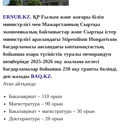
ERNUR.KZ.
ҚР Ғылым және жоғары білім
министрлігі мен Мажарстанның Сыртқы
экономикалық байланыстар және Сыртқы істер
министрлігі арасындағы Stipendium Hungaricum
бағдарламасы аясындағы ынтымақтастық
бойынша өзара түсіністік туралы меморандум
шеңберінде 2025-2026 оқу жылына келесі
бағдарламалар бойынша 250 оқу гранты бөлінді,
деп жазады
BAQ.KZ.
Атап айтқанда:
Бакалавриат – 110 орын
Магистратура – 90 орын
Бакалавриат + магистратура – 30 орын
Докторантура – 20 орын