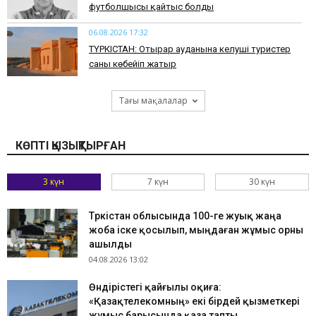
футболшысы қайтыс болды
06.08.2026 17:32
ТҮРКІСТАН: Отырар ауданына келуші туристер
саны көбейіп жатыр
Тағы мақалалар
КӨПТІ ҚЫЗЫҚТЫРҒАН
3 күн
7 күн
30 күн
Түркістан облысында 100-ге жуық жаңа
жоба іске қосылып, мыңдаған жұмыс орны
ашылды
04.08.2026 13:02
Өндірістегі қайғылы оқиға:
«Қазақтелекомның» екі бірдей қызметкері
жұмыс барысында қаза тапты