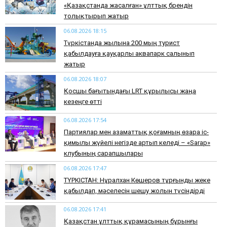
«Қазақстанда жасалған» ұлттық брендін
толықтырып жатыр
06.08.2026 18:15
Түркістанда жылына 200 мың турист
қабылдауға қауқарлы аквапарк салынып
жатыр
06.08.2026 18:07
Қосшы бағытындағы LRT құрылысы жаңа
кезеңге өтті
06.08.2026 17:54
Партиялар мен азаматтық қоғамның өзара іс-
қимылы жүйелі негізде артып келеді – «Sarap»
клубының сарапшылары
06.08.2026 17:47
ТҮРКІСТАН: Нұралхан Көшеров тұрғынды жеке
қабылдап, мәселесін шешу жолын түсіндірді
06.08.2026 17:41
Қазақстан ұлттық құрамасының бұрынғы