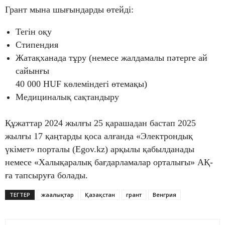
Грант мына шығындарды өтейді:
Тегін оқу
Стипендия
Жатақханада тұру (немесе жалдамалы пәтерге ай
сайынғы
40 000 HUF көлеміндегі өтемақы)
Медициналық сақтандыру
Құжаттар 2024 жылғы 25 қарашадан бастап 2025
жылғы 17 қаңтарды қоса алғанда «Электрондық
үкімет» порталы (Egov.kz) арқылы қабылданады
немесе «Халықаралық бағдарламалар орталығы» АҚ-
ға тапсыруға болады.
ТЕГТЕР
жаңалықтар
Қазақстан
грант
Венгрия