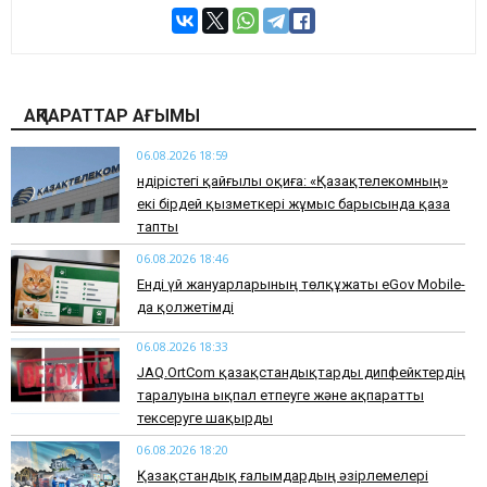
АҚПАРАТТАР АҒЫМЫ
06.08.2026 18:59
Өндірістегі қайғылы оқиға: «Қазақтелекомның»
екі бірдей қызметкері жұмыс барысында қаза
тапты
06.08.2026 18:46
Енді үй жануарларының төлқұжаты eGov Mobile-
да қолжетімді
06.08.2026 18:33
JAQ.OrtCom қазақстандықтарды дипфейктердің
таралуына ықпал етпеуге және ақпаратты
тексеруге шақырды
06.08.2026 18:20
Қазақстандық ғалымдардың әзірлемелері