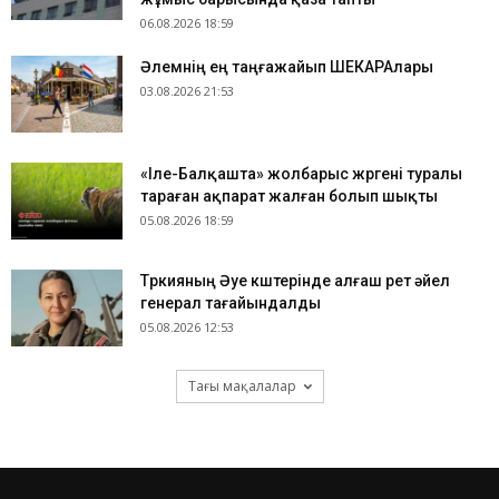
06.08.2026 18:59
​Әлемнің ең таңғажайып ШЕКАРАлары
03.08.2026 21:53
«Іле-Балқашта» жолбарыс жүргені туралы
тараған ақпарат жалған болып шықты
05.08.2026 18:59
Түркияның Әуе күштерінде алғаш рет әйел
генерал тағайындалды
05.08.2026 12:53
Тағы мақалалар