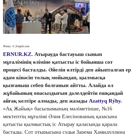
Фото: © freepik.com
ERNUR.KZ.
Атырауда бастауыш сынып
мұғалімінің өліміне қатысты іс бойынша сот
процесі басталды. Әйелін өлтірді деп айыпталған ер
адам кінәсін толық мойындап, қылмысқа
қызғаныш себеп болғанын айтты. Алайда ол
жұбайының опасыздығын дәлелдейтін ешқандай
айғақ келтіре алмады, деп жазады
Azattyq Rýhy.
«Ақ Жайық» басылымының мәліметінше, №16
мектептің мұғалімі Әлия Елесінованың қазасына
қатысты қылмыстық іс Атырау қаласында қарала
бастады. Сот отырысына судья Зарема Хамидуллина