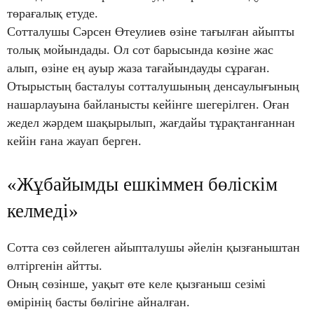
төрағалық етуде.
Сотталушы Сәрсен Өтеулиев өзіне тағылған айыпты
толық мойындады. Ол сот барысында көзіне жас
алып, өзіне ең ауыр жаза тағайындауды сұраған.
Отырыстың басталуы сотталушының денсаулығының
нашарлауына байланысты кейінге шегерілген. Оған
жедел жәрдем шақырылып, жағдайы тұрақтанғаннан
кейін ғана жауап берген.
«Жұбайымды ешкіммен бөліскім
келмеді»
Сотта сөз сөйлеген айыпталушы әйелін қызғаныштан
өлтіргенін айтты.
Оның сөзінше, уақыт өте келе қызғаныш сезімі
өмірінің басты бөлігіне айналған.