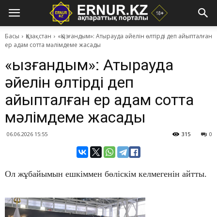
Басы
Қазақстан
«Қызғандым»: Атырауда әйелін өлтірді деп айыпталған
ер адам сотта мәлімдеме жасады
«Қызғандым»: Атырауда
әйелін өлтірді деп
айыпталған ер адам сотта
мәлімдеме жасады
06.06.2026 15:55
315
0
Ол жұбайымын ешкіммен бөліскім келмегенін айтты.