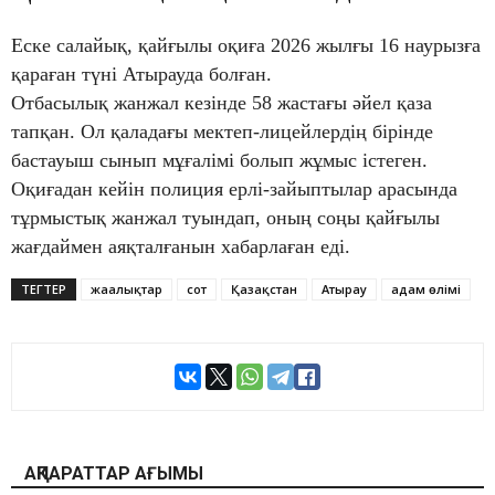
Еске салайық, қайғылы оқиға 2026 жылғы 16 наурызға
қараған түні Атырауда болған.
Отбасылық жанжал кезінде 58 жастағы әйел қаза
тапқан. Ол қаладағы мектеп-лицейлердің бірінде
бастауыш сынып мұғалімі болып жұмыс істеген.
Оқиғадан кейін полиция ерлі-зайыптылар арасында
тұрмыстық жанжал туындап, оның соңы қайғылы
жағдаймен аяқталғанын хабарлаған еді.
ТЕГТЕР
жаңалықтар
сот
Қазақстан
Атырау
адам өлімі
АҚПАРАТТАР АҒЫМЫ