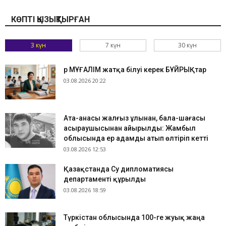
КӨПТІ ҚЫЗЫҚТЫРҒАН
3 күн
7 күн
30 күн
Әр МҰҒАЛІМ жатқа білуі керек БҰЙРЫҚтар
03.08.2026 20:22
Ата-анасы жалғыз ұлынан, бала-шағасы
асыраушысынан айырылды: Жамбыл
облысында ер адамды атып өлтіріп кетті
03.08.2026 12:53
Қазақстанда Су дипломатиясы
департаменті құрылды
03.08.2026 18:59
Түркістан облысында 100-ге жуық жаңа