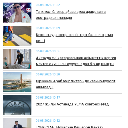
06.08.2026 11:22
Танымал блогер Қайсар Қамза Қазақстанға
экстрадицияланады
06.08.2026 11:09
Көкшетауда жеңіл көлік төрт баланы қағып
кетті
06.08.2026 10:56
Ақтауда екі қатарласынан әлімжеттік көрген
мектеп оқушысы ауруханадан бір-ақ шықты
06.08.2026 10:30
Бірікккен Араб әмірліктерінде казино-курорт
ашылады
06.08.2026 10:17
2027 жылы Астанада УЕФА конгресі өтеді
06.08.2026 10:12
ТҮРКІСТАН: Нұралхан Көшеров Кентау