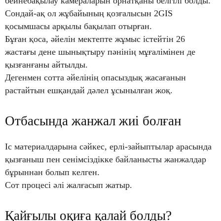
бейнебақылау камераларын орнатқаны белгілі болды.
Сондай-ақ ол жұбайының қозғалысын 2GIS
қосымшасы арқылы бақылап отырған.
Бұған қоса, әйелін мектепте жұмыс істейтін 26
жастағы дене шынықтыру пәнінің мұғалімінен де
қызғанғаны айтылды.
Дегенмен сотта әйелінің опасыздық жасағанын
растайтын ешқандай дәлел ұсынылған жоқ.
Отбасында жанжал жиі болған
Іс материалдарына сәйкес, ерлі-зайыптылар арасында
қызғаныш пен сенімсіздікке байланысты жанжалдар
бұрыннан болып келген.
Сот процесі әлі жалғасып жатыр.
Қайғылы оқиға қалай болды?