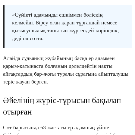
«Сүйікті адамыңды ешкіммен бөліскің
келмейді. Біреу оған қарап тұрғандай немесе
қызығушылық танытып жүргендей көрінеді», –
деді ол сотта.
Алайда судьяның жұбайының басқа ер адаммен
қарым-қатынаста болғанын дәлелдейтін нақты
айғақтардың бар-жоғы туралы сұрағына айыпталушы
теріс жауап берген.
Әйелінің жүріс-тұрысын бақылап
отырған
Сот барысында 63 жастағы ер адамның үйіне