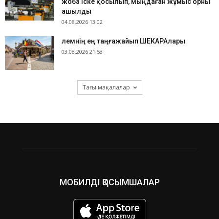
жоба іске қосылып, мыңдаған жұмыс орны
ашылды
04.08.2026 13:02
​Әлемнің ең таңғажайып ШЕКАРАлары
03.08.2026 21:53
Тағы мақалалар
МОБИЛДІ ҚОСЫМШАЛАР