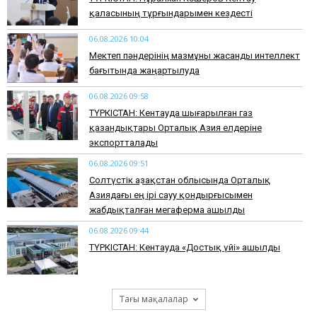
қаласының тұрғындарымен кездесті
06.08.2026 10:04
Мектеп пәндерінің мазмұны жасанды интеллект
бағытында жаңартылуда
06.08.2026 09:58
ТҮРКІСТАН: Кентауда шығарылған газ
қазандықтары Орталық Азия елдеріне
экспортталады
06.08.2026 09:51
Солтүстік Қазақстан облысында Орталық
Азиядағы ең ірі сауу қондырғысымен
жабдықталған мегаферма ашылды
06.08.2026 09:44
ТҮРКІСТАН: Кентауда «Достық үйі» ашылды
Тағы мақалалар