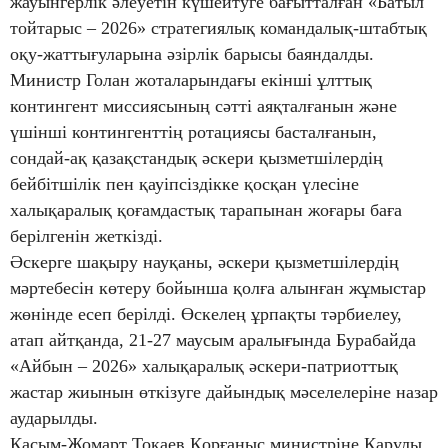
жауынгерлік әлеуетін күшейтуге бағытталған «Батыл
тойтарыс – 2026» стратегиялық командалық-штабтық
оқу-жаттығуларына әзірлік барысы баяндалды.
Министр Голан жоталарындағы екінші ұлттық
контингент миссиясының сәтті аяқталғанын және
үшінші контингенттің ротациясы басталғанын,
сондай-ақ қазақстандық әскери қызметшілердің
бейбітшілік пен қауіпсіздікке қосқан үлесіне
халықаралық қоғамдастық тарапынан жоғары баға
берілгенін жеткізді.
Әскерге шақыру науқаны, әскери қызметшілердің
мәртебесін көтеру бойынша қолға алынған жұмыстар
жөнінде есеп берілді. Өскелең ұрпақты тәрбиелеу,
атап айтқанда, 21-27 маусым аралығында Бурабайда
«Айбын – 2026» халықаралық әскери-патриоттық
жастар жиынын өткізуге дайындық мәселелеріне назар
аударылды.
Қасым-Жомарт Тоқаев Қорғаныс министріне Қарулы