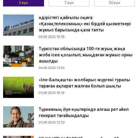
3 күн
7 күн
30 күн
Өндірістегі қайғылы оқиға:
«Қазақтелекомның» екі бірдей қызметкері
жұмыс барысында қаза тапты
06.08.2026 18:59
Түркістан облысында 100-ге жуық жаңа
жоба іске қосылып, мыңдаған жұмыс орны
ашылды
04.08.2026 13:02
«Іле-Балқашта» жолбарыс жүргені туралы
тараған ақпарат жалған болып шықты
05.08.2026 18:59
Түркияның Әуе күштерінде алғаш рет әйел
генерал тағайындалды
05.08.2026 12:53