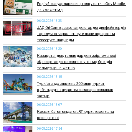
Енді үй жануарларының төлқұжаты eGov Mobile-
да қолжетімді
06.08.2026 18:33
JAQ.OrtCom қазақстандықтарды дипфейктердің
таралуына ықпал етпеуге және ақпаратты
тексеруге шақырды
06.08.2026 18:20
Қазақстандық ғалымдардың әзірлемелері
«Қазақстанда жасалған» ұлттық брендін
толықтырып жатыр
06.08.2026 18:15
Түркістанда жылына 200 мың турист
қабылдауға қауқарлы аквапарк салынып
жатыр
06.08.2026 18:07
Қосшы бағытындағы LRT құрылысы жаңа
кезеңге өтті
06.08.2026 17:54