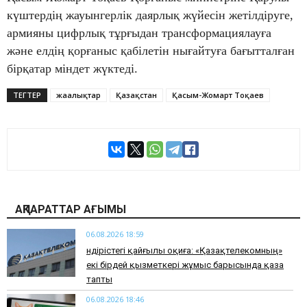
күштердің жауынгерлік даярлық жүйесін жетілдіруге,
армияны цифрлық тұрғыдан трансформациялауға
және елдің қорғаныс қабілетін нығайтуға бағытталған
бірқатар міндет жүктеді.
ТЕГТЕР
жаңалықтар
Қазақстан
Қасым-Жомарт Тоқаев
АҚПАРАТТАР АҒЫМЫ
06.08.2026 18:59
Өндірістегі қайғылы оқиға: «Қазақтелекомның»
екі бірдей қызметкері жұмыс барысында қаза
тапты
06.08.2026 18:46