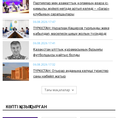
Партиялар мен азаматтық қоғамның өзара іс-
қимылы жүйелі негізде артып келеді – «Sarap»
клубының сарапшылары
06.08.2026 17:47
ТҮРКІСТАН: Нұралхан Көшеров тұрғынды жеке
қабылдап, мәселесін шешу жолын түсіндірді
06.08.2026 17:41
Қазақстан ұлттық құрамасының бұрынғы
футболшысы қайтыс болды
06.08.2026 17:32
ТҮРКІСТАН: Отырар ауданына келуші туристер
саны көбейіп жатыр
Тағы мақалалар
КӨПТІ ҚЫЗЫҚТЫРҒАН