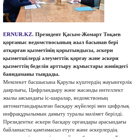
ERNUR.KZ.
Президент Қасым-Жомарт Тоқаев
қорғаныс ведомствосының жыл басынан бері
атқарған қызметінің қорытындысы, әскери
қызметшілерді әлеуметтік қорғау және әскери
қызметтің беделін арттыру жұмыстары жөніндегі
баяндаманы тыңдады.
Мемлекет басшысына Қарулы күштердің жауынгерлік
даярлығы, Цифрландыру және жасанды интеллект
жылы аясындағы іс-шаралар, ведомствоның
автоматтандырылған басқару жүйелері мен цифрлық
инфрақұрылымын дамыту туралы мәлімет берілді.
Президентке әскери басқару органдары арасындағы
байланысты қамтамасыз етуге және әскерлердің