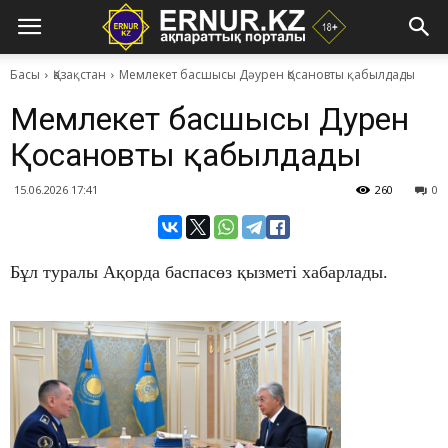
Басы
Қазақстан
Мемлекет басшысы Дәурен Қосановты қабылдады
Мемлекет басшысы Дәурен
Қосановты қабылдады
15.06.2026 17:41
260
0
Бұл туралы Ақорда баспасөз қызметі хабарлады.