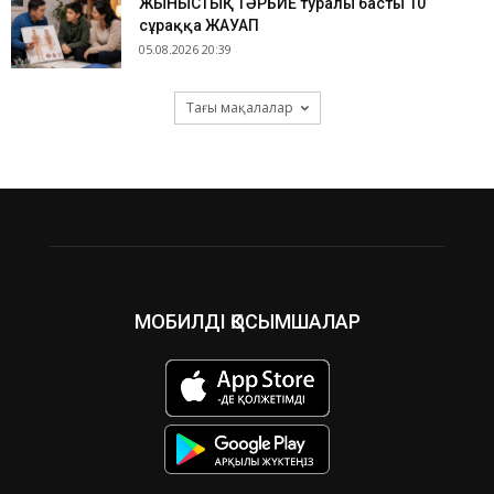
ЖЫНЫСТЫҚ ТӘРБИЕ туралы басты 10
сұраққа ЖАУАП
05.08.2026 20:39
Тағы мақалалар
МОБИЛДІ ҚОСЫМШАЛАР