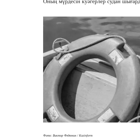
Оның мүрдесін куәгерлер судан шығар
Фото: Виктор Федюнин / Kazinform