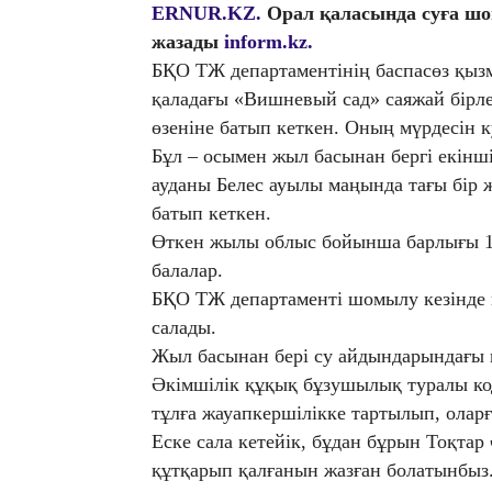
ERNUR.KZ.
Орал қаласында суға шо
жазады
inform.kz.
БҚО ТЖ департаментінің баспасөз қызм
қаладағы «Вишневый сад» саяжай бірле
өзеніне батып кеткен. Оның мүрдесін 
Бұл – осымен жыл басынан бергі екінш
ауданы Белес ауылы маңында тағы бір ж
батып кеткен.
Өткен жылы облыс бойынша барлығы 16
балалар.
БҚО ТЖ департаменті шомылу кезінде қа
салады.
Жыл басынан бері су айдындарындағы қ
Әкімшілік құқық бұзушылық туралы код
тұлға жауапкершілікке тартылып, олар
Еске сала кетейік, бұдан бұрын Тоқтар
құтқарып қалғанын жазған болатынбыз