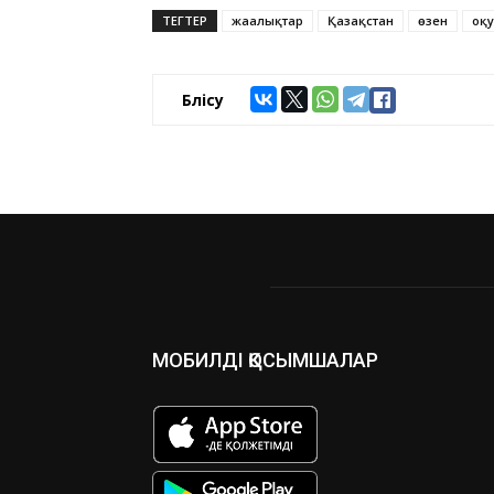
ТЕГТЕР
жаңалықтар
Қазақстан
өзен
оқ
Бөлісу
МОБИЛДІ ҚОСЫМШАЛАР