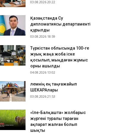
03.08.2026 20:22
РКІСТАН: Отырар ауданына келуші туристер
ны көбейіп жатыр
Қазақстанда Су
.08.2026 17:28
дипломатиясы департаменті
нсаулық сақтау министрлігі: Қазақстанда
құрылды
ерациядан кейінгі жаңа туған нәрестелер өлімі
03.08.2026 18:59
 есе азайды
.08.2026 17:19
Түркістан облысында 100-ге
жуық жаңа жоба іске
РКІСТАН: Отырар ауданында 5 жоба іске
қосылып, мыңдаған жұмыс
сырылды
орны ашылды
04.08.2026 13:02
​Әлемнің ең таңғажайып
ШЕКАРАлары
03.08.2026 21:53
«Іле-Балқашта» жолбарыс
жүргені туралы тараған
ақпарат жалған болып
шықты