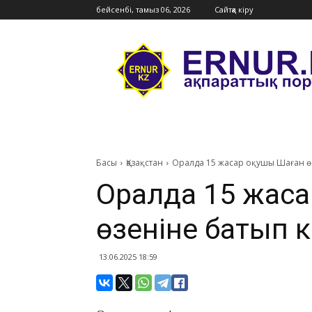
бейсенбі, тамыз 06, 2026
Сайтқа кіру
Ernur
Press
Басы
Қазақстан
​Оралда 15 жасар оқушы Шаған өз
​Оралда 15 жас
өзеніне батып к
13.06.2025 18:59