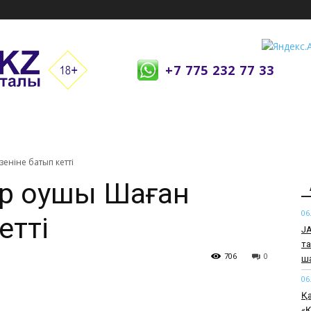
+7 775 232 77 33
еніне батып кетті
ар оқушы Шаған
06
етті
JA
та
706
0
ш
06
Қа
«Қ