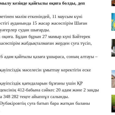
мылу кезінде қайғылы оқиға болды, деп
ТҮ
са
етінен мәлім еткеніндей, 11 маусым күні
06
стігі ауданында 15 жасар жасөспірім Шаған
Де
оп
куәгерлер судан шығарды.
үш
і оқиға. Бұдан бұрын 27 мамыр күні Бәйтерек
06
асөспірім жабдықталмаған жерден суға түсіп,
ТҮ
а
 адам қайғылы қазаға ұшыраса, соның алтауы –
уіпсіздік мәселесін ұмытпау керектігін еске
ауіпсіздік қағидаларын бұзғаны үшін ҚР
ексінің 412-бабына сәйкес 20 адам және 2 заңды
ға 348 282 теңге айыппұл салынды.
 Әубәкіровтің суға батып бара жатқан баланы
.