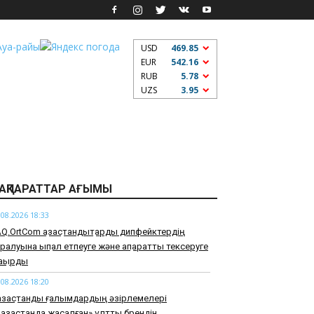
USD
469.85
EUR
542.16
RUB
5.78
UZS
3.95
АҚПАРАТТАР АҒЫМЫ
.08.2026 18:33
Q.OrtCom қазақстандықтарды дипфейктердің
ралуына ықпал етпеуге және ақпаратты тексеруге
ақырды
.08.2026 18:20
зақстандық ғалымдардың әзірлемелері
азақстанда жасалған» ұлттық брендін