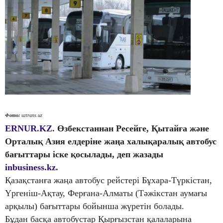
Фото:
uztrans.uz
ERNUR.KZ.
Өзбекстаннан Ресейге, Қытайға және
Орталық Азия елдеріне жаңа халықаралық автобус
бағыттары іске қосылады, деп жазады
inbusiness.kz
.
Қазақстанға жаңа автобус рейстері Бұхара-Түркістан,
Үргеніш-Ақтау, Ферғана-Алматы (Тәжікстан аумағы
арқылы) бағыттары бойынша жүретін болады.
Бұдан басқа автобустар Қырғызстан қалаларына