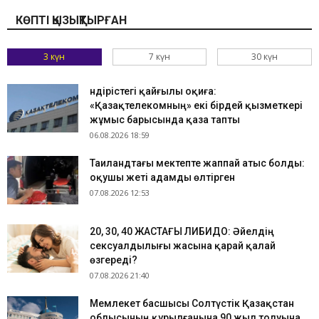
КӨПТІ ҚЫЗЫҚТЫРҒАН
3 күн
7 күн
30 күн
Өндірістегі қайғылы оқиға:
«Қазақтелекомның» екі бірдей қызметкері
жұмыс барысында қаза тапты
06.08.2026 18:59
Таиландтағы мектепте жаппай атыс болды:
оқушы жеті адамды өлтірген
07.08.2026 12:53
​20, 30, 40 ЖАСТАҒЫ ЛИБИДО: Әйелдің
сексуалдылығы жасына қарай қалай
өзгереді?
07.08.2026 21:40
Мемлекет басшысы Солтүстік Қазақстан
облысының құрылғанына 90 жыл толуына