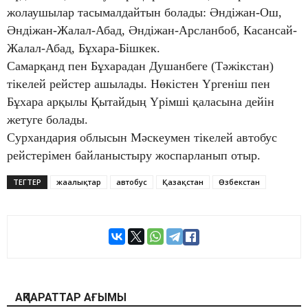
жолаушылар тасымалдайтын болады: Әндіжан-Ош,
Әндіжан-Жалал-Абад, Әндіжан-Арсланбоб, Касансай-
Жалал-Абад, Бұхара-Бішкек.
Самарқанд пен Бұхарадан Душанбеге (Тәжікстан)
тікелей рейстер ашылады. Нөкістен Үргеніш пен
Бұхара арқылы Қытайдың Үрімші қаласына дейін
жетуге болады.
Сурхандария облысын Мәскеумен тікелей автобус
рейстерімен байланыстыру жоспарланып отыр.
ТЕГТЕР
жаңалықтар
автобус
Қазақстан
Өзбекстан
АҚПАРАТТАР АҒЫМЫ