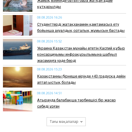
Жайық өзенінде батып бара жатқан адам
құтқарылды
08.08.2026 16:26
Студенттерді жатақханамен қамтамасыз ету
бойынша ахуалдық орталық жұмысын бастады
08.08.2026 15:52
Украина Қазақстан мұнайы өтетін Каспий құбыр
консарциуымы инфрақұрылымына шабуыл
жасамауға уәде берді
08.08.2026 15:23
Қазақстанның бірнеше өңірінде +43 градусқа дейін
аптап ыстық болады
08.08.2026 14:51
Атырауда балабақша тәрбиешісі бір жасар
сәбиді ұрған
Тағы мақалалар