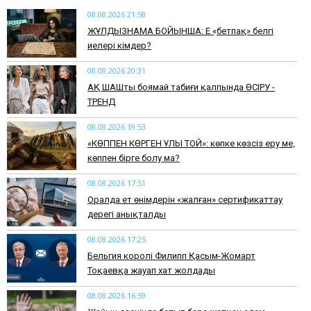
08.08.2026 21:58
ЖҰЛДЫЗНАМА БОЙЫНША: Ең «бетпақ» белгі
иелері кімдер?
08.08.2026 20:31
АҚ ШАШты боямай табиғи қалпында ӨСІРУ -
ТРЕНД
08.08.2026 19:53
​«КӨППЕН КӨРГЕН ҰЛЫ ТОЙ»: көпке көзсіз еру ме,
көппен бірге болу ма?
08.08.2026 17:51
Оралда ет өнімдерін «жалған» сертификаттау
дерегі анықталды
08.08.2026 17:25
Бельгия королі Филипп Қасым-Жомарт
Тоқаевқа жауап хат жолдады
08.08.2026 16:59