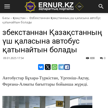
Басы
Қазақстан
Өзбекстаннан Қазақстанның үш қаласына автобус
қатынайтын болады
Өзбекстаннан Қазақстанның
үш қаласына автобус
қатынайтын болады
09.01.2025 17:54
830
0
Автобустар Бұхара-Түркістан, Үргеніш-Ақтау,
Ферғана-Алматы бағыттары бойынша жүреді.