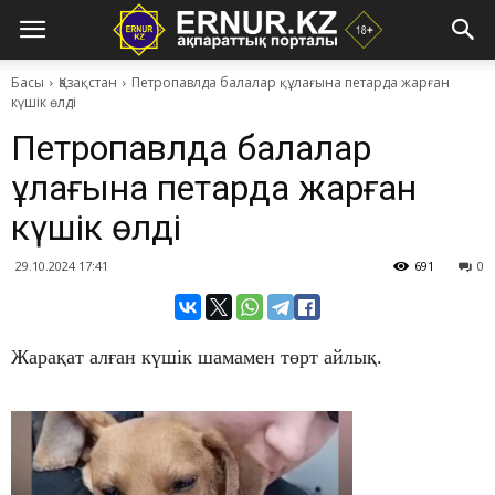
Басы
Қазақстан
Петропавлда балалар құлағына петарда жарған
күшік өлді
Петропавлда балалар
құлағына петарда жарған
күшік өлді
29.10.2024 17:41
691
0
Жарақат алған күшік шамамен төрт айлық.