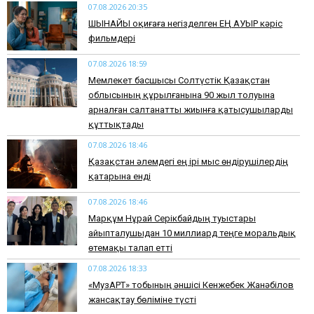
07.08.2026 20:35
​ШЫНАЙЫ оқиғаға негізделген ЕҢ АУЫР кәріс
фильмдері
07.08.2026 18:59
Мемлекет басшысы Солтүстік Қазақстан
облысының құрылғанына 90 жыл толуына
арналған салтанатты жиынға қатысушыларды
құттықтады
07.08.2026 18:46
Қазақстан әлемдегі ең ірі мыс өндірушілердің
қатарына енді
07.08.2026 18:46
Марқұм Нұрай Серікбайдың туыстары
айыпталушыдан 10 миллиард теңге моральдық
өтемақы талап етті
07.08.2026 18:33
«МузАРТ» тобының әншісі Кенжебек Жанәбілов
жансақтау бөліміне түсті