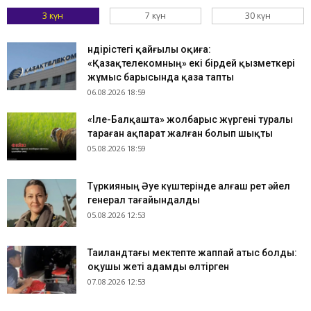
3 күн
7 күн
30 күн
Өндірістегі қайғылы оқиға:
«Қазақтелекомның» екі бірдей қызметкері
жұмыс барысында қаза тапты
06.08.2026 18:59
«Іле-Балқашта» жолбарыс жүргені туралы
тараған ақпарат жалған болып шықты
05.08.2026 18:59
Түркияның Әуе күштерінде алғаш рет әйел
генерал тағайындалды
05.08.2026 12:53
Таиландтағы мектепте жаппай атыс болды:
оқушы жеті адамды өлтірген
07.08.2026 12:53