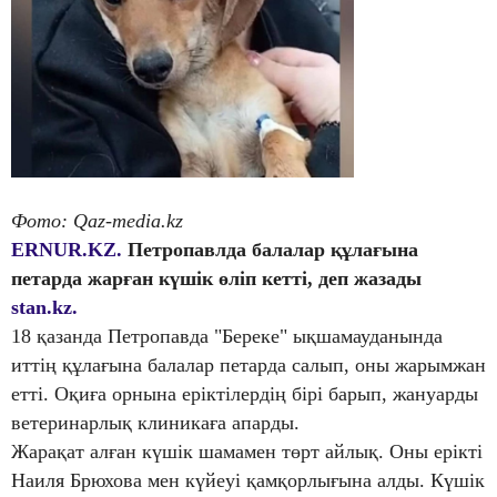
Фото: Qaz-media.kz
ERNUR.KZ.
Петропавлда балалар құлағына
петарда жарған күшік өліп кетті, деп жазады
stan.kz.
18 қазанда Петропавда "Береке" ықшамауданында
иттің құлағына балалар петарда салып, оны жарымжан
етті. Оқиға орнына еріктілердің бірі барып, жануарды
ветеринарлық клиникаға апарды.
Жарақат алған күшік шамамен төрт айлық. Оны ерікті
Наиля Брюхова мен күйеуі қамқорлығына алды. Күшік