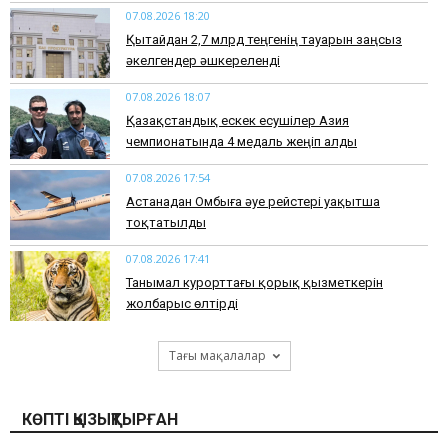
07.08.2026 18:20
Қытайдан 2,7 млрд теңгенің тауарын заңсыз
әкелгендер әшкереленді
07.08.2026 18:07
Қазақстандық ескек есушілер Азия
чемпионатында 4 медаль жеңіп алды
07.08.2026 17:54
Астанадан Омбыға әуе рейстері уақытша
тоқтатылды
07.08.2026 17:41
​Танымал курорттағы қорық қызметкерін
жолбарыс өлтірді
Тағы мақалалар
КӨПТІ ҚЫЗЫҚТЫРҒАН