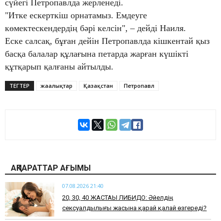
сүйегі Петропавлда жерленеді.
"Итке ескерткіш орнатамыз. Емдеуге
көмектескендердің бәрі келсін", – дейді Наиля.
Еске салсақ, бұған дейін Петропавлда кішкентай қыз
басқа балалар құлағына петарда жарған күшікті
құтқарып қалғаны айтылды.
ТЕГТЕР
жаңалықтар
Қазақстан
Петропавл
АҚПАРАТТАР АҒЫМЫ
07.08.2026 21:40
​20, 30, 40 ЖАСТАҒЫ ЛИБИДО: Әйелдің
сексуалдылығы жасына қарай қалай өзгереді?