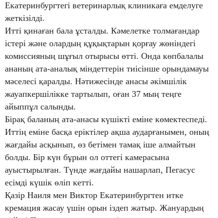
Екатеринбургтегі ветеринарлық клиникаға емделуге
жеткізілді.
Итті қинаған бала ұсталды. Кәмелетке толмағандар
істері және олардың құқықтарын қорғау жөніндегі
комиссияның шұғыл отырысы өтті. Онда көпбалалы
ананың ата-аналық міндеттерін тиісінше орындамауы
мәселесі қаралды. Нәтижесінде анасы әкімшілік
жауапкершілікке тартылып, оған 37 мың теңге
айыппұл салынды.
Бірақ баланың ата-анасы күшікті еміне көмектеспеді.
Иттің еміне басқа еріктілер ақша аударғанымен, оның
жағдайы асқынып, өз бетімен тамақ іше алмайтын
болды. Бір күн бұрын ол оттегі камерасына
ауыстырылған. Түнде жағдайы нашарлап, Пегасус
есімді күшік өліп кетті.
Қазір Наиля мен Виктор Екатеринбургтен итке
кремация жасау үшін орын іздеп жатыр. Жануардың