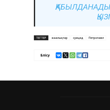
ҚАБЫЛДАНАДЫ»
ҚЫЗ
ТЕГТЕР
жаңалықтар
суицид
Петропавл
Бөлісу