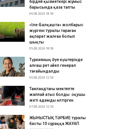
бірдей қызметкері жұмыс
зақстандық ескек есушілер Азия
барысында қаза тапты
мпионатында 4 медаль жеңіп алды
06.08.2026 18:59
.08.2026 17:54
«Іле-Балқашта» жолбарыс
танадан Омбыға әуе рейстері уақытша
жүргені туралы тараған
оқтатылды
ақпарат жалған болып
.08.2026 17:41
шықты
анымал курорттағы қорық қызметкерін
05.08.2026 18:59
лбарыс өлтірді
Түркияның Әуе күштерінде
алғаш рет әйел генерал
тағайындалды
05.08.2026 12:53
Таиландтағы мектепте
жаппай атыс болды: оқушы
жеті адамды өлтірген
07.08.2026 12:53
ЖЫНЫСТЫҚ ТӘРБИЕ туралы
басты 10 сұраққа ЖАУАП