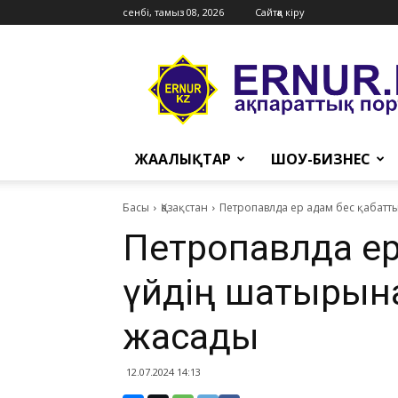
сенбі, тамыз 08, 2026
Сайтқа кіру
Ernur
Press
ЖАҢАЛЫҚТАР
ШОУ-БИЗНЕС
Басы
Қазақстан
Петропавлда ер адам бес қабатт
Петропавлда ер
үйдің шатырына
жасады
12.07.2024 14:13