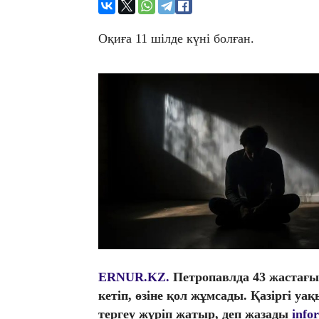
Оқиға 11 шілде күні болған.
ERNUR.KZ.
Петропавлда 43 жастағы 
кетіп, өзіне қол жұмсады. Қазіргі уа
тергеу жүріп жатыр, деп жазады
info