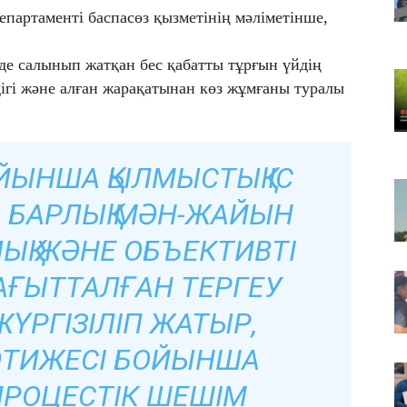
Қа
епартаменті баспасөз қызметінің мәліметінше,
че
07
де салынып жатқан бес қабатты тұрғын үйдің
Ас
ігі және алған жарақатынан көз жұмғаны туралы
т
07
​Т
ЙЫНША ҚЫЛМЫСТЫҚ ІС
жо
ІҢ БАРЛЫҚ МӘН-ЖАЙЫН
ЛЫҚ ЖӘНЕ ОБЪЕКТИВТІ
АҒЫТТАЛҒАН ТЕРГЕУ
ЖҮРГІЗІЛІП ЖАТЫР,
ТИЖЕСІ БОЙЫНША
 ПРОЦЕСТІК ШЕШІМ