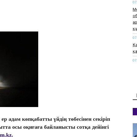
07
М
о
а
қ
07
Қа
қа
07
М
а
өт
07
«М
жа
07
ер адам көпқабатты үйдің төбесінен секіріп
Қы
әк
қытта осы оқиғаға байланысты сотқа дейінгі
rm.kz.
07