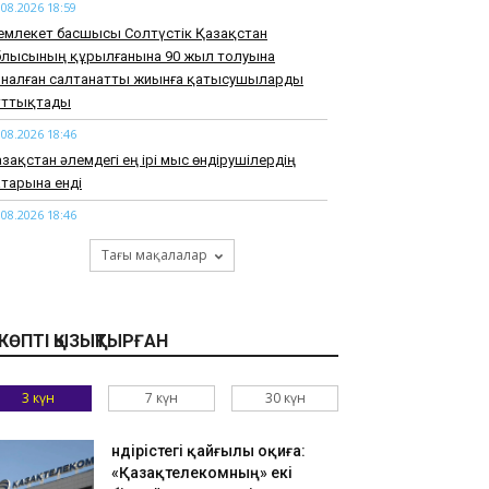
.08.2026 18:59
емлекет басшысы Солтүстік Қазақстан
блысының құрылғанына 90 жыл толуына
рналған салтанатты жиынға қатысушыларды
ұттықтады
.08.2026 18:46
зақстан әлемдегі ең ірі мыс өндірушілердің
тарына енді
.08.2026 18:46
арқұм Нұрай Серікбайдың туыстары
Тағы мақалалар
йыпталушыдан 10 миллиард теңге моральдық
емақы талап етті
.08.2026 18:33
КӨПТІ ҚЫЗЫҚТЫРҒАН
узАРТ» тобының әншісі Кенжебек Жанәбілов
нсақтау бөліміне түсті
3 күн
7 күн
30 күн
.08.2026 18:20
тайдан 2,7 млрд теңгенің тауарын заңсыз
елгендер әшкереленді
Өндірістегі қайғылы оқиға:
«Қазақтелекомның» екі
.08.2026 18:07