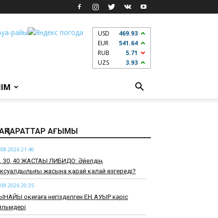
USD
469.93
EUR
541.64
RUB
5.71
UZS
3.93
ЛІМ
АҚПАРАТТАР АҒЫМЫ
.08.2026 21:40
0, 30, 40 ЖАСТАҒЫ ЛИБИДО: Әйелдің
ксуалдылығы жасына қарай қалай өзгереді?
.08.2026 20:35
ЫНАЙЫ оқиғаға негізделген ЕҢ АУЫР кәріс
ильмдері