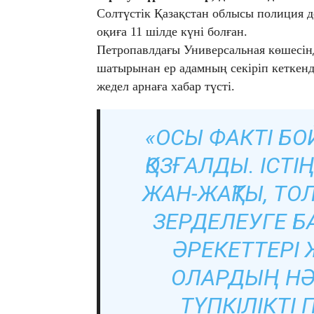
Солтүстік Қазақстан облысы полиция д
оқиға 11 шілде күні болған.
Петропавлдағы Универсальная көшесін
шатырынан ер адамның секіріп кеткенд
жедел арнаға хабар түсті.
«ОСЫ ФАКТІ БО
ҚОЗҒАЛДЫ. ІСТ
ЖАН-ЖАҚТЫ, ТО
ЗЕРДЕЛЕУГЕ Б
ӘРЕКЕТТЕРІ 
ОЛАРДЫҢ НӘ
ТҮПКІЛІКТІ