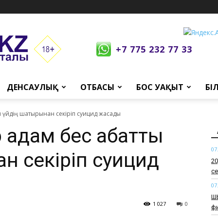
+7 775 232 77 33
ДЕНСАУЛЫҚ
ОТБАСЫ
БОС УАҚЫТ
БІ
ы үйдің шатырынан секіріп суицид жасады
 адам бес қабатты
07
н секіріп суицид
​2
се
07
​Ш
1 027
0
ф