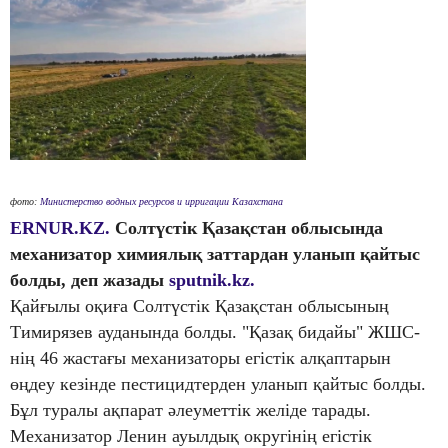
фото:
Министерство водных ресурсов и ирригации Казахстана
ERNUR.KZ.
Солтүстік Қазақстан облысында
механизатор химиялық заттардан уланып қайтыс
болды, деп жазады
sputnik.kz.
Қайғылы оқиға Солтүстік Қазақстан облысының
Тимирязев ауданында болды. "Қазақ бидайы" ЖШС-
нің 46 жастағы механизаторы егістік алқаптарын
өңдеу кезінде пестицидтерден уланып қайтыс болды.
Бұл туралы ақпарат әлеуметтік желіде тарады.
Механизатор Ленин ауылдық округінің егістік