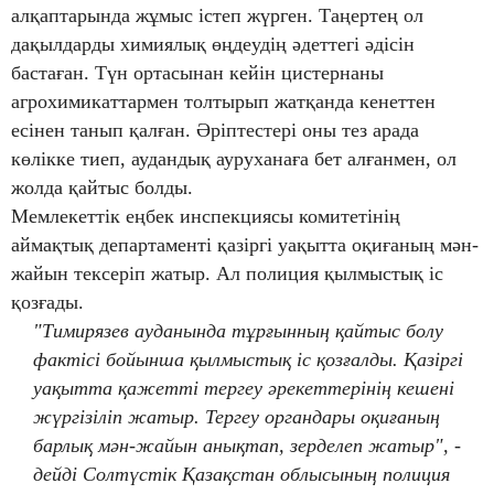
алқаптарында жұмыс істеп жүрген. Таңертең ол
дақылдарды химиялық өңдеудің әдеттегі әдісін
бастаған. Түн ортасынан кейін цистернаны
агрохимикаттармен толтырып жатқанда кенеттен
есінен танып қалған. Әріптестері оны тез арада
көлікке тиеп, аудандық ауруханаға бет алғанмен, ол
жолда қайтыс болды.
Мемлекеттік еңбек инспекциясы комитетінің
аймақтық департаменті қазіргі уақытта оқиғаның мән-
жайын тексеріп жатыр. Ал полиция қылмыстық іс
қозғады.
"Тимирязев ауданында тұрғынның қайтыс болу
фактісі бойынша қылмыстық іс қозғалды. Қазіргі
уақытта қажетті тергеу әрекеттерінің кешені
жүргізіліп жатыр. Тергеу органдары оқиғаның
барлық мән-жайын анықтап, зерделеп жатыр", -
дейді Солтүстік Қазақстан облысының полиция