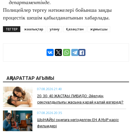
департаментінде.
Полицейлер тергеу нәтижелері бойынша заңды
процестік шешім қабылданатынын хабарлады.
ТЕГТЕР
жаңалықтар
улану
Қазақстан
жұмысшы
АҚПАРАТТАР АҒЫМЫ
07.08.2026 21:40
​20, 30, 40 ЖАСТАҒЫ ЛИБИДО: Әйелдің
сексуалдылығы жасына қарай қалай өзгереді?
07.08.2026 20:35
​ШЫНАЙЫ оқиғаға негізделген ЕҢ АУЫР кәріс
фильмдері