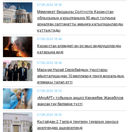
07.08.2026 18:59
Мемлекет басшысы Солтүстік Қазақстан
облысының құрылғанына 90 жыл толуына
арналған салтанатты жиынға қатысушыларды
құттықтады
07.08.2026 18:46
Қазақстан әлемдегі ең ірі мыс өндірушілердің
қатарына енді
07.08.2026 18:46
Марқұм Нұрай Серікбайдың туыстары
айыпталушыдан 10 миллиард теңге моральдық
өтемақы талап етті
07.08.2026 18:33
«МузАРТ» тобының әншісі Кенжебек Жанәбілов
жансақтау бөліміне түсті
07.08.2026 18:20
Қытайдан 2,7 млрд теңгенің тауарын заңсыз
әкелгендер әшкереленді