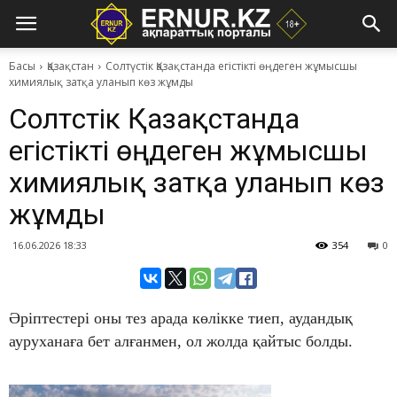
Басы
Қазақстан
Солтүстік Қазақстанда егістікті өңдеген жұмысшы
химиялық затқа уланып көз жұмды
Солтүстік Қазақстанда
егістікті өңдеген жұмысшы
химиялық затқа уланып көз
жұмды
16.06.2026 18:33
354
0
Әріптестері оны тез арада көлікке тиеп, аудандық
ауруханаға бет алғанмен, ол жолда қайтыс болды.