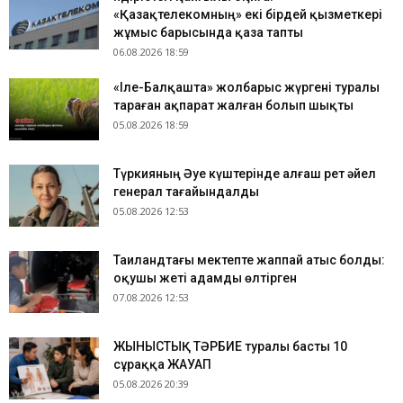
«Қазақтелекомның» екі бірдей қызметкері
жұмыс барысында қаза тапты
06.08.2026 18:59
«Іле-Балқашта» жолбарыс жүргені туралы
тараған ақпарат жалған болып шықты
05.08.2026 18:59
Түркияның Әуе күштерінде алғаш рет әйел
генерал тағайындалды
05.08.2026 12:53
Таиландтағы мектепте жаппай атыс болды:
оқушы жеті адамды өлтірген
07.08.2026 12:53
ЖЫНЫСТЫҚ ТӘРБИЕ туралы басты 10
сұраққа ЖАУАП
05.08.2026 20:39