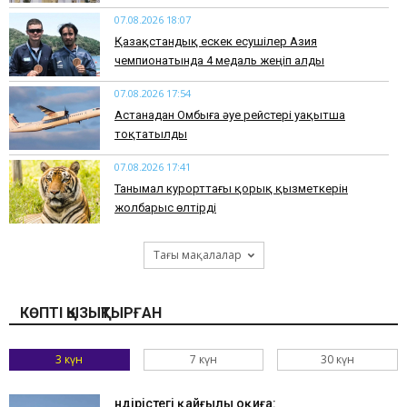
07.08.2026 18:07
Қазақстандық ескек есушілер Азия
чемпионатында 4 медаль жеңіп алды
07.08.2026 17:54
Астанадан Омбыға әуе рейстері уақытша
тоқтатылды
07.08.2026 17:41
​Танымал курорттағы қорық қызметкерін
жолбарыс өлтірді
Тағы мақалалар
КӨПТІ ҚЫЗЫҚТЫРҒАН
3 күн
7 күн
30 күн
Өндірістегі қайғылы оқиға: