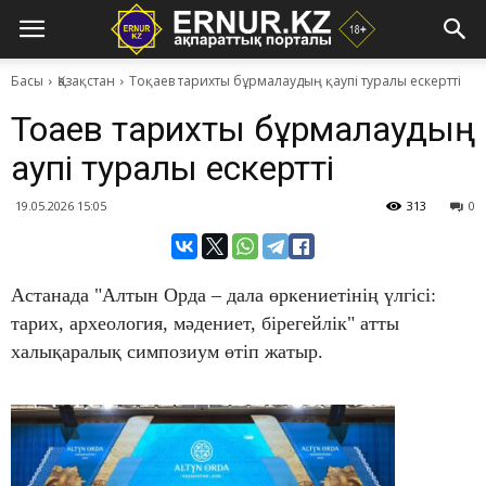
Басы
Қазақстан
Тоқаев тарихты бұрмалаудың қаупі туралы ескертті
Тоқаев тарихты бұрмалаудың
қаупі туралы ескертті
19.05.2026 15:05
313
0
​Астанада "Алтын Орда – дала өркениетінің үлгісі:
тарих, археология, мәдениет, бірегейлік" атты
халықаралық симпозиум өтіп жатыр.