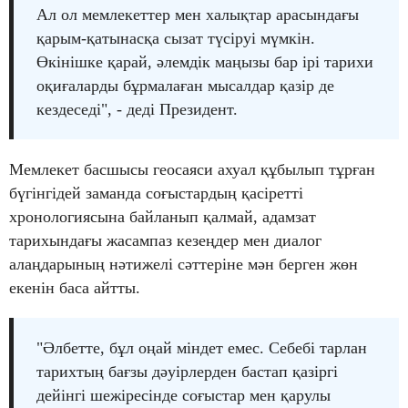
Ал ол мемлекеттер мен халықтар арасындағы
қарым-қатынасқа сызат түсіруі мүмкін.
Өкінішке қарай, әлемдік маңызы бар ірі тарихи
оқиғаларды бұрмалаған мысалдар қазір де
кездеседі", - деді Президент.
Мемлекет басшысы геосаяси ахуал құбылып тұрған
бүгінгідей заманда соғыстардың қасіретті
хронологиясына байланып қалмай, адамзат
тарихындағы жасампаз кезеңдер мен диалог
алаңдарының нәтижелі сәттеріне мән берген жөн
екенін баса айтты.
"Әлбетте, бұл оңай міндет емес. Себебі тарлан
тарихтың бағзы дәуірлерден бастап қазіргі
дейінгі шежіресінде соғыстар мен қарулы