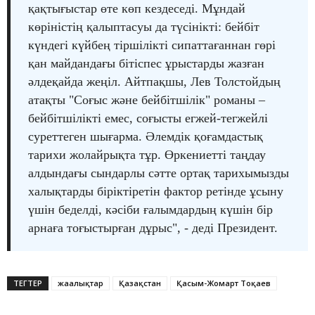
қақтығыстар өте көп кездеседі. Мұндай
көріністің қалыптасуы да түсінікті: бейбіт
күндегі күйбең тіршілікті сипаттағаннан гөрі
қан майдандағы бітіспес ұрыстарды жазған
әлдеқайда жеңіл. Айтпақшы, Лев Толстойдың
атақты "Соғыс және бейбітшілік" романы –
бейбітшілікті емес, соғысты егжей-тегжейлі
суреттеген шығарма. Әлемдік қоғамдастық
тарихи жолайрықта тұр. Өркениетті таңдау
алдындағы сындарлы сәтте ортақ тарихымызды
халықтарды біріктіретін фактор ретінде ұсыну
үшін беделді, кәсіби ғалымдардың күшін бір
арнаға тоғыстырған дұрыс", - деді Президент.
ТЕГТЕР
жаңалықтар
Қазақстан
Қасым-Жомарт Тоқаев