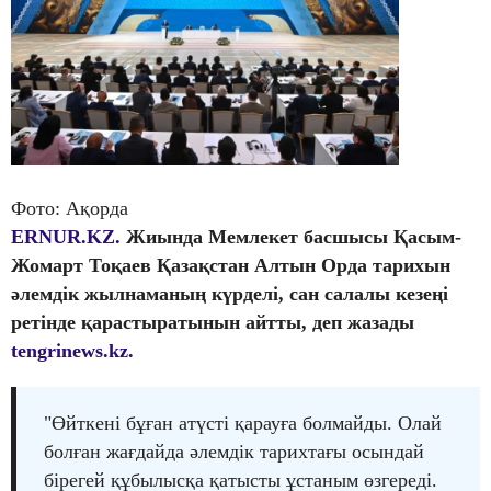
Фото: Ақорда
ERNUR.KZ.
Жиында Мемлекет басшысы Қасым-
Жомарт Тоқаев Қазақстан Алтын Орда тарихын
әлемдік жылнаманың күрделі, сан салалы кезеңі
ретінде қарастыратынын айтты, деп жазады
tengrinews.kz.
"Өйткені бұған атүсті қарауға болмайды. Олай
болған жағдайда әлемдік тарихтағы осындай
бірегей құбылысқа қатысты ұстаным өзгереді.