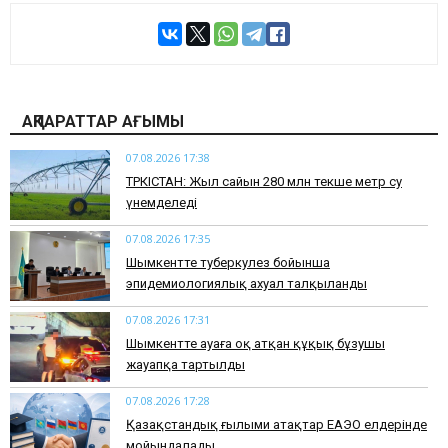
АҚПАРАТТАР АҒЫМЫ
07.08.2026 17:38
ТҮРКІСТАН: Жыл сайын 280 млн текше метр су
үнемделеді
07.08.2026 17:35
​Шымкентте туберкулез бойынша
эпидемиологиялық ахуал талқыланды
07.08.2026 17:31
Шымкентте ауаға оқ атқан құқық бұзушы
жауапқа тартылды
07.08.2026 17:28
Қазақстандық ғылыми атақтар ЕАЭО елдерінде
мойындалады