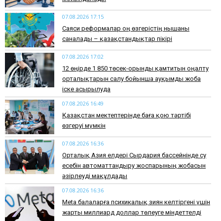
07.08.2026 17:15
Саяси реформалар оң өзгерістің нышаны
саналады – қазақстандықтар пікірі
07.08.2026 17:02
12 өңірде 1 850 төсек-орынды қамтитын оңалту
орталықтарын салу бойынша ауқымды жоба
іске асырылуда
07.08.2026 16:49
Қазақстан мектептерінде баға қою тәртібі
өзгеруі мүмкін
07.08.2026 16:36
Орталық Азия елдері Сырдария бассейнінде су
есебін автоматтандыру жоспарының жобасын
әзірлеуді мақұлдады
07.08.2026 16:36
Meta балаларға психикалық зиян келтіргені үшін
жарты миллиард доллар төлеуге міндеттелді