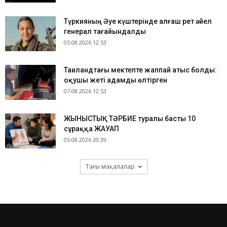
Түркияның Әуе күштерінде алғаш рет әйел
генерал тағайындалды
05.08.2026 12:53
Таиландтағы мектепте жаппай атыс болды:
оқушы жеті адамды өлтірген
07.08.2026 12:53
ЖЫНЫСТЫҚ ТӘРБИЕ туралы басты 10
сұраққа ЖАУАП
05.08.2026 20:39
Тағы мақалалар