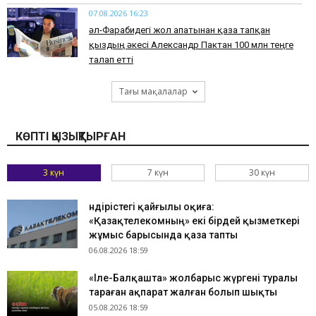
07.08.2026 16:23
әл-Фарабидегі жол апатынан қаза тапқан
қыздың әкесі Александр Пактан 100 млн теңге
талап етті
Тағы мақалалар
КӨПТІ ҚЫЗЫҚТЫРҒАН
3 күн
7 күн
30 күн
Өндірістегі қайғылы оқиға:
«Қазақтелекомның» екі бірдей қызметкері
жұмыс барысында қаза тапты
06.08.2026 18:59
«Іле-Балқашта» жолбарыс жүргені туралы
тараған ақпарат жалған болып шықты
05.08.2026 18:59