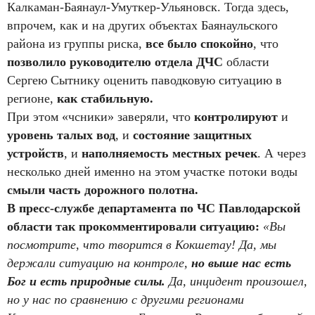
Калкаман-Баянаул-Умуткер-Ульяновск. Тогда здесь,
впрочем, как и на других объектах Баянаульского
района из группы риска,
все было спокойно
, что
позволило руководителю отдела ДЧС
области
Сергею Сытнику оценить паводковую ситуацию в
регионе,
как стабильную.
При этом «чсники» заверяли, что
контролируют
и
уровень талых вод
, и
состояние защитных
устройств
, и
наполняемость местных речек
. А через
несколько дней именно на этом участке потоки воды
смыли часть дорожного полотна.
В пресс-службе департамента по ЧС Павлодарской
области так прокомментировали ситуацию:
«Вы
посмотрите, что творится в Кокшетау! Да, мы
держали ситуацию на контроле,
но выше нас есть
Бог и есть природные силы.
Да, инцидент произошел,
но у нас по сравнению с другими регионами