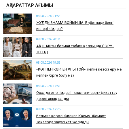
АҚПАРАТТАР АҒЫМЫ
08.08.2026 21:58
ЖҰЛДЫЗНАМА БОЙЫНША: Ең «бетпақ» белгі
иелері кімдер?
08.08.2026 20:31
АҚ ШАШты боямай табиғи қалпында ӨСІРУ -
ТРЕНД
08.08.2026 19:53
​«КӨППЕН КӨРГЕН ҰЛЫ ТОЙ»: көпке көзсіз еру ме,
көппен бірге болу ма?
08.08.2026 17:51
Оралда ет өнімдерін «жалған» сертификаттау
дерегі анықталды
08.08.2026 17:25
Бельгия королі Филипп Қасым-Жомарт
Тоқаевқа жауап хат жолдады