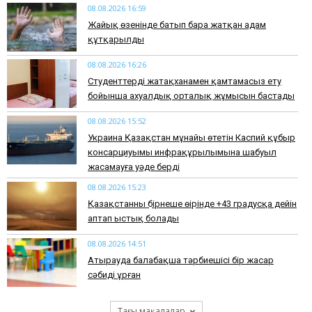
08.08.2026 16:59
Жайық өзенінде батып бара жатқан адам
құтқарылды
08.08.2026 16:26
Студенттерді жатақханамен қамтамасыз ету
бойынша ахуалдық орталық жұмысын бастады
08.08.2026 15:52
Украина Қазақстан мұнайы өтетін Каспий құбыр
консарциуымы инфрақұрылымына шабуыл
жасамауға уәде берді
08.08.2026 15:23
Қазақстанның бірнеше өңірінде +43 градусқа дейін
аптап ыстық болады
08.08.2026 14:51
Атырауда балабақша тәрбиешісі бір жасар
сәбиді ұрған
Тағы мақалалар