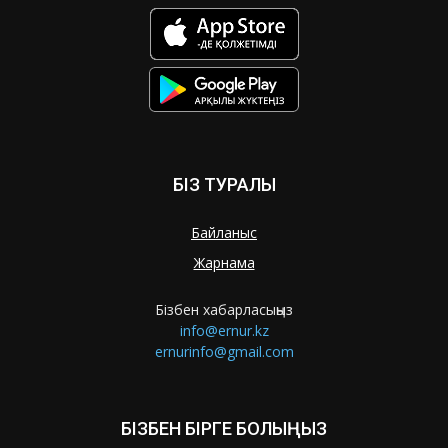
БІЗ ТУРАЛЫ
Байланыс
Жарнама
Бізбен хабарласыңыз
info@ernur.kz
ernurinfo@gmail.com
БІЗБЕН БІРГЕ БОЛЫҢЫЗ