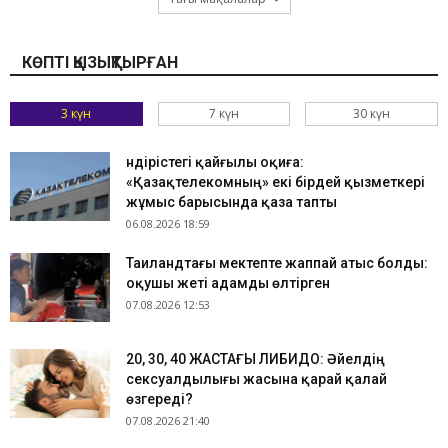
КӨПТІ ҚЫЗЫҚТЫРҒАН
3 күн
7 күн
30 күн
Өндірістегі қайғылы оқиға:
«Қазақтелекомның» екі бірдей қызметкері
жұмыс барысында қаза тапты
06.08.2026 18:59
Таиландтағы мектепте жаппай атыс болды:
оқушы жеті адамды өлтірген
07.08.2026 12:53
​20, 30, 40 ЖАСТАҒЫ ЛИБИДО: Әйелдің
сексуалдылығы жасына қарай қалай
өзгереді?
07.08.2026 21:40