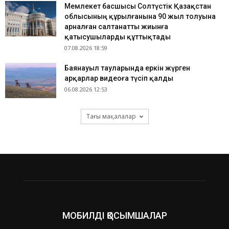
Мемлекет басшысы Солтүстік Қазақстан
облысының құрылғанына 90 жыл толуына
арналған салтанатты жиынға
қатысушыларды құттықтады
07.08.2026 18:59
Баянауыл тауларында еркін жүрген
арқарлар видеоға түсіп қалды
06.08.2026 12:53
Тағы мақалалар
МОБИЛДІ ҚОСЫМШАЛАР