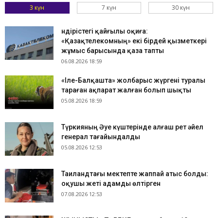
3 күн
7 күн
30 күн
Өндірістегі қайғылы оқиға:
«Қазақтелекомның» екі бірдей қызметкері
жұмыс барысында қаза тапты
06.08.2026 18:59
«Іле-Балқашта» жолбарыс жүргені туралы
тараған ақпарат жалған болып шықты
05.08.2026 18:59
Түркияның Әуе күштерінде алғаш рет әйел
генерал тағайындалды
05.08.2026 12:53
Таиландтағы мектепте жаппай атыс болды:
оқушы жеті адамды өлтірген
07.08.2026 12:53