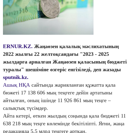
ERNUR.KZ.
Жаңаөзен қалалық мәслихатының
2022 жылғы 22 желтоқсандағы "2023 - 2025
жылдарға арналған Жаңаөзен қаласының бюджеті
туралы" шешіміне өзгеріс енгізіледі, деп жазады
sputnik.kz.
Ашық НҚА
сайтында жарияланған құжатта қала
бюжеті 17 138 606 мың теңгеге дейін артатыны
айтылған, оның ішінде 11 926 861 мың теңге –
салықтық түсімдер.
Айта кетері, өткен жылдың соңында қала бюджеті 11
638 218 мың теңге көлемінде бекітіліпті. Яғни, жаңа
редакцияда 5,5 млрд теңгеге артқан.