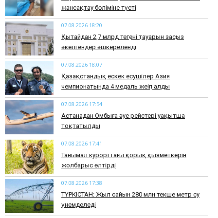
жансақтау бөліміне түсті
07.08.2026 18:20
Қытайдан 2,7 млрд теңгенің тауарын заңсыз
әкелгендер әшкереленді
07.08.2026 18:07
Қазақстандық ескек есушілер Азия
чемпионатында 4 медаль жеңіп алды
07.08.2026 17:54
Астанадан Омбыға әуе рейстері уақытша
тоқтатылды
07.08.2026 17:41
​Танымал курорттағы қорық қызметкерін
жолбарыс өлтірді
07.08.2026 17:38
ТҮРКІСТАН: Жыл сайын 280 млн текше метр су
үнемделеді