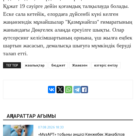
Құжат 19 сәуірге дейін қоғамдық талқылауда болады.
Еске сала кетейік, елордаға дүйсенбі күні келген
жаңаөзендік мұнайшылар "Қазмұнайгаз" ғимаратының
жанындағы Дөңгелек алаңда ереуілге шықты. Олар
аутсорсинг келісімшартының орнына, үш жылға еңбек
шартын жасасып, демалысқа шығуға мүмкіндік беруді
талап етті.
ТЕГТЕР
жаңалықтар
бюджет
Жаңаөзен
өзгеріс енгізу
АҚПАРАТТАР АҒЫМЫ
07.08.2026 18:33
«МузАРТ» тобының әншісі Кенжебек Жанәбілов