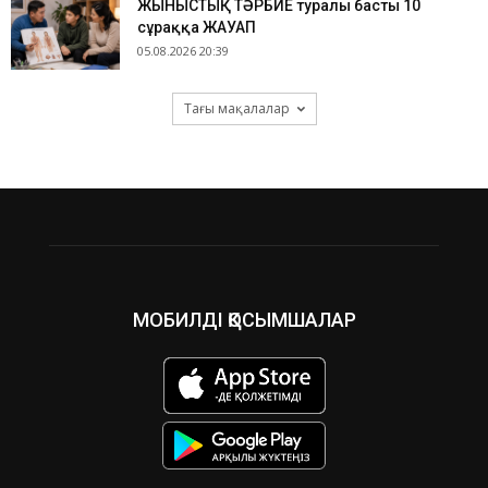
ЖЫНЫСТЫҚ ТӘРБИЕ туралы басты 10
сұраққа ЖАУАП
05.08.2026 20:39
Тағы мақалалар
МОБИЛДІ ҚОСЫМШАЛАР