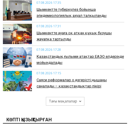
07.08.2026 17:35
​Шымкентте туберкулез бойынша
эпидемиологиялық ахуал талқыланды
07.08.2026 17:31
Шымкентте ауаға оқ атқан құқық бұзушы
жауапқа тартылды
07.08.2026 17:28
Қазақстандық ғылыми атақтар ЕАЭО елдерінде
мойындалады
07.08.2026 17:15
Саяси реформалар оң өзгерістің нышаны
саналады – қазақстандықтар пікірі
Тағы мақалалар
КӨПТІ ҚЫЗЫҚТЫРҒАН