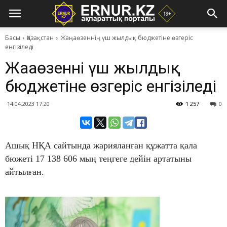
Басы
Қазақстан
Жаңаөзеннің үш жылдық бюджетіне өзгеріс
енгізіледі
Жаңаөзеннің үш жылдық
бюджетіне өзгеріс енгізіледі
14.04.2023 17:20
1 257
0
Ашық НҚА сайтында жарияланған құжатта қала
бюжеті 17 138 606 мың теңгеге дейін артатыны
айтылған.