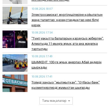
10.08.2026 18:07
Электросамокат жүргізушілеріне қойылатын
жаңа талаптар: қазақстандықтар нені білуі
керек
10.08.2026 17:54
"Түнгі уақытта балаларын қараусыз жіберген":
Алматыда 11 мыңға жуық ата-ана жауапқа
тартылды
10.08.2026 17:49
ШЫМКЕНТ: 100-ге жуық өнерпаз Абай әндерін
шырқады
10.08.2026 17:41
Тізімді заңсыз "жылжытқан": "Отбасы банк"
қызметкерлерді жұмыстан шығарды
Тағы мақалалар