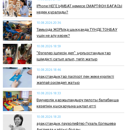
IPhone НЕГЕ ҚЫМБАТ немесе СМАРТФОН БАҒАСЫ
неден құралады?
10.08.2026 20:36
​Тамызда ЖОРЫҚқа шыққанда ТҮНДЕ ТОҢБАУ
үшін не алу керек?
10.08.2026 18:59
"Өзгелер ішпесін деп": Қырғызстандықтар
ішімдікті сатып алып, төгіп жатыр
10.08.2026 18:46
Қазақстандықтар паспорт пен жеке куәлікті
жаппай рәсімдеп жатыр
10.08.2026 18:33
Ваучерлік қаржыландыру пилоты балабақша
кезегінің қысқаруына ықпал етті
10.08.2026 18:20
Қазақстандық пауэрлифтер Гузаль Ергешева
Англияда қайтыс болды