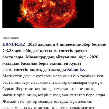
Сурет: unsplash
ERNUR.KZ.
2026 жылдың 4 шілдесінде Жер бетінде
G3.33 деңгейіндегі қатты магниттік дауыл
басталады. Мамандардың айтуынша, бұл - 2026
жылдың басынан бергі екінші ең күшті
геомагниттік оқиға, деп жазады
zakon.kz.
Магниттік дауыл күтілген мерзімнен бір тәулікке кеш
басталды. Күн массасының шығарындылары бір күн
бұрын Жерге жеткеніне қарамастан, планетаның
магнит өрісі оның әсеріне ұзақ уақыт төтеп бере алды.
Жағдай тек түн ортасында өзгерді, Күн желінің
жылдамдығы күрт артып, планетааралық магнит