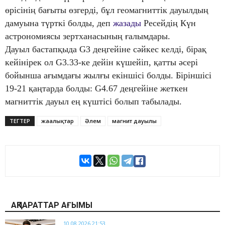
өрісінің бағыты өзгерді, бұл геомагниттік дауылдың
дамуына түрткі болды, деп
жазады
Ресейдің Күн
астрономиясы зертханасының ғалымдары.
Дауыл бастапқыда G3 деңгейіне сәйкес келді, бірақ
кейінірек ол G3.33-ке дейін күшейіп, қатты әсері
бойынша ағымдағы жылғы екіншісі болды. Біріншісі
19-21 қаңтарда болды: G4.67 деңгейіне жеткен
магниттік дауыл ең күштісі болып табылады.
ТЕГТЕР
жаңалықтар
Әлем
магнит дауылы
АҚПАРАТТАР АҒЫМЫ
10.08.2026 21:53