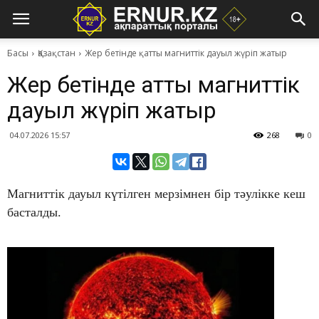
Басы
Қазақстан
Жер бетінде қатты магниттік дауыл жүріп жатыр
Жер бетінде қатты магниттік
дауыл жүріп жатыр
04.07.2026 15:57
268
0
Магниттік дауыл күтілген мерзімнен бір тәулікке кеш
басталды.