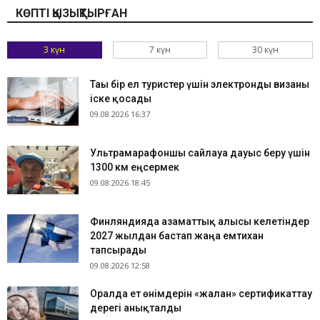
КӨПТІ ҚЫЗЫҚТЫРҒАН
3 күн
7 күн
30 күн
Тағы бір ел туристер үшін электронды визаны
іске қосады
09.08.2026 16:37
Ультрамарафоншы сайлауға дауыс беру үшін
1300 км еңсермек
09.08.2026 18:45
Финляндияда азаматтық алғысы келетіндер
2027 жылдан бастап жаңа емтихан
тапсырады
09.08.2026 12:58
Оралда ет өнімдерін «жалған» сертификаттау
дерегі анықталды