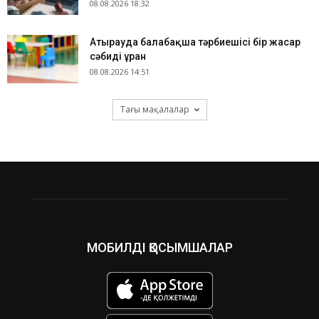
08.08.2026 18:32
Атырауда балабақша тәрбиешісі бір жасар
сәбиді ұрған
08.08.2026 14:51
Тағы мақалалар
МОБИЛДІ ҚОСЫМШАЛАР