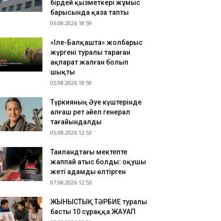
бірдей қызметкері жұмыс
.08.2026 15:57
барысында қаза тапты
06.08.2026 18:59
зақстанда мектеп формасына қойылатын
лаптар түсіндірілді
«Іле-Балқашта» жолбарыс
.08.2026 15:48
жүргені туралы тараған
МКЕНТ: мүмкіндігі шектеулі азаматтардың
ақпарат жалған болып
уыс беруіне қолайлы жағдай жасалуда
шықты
05.08.2026 18:59
Түркияның Әуе күштерінде
алғаш рет әйел генерал
тағайындалды
05.08.2026 12:53
Таиландтағы мектепте
жаппай атыс болды: оқушы
жеті адамды өлтірген
07.08.2026 12:53
ЖЫНЫСТЫҚ ТӘРБИЕ туралы
басты 10 сұраққа ЖАУАП