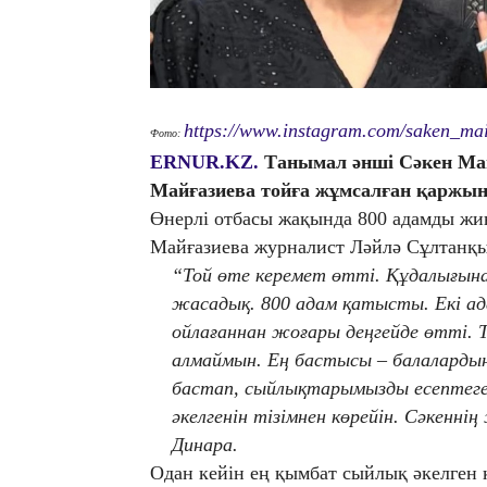
https://www.instagram.com/saken_mai
Фото:
ERNUR.KZ.
Танымал әнші Сәкен Май
Майғазиева тойға жұмсалған қаржы
Өнерлі отбасы жақында 800 адамды жин
Майғазиева журналист Ләйлә Сұлтан
“Той өте керемет өтті. Құдалығын
жасадық. 800 адам қатысты. Екі ада
ойлағаннан жоғары деңгейде өтті.
алмаймын. Ең бастысы – балаларды
бастап, сыйлықтарымызды есептеген
әкелгенін тізімнен көрейін. Сәкенні
Динара.
Одан кейін ең қымбат сыйлық әкелген 