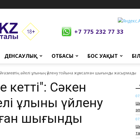
+7 775 232 77 33
ДЕНСАУЛЫҚ
ОТБАСЫ
БОС УАҚЫТ
БІ
Майғазиевтің әйелі ұлының үйлену тойына жұмсалған шығынды жасырмады
е кетті": Сәкен
07
елі ұлының үйлену
​
эп
лған шығынды
07
Шы
т