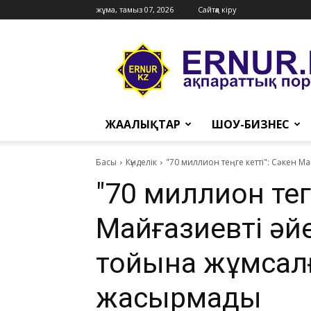
жұма, тамыз 07, 2026
Сайтқа кіру
Ernur
Press
ЖАҢАЛЫҚТАР
ШОУ-БИЗНЕС
Басы
Күнделік
"70 миллион теңге кетті": Сәкен 
"70 миллион теңг
Майғазиевтің әй
тойына жұмса
жасырмады