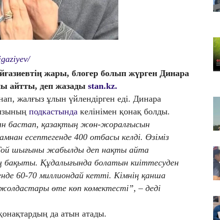
07
Қа
та
07
gaziyev/
ШЫ
да
ғазиевтің жары, блогер болып жүрген Динара
ны айтты, деп жазады
stan.kz.
ап, жалғыз ұлын үйлендірген еді. Динара
қызының
подкастында
келінімен қонақ болды.
ан бастап, қазақтың жөн-жоралғысын
мнан есептегенде 400 отбасы келді. Өзіміз
 Той шығыны жабылды деп нақты айта
ң бақыты. Құдалығында болатын киіттесуден
де 60-70 миллиондай кетті. Кімнің қанша
ң жолдастары өте көп көмектесті”, – деді
қонақтардың да атын атады.