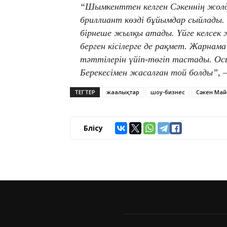
“Шымкенттен келген Сәкеннің жолда
бриллиант көзді бұйымдар сыйлады
бірнеше жылқы атады. Үйге келсек
берген кісілерге де рақмет. Жарнама
тәттілерін үйіп-төгіп тастады. Осы
Берекесімен жасалған той болды”, 
ТЕГТЕР
жаңалықтар
шоу-бизнес
Сәкен Май
Бөлісу