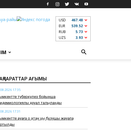
USD
467.48
EUR
539.52
RUB
5.73
UZS
3.93
ЛІМ
АҚПАРАТТАР АҒЫМЫ
.08.2026 17:35
Шымкентте туберкулез бойынша
идемиологиялық ахуал талқыланды
.08.2026 17:31
мкентте ауаға оқ атқан құқық бұзушы жауапқа
артылды