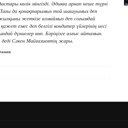
стары көлік мінгізді. Әдияға арнап неше түрлі
. Тағы да қонақтарымыз той шашуымыз деп
 жылқыны жеткізе алмаймыз деп соғымдай
 қажет емес деп белгілі кондитер үйлерінің иесі
ндай дүниелер көп. Бәріңізге алғыс айтамын.
– деді Сәкен Майғазиевтің жары.
ғазиев