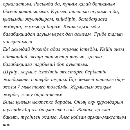
орналастым. Расында да, күннің қалай батқанын
білмей қалатынмын. Күнмен таласып тұрамын да,
қызымды жуындырам, киіндіріп, балабақшаға
жіберіп, жұмысқа барам. Кешке қызымды
балабақшадан алуым керек деп асығам. Түнде талып
ұйықтаймын.
Екі жылдай дүкенде адал жұмыс істедім. Кейін әкем
айтқандай, жаңа таныстар тауып, қалаға
балабақшаға тәрбиеші боп ауыстым.
Шүкір, жұмыс істейтін жастарға берілетін
жалдамалы пәтерде тұрам. Бір бөлмелі пәтерге бар-
жоғы 7 мың теңге төлеймін. Жұмысым жақын
жерде, жаяу барып-келем.
Биыл қызым мектепке барады. Оның оқу құралдарын
түгендеудің өзі бақыт екен ғой. Жалпы, әр сәт –
бақыт, түсінген жанға. Алға қойған арман-мақсатым
көп.