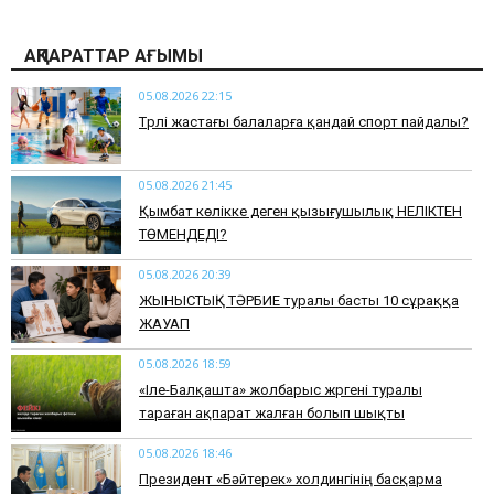
АҚПАРАТТАР АҒЫМЫ
05.08.2026 22:15
​Түрлі жастағы балаларға қандай спорт пайдалы?
05.08.2026 21:45
Қымбат көлікке деген қызығушылық НЕЛІКТЕН
ТӨМЕНДЕДІ?
05.08.2026 20:39
ЖЫНЫСТЫҚ ТӘРБИЕ туралы басты 10 сұраққа
ЖАУАП
05.08.2026 18:59
«Іле-Балқашта» жолбарыс жүргені туралы
тараған ақпарат жалған болып шықты
05.08.2026 18:46
Президент «Бәйтерек» холдингінің басқарма