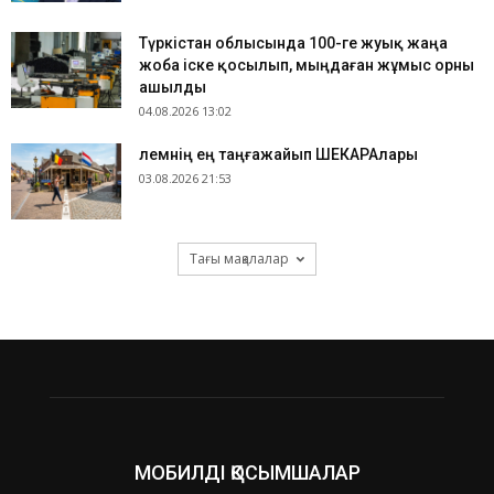
Түркістан облысында 100-ге жуық жаңа
жоба іске қосылып, мыңдаған жұмыс орны
ашылды
04.08.2026 13:02
​Әлемнің ең таңғажайып ШЕКАРАлары
03.08.2026 21:53
Тағы мақалалар
МОБИЛДІ ҚОСЫМШАЛАР