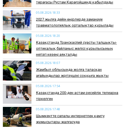
төрағасы Рустам Қарағойшинді қабылдады
05.08.2026 18:33
2027 жылға дейін өңірлерде заманауи
травматологиялық орталықтар құрылады
05.08.2026 18:20
Қазақстанда Транскаспий суасты талшықты-
оптикалық байланыс желісі құрылысының
негізгі кезеңі аяқталды
05.08.2026 18:07
Жамбыл облысында жолға таласқан
ағайындылар жүргізушіні соққыға жықты
05.08.2026 17:54
Қазақстанда 200-ден астам ресейлік телеарна
тіркелген
05.08.2026 17:48
Шымкентте сапалы интернетпен қамту
жұмысытары жалғасуда