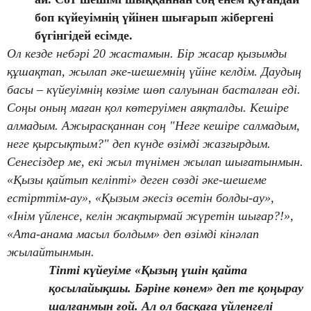
боп күйеуімнің үйінен шығарып жібергені
бүгінгідей есімде.
Ол кезде небәрі 20 жастамын. Бір жасар қызымды
құшақтап, жылап әке-шешемнің үйіне келдім. Даудың
басы – күйеуімнің көзіме шөп салуынан басталған еді.
Соңы оның маған қол көтеруімен аяқталды. Кешіре
алмадым. Ажырасқаннан соң "Неге кешіре салмадым,
неге қырсықтым?" деп күнде өзімді жазғырдым.
Сенесіздер ме, екі жыл түнімен жылап шығатынмын.
«Қызы қайтып келіпті» деген сөзді әке-шешеме
естірттім-ау», «Қызым әкесіз өсетін болды-ау»,
«Інім үйленсе, келін жақтырмай жүретін шығар?!»,
«Ата-анама масыл болдым» деп өзімді кінәлап
жылайтынмын.
Тіпті күйеуіме «Қызың үшін қайта
қосылайықшы. Бәріне көнем» деп те қоңырау
шалғанмын ғой. Ал ол басқаға үйленгелі