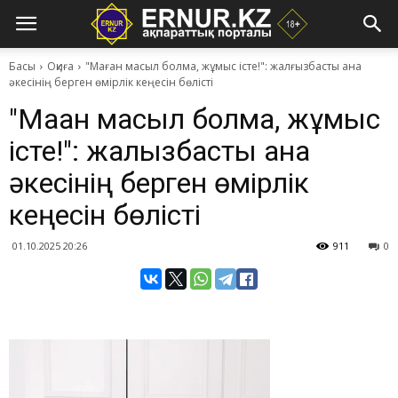
Басы
Оқиға
"Маған масыл болма, жұмыс істе!": жалғызбасты ана
әкесінің берген өмірлік кеңесін бөлісті
"Маған масыл болма, жұмыс
істе!": жалғызбасты ана
әкесінің берген өмірлік
кеңесін бөлісті
01.10.2025 20:26
911
0