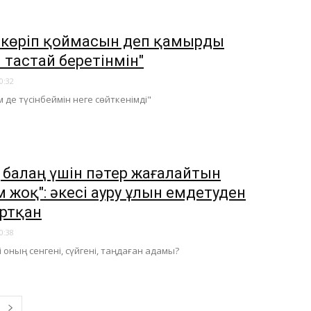
 көріп қоймасын деп қамырды
 тастай беретінмін"
0:32
м де түсінбеймін неге сөйткенімді"
ң балаң үшін пәтер жағалайтын
 жоқ": әкесі ауру ұлын емдетуден
артқан
0:38
і оның сенгені, сүйгені, таңдаған адамы?