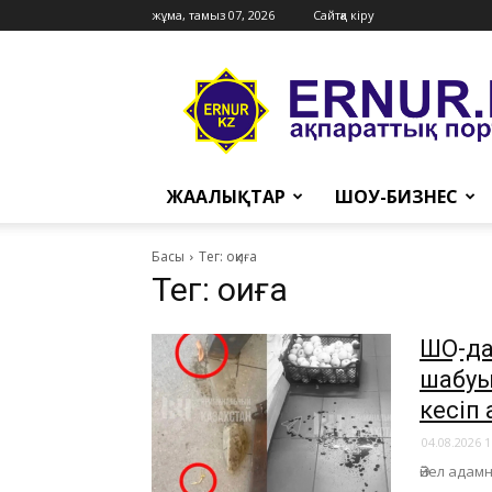
жұма, тамыз 07, 2026
Сайтқа кіру
Ernur
Press
ЖАҢАЛЫҚТАР
ШОУ-БИЗНЕС
Басы
Тег: оқиға
Тег: оқиға
ШҚО-д
шабуы
кесіп 
04.08.2026 1
Әйел адам