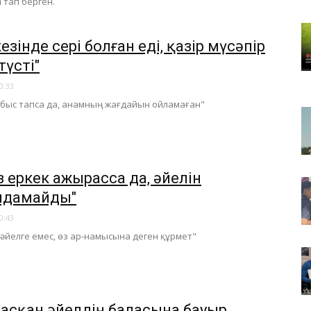
тап берген.
кезінде сері болған еді, қазір мүсәпір
түсті"
0:33
быс тапса да, анамның жағдайын ойламаған"
з еркек ажырасса да, әйелін
ндамайды"
0:43
к әйелге емес, өз ар-намысына деген құрмет"
расқан әйелдің баласына бауыр