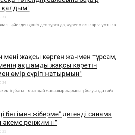
 қалдым"
0:33
лалы әйелден қаш!» деп тұрса да, жүрегім осыларға ұмтыла
ын мені жақсы көрген жанмен тұрсам,
 менің ақшамды жақсы көретін
ен өмір сүріп жатырмын"
0:34
еркектің бағы – осындай жанашыр жарының болуында ғой»
ді бетімен жіберме" дегенді санама
н әкеме ренжимін"
0:35