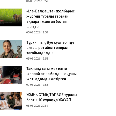
06.08.2026 18:59
«Іле-Балқашта» жолбарыс
жүргені туралы тараған
ақпарат жалған болып
шықты
05.08.2026 18:59
Түркияның Әуе күштерінде
алғаш рет әйел генерал
тағайындалды
05.08.2026 12:53
Таиландтағы мектепте
жаппай атыс болды: оқушы
жеті адамды өлтірген
07.08.2026 12:53
ЖЫНЫСТЫҚ ТӘРБИЕ туралы
басты 10 сұраққа ЖАУАП
05.08.2026 20:39