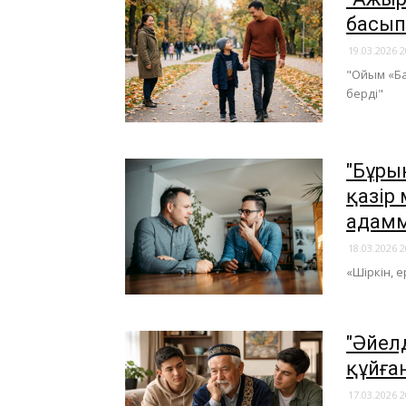
басып
19.03.2026 2
"Ойым «Ба
берді"
"​Бұр
қазір
адамм
18.03.2026 2
«Шіркін, 
"Әйел
құйға
17.03.2026 2