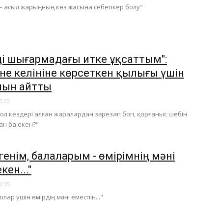
– асыл жарыңның көз жасына себепкер болу"
ді шығармадағы итке ұқсаттым":
ене келініне көрсеткен қылығы үшін
нын айтты
0:33
сол кездері алған жаралардан зәрезап боп, қорғаныс шебін
ан ба екен?"
генім, балаларым - өмірімнің мәні
кен..."
0:35
олар үшін өмірдің мәні емеспін..."