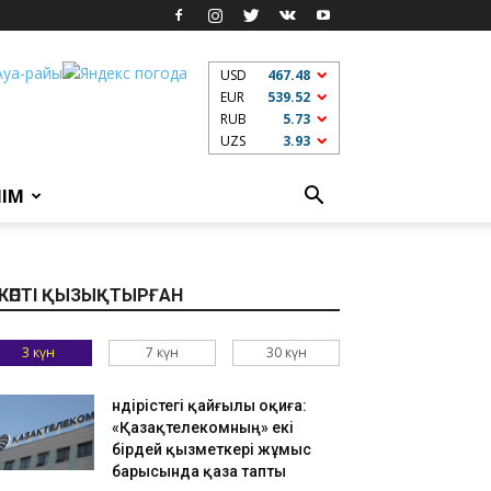
USD
467.48
EUR
539.52
RUB
5.73
UZS
3.93
ЛІМ
КӨПТІ ҚЫЗЫҚТЫРҒАН
3 күн
7 күн
30 күн
Өндірістегі қайғылы оқиға:
«Қазақтелекомның» екі
бірдей қызметкері жұмыс
барысында қаза тапты