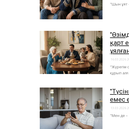
"Шын ұят 
"Өзім
қарт 
ұялға
16.03.2026 2
"Жүрегім 
құрып алғ
"Түсін
емес е
13.03.2026 2
"Мен де – 