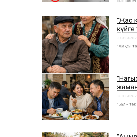
пышақпен 
​"Жас 
күйге 
27.03.2026 2
"Жақсы та
"Нағы
жама
26.03.2026 2
"Бұл – те
​"Ажы