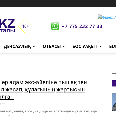
+7 775 232 77 33
ДЕНСАУЛЫҚ
ОТБАСЫ
БОС УАҚЫТ
БІ
а ер адам экс-әйеліне пышақпен
л жасап, құлағының жартысын
алған
1:35
ның айтуынша, экс-күйеуі жұмыс арасындағы үзіліс кезінде