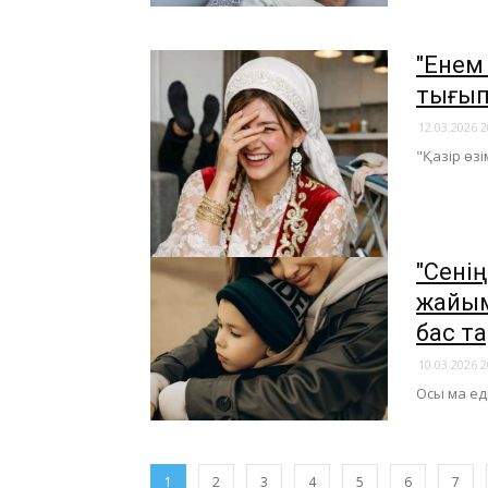
"Енем
тығып
12.03.2026 2
"Қазір өзі
"Сені
жайым
бас т
10.03.2026 2
Осы ма ед
1
2
3
4
5
6
7