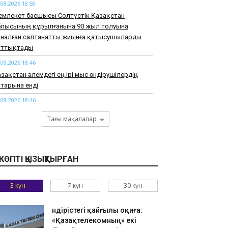
.08.2026 18:59
емлекет басшысы Солтүстік Қазақстан
блысының құрылғанына 90 жыл толуына
рналған салтанатты жиынға қатысушыларды
ұттықтады
.08.2026 18:46
зақстан әлемдегі ең ірі мыс өндірушілердің
тарына енді
.08.2026 18:46
арқұм Нұрай Серікбайдың туыстары
Тағы мақалалар
йыпталушыдан 10 миллиард теңге моральдық
емақы талап етті
.08.2026 18:33
КӨПТІ ҚЫЗЫҚТЫРҒАН
узАРТ» тобының әншісі Кенжебек Жанәбілов
нсақтау бөліміне түсті
3 күн
7 күн
30 күн
.08.2026 18:20
тайдан 2,7 млрд теңгенің тауарын заңсыз
елгендер әшкереленді
Өндірістегі қайғылы оқиға:
«Қазақтелекомның» екі
.08.2026 18:07