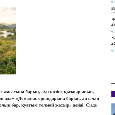
07
М
о
а
қ
07
Қа
қа
07
М
а
өт
07
«М
жа
еңіз жағасына барып, күн көзіне қыздырынып,
07
өп адам «Демалыс орындарына барып, апталап
Қы
рлық бар, қуатым толмай жатыр» дейді. Сізде
әк
07