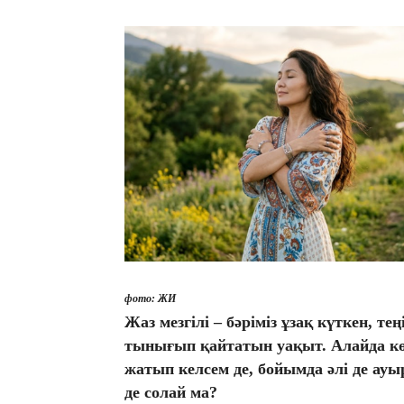
фото: ЖИ
Жаз мезгілі – бәріміз ұзақ күткен, т
тынығып қайтатын уақыт. Алайда к
жатып келсем де, бойымда әлі де ауы
де солай ма?