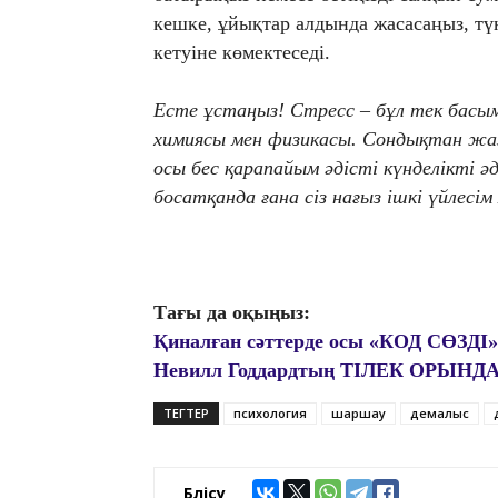
кешке, ұйықтар алдында жасасаңыз, тү
кетуіне көмектеседі.
Есте ұстаңыз! Стресс – бұл тек басымы
химиясы мен физикасы. Сондықтан жаз
осы бес қарапайым әдісті күнделікті ә
босатқанда ғана сіз нағыз ішкі үйлесі
Тағы да оқыңыз:
Қиналған сәттерде осы «КОД СӨЗДІ»
Невилл Годдардтың ТІЛЕК ОРЫН
ТЕГТЕР
психология
шаршау
демалыс
Бөлісу