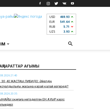
USD
469.93
EUR
541.64
RUB
5.71
UZS
3.93
ЛІМ
АҚПАРАТТАР АҒЫМЫ
.08.2026 21:40
0, 30, 40 ЖАСТАҒЫ ЛИБИДО: Әйелдің
ксуалдылығы жасына қарай қалай өзгереді?
.08.2026 20:35
ЫНАЙЫ оқиғаға негізделген ЕҢ АУЫР кәріс
ильмдері