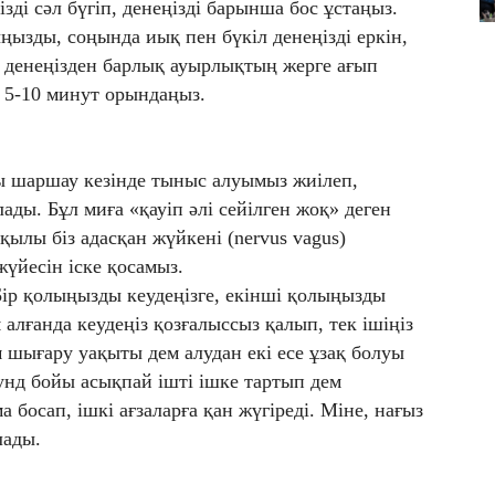
ізді сәл бүгіп, денеңізді барынша бос ұстаңыз.
ызды, соңында иық пен бүкіл денеңізді еркін,
п, денеңізден барлық ауырлықтың жерге ағып
ы 5-10 минут орындаңыз.
лы шаршау кезінде тыныс алуымыз жиілеп,
лады. Бұл миға «қауіп әлі сейілген жоқ» деген
қылы біз адасқан жүйкені (nervus vagus)
үйесін іске қосамыз.
ір қолыңызды кеудеңізге, екінші қолыңызды
алғанда кеудеңіз қозғалыссыз қалып, тек ішіңіз
м шығару уақыты дем алудан екі есе ұзақ болуы
кунд бойы асықпай ішті ішке тартып дем
босап, ішкі ағзаларға қан жүгіреді. Міне, нағыз
лады.