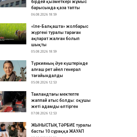
бірдей қызметкері жұмыс
зақстандық ескек есушілер Азия
барысында қаза тапты
мпионатында 4 медаль жеңіп алды
06.08.2026 18:59
.08.2026 17:54
«Іле-Балқашта» жолбарыс
танадан Омбыға әуе рейстері уақытша
жүргені туралы тараған
оқтатылды
ақпарат жалған болып
.08.2026 17:41
шықты
анымал курорттағы қорық қызметкерін
05.08.2026 18:59
лбарыс өлтірді
Түркияның Әуе күштерінде
алғаш рет әйел генерал
тағайындалды
05.08.2026 12:53
Таиландтағы мектепте
жаппай атыс болды: оқушы
жеті адамды өлтірген
07.08.2026 12:53
ЖЫНЫСТЫҚ ТӘРБИЕ туралы
басты 10 сұраққа ЖАУАП