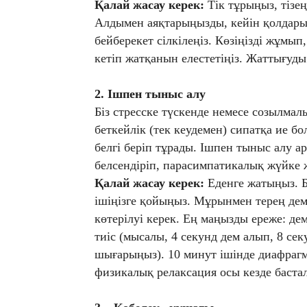
Қалай жасау керек:
Тік тұрыңыз, тізең
Алдымен аяқтарыңызды, кейін қолдарың
бейберекет сілкілеңіз. Көзіңізді жұмы
кетіп жатқанын елестетіңіз. Жаттығуд
2. Ішпен тыныс алу
Біз стресске түскенде немесе созылма
беткейлік (тек кеудемен) сипатқа ие бо
белгі беріп тұрады. Ішпен тыныс алу ар
белсендіріп, парасимпатикалық жүйке ж
Қалай жасау керек:
Еденге жатыңыз. Б
ішіңізге қойыңыз. Мұрынмен терең дем 
көтерілуі керек. Ең маңызды ереже: де
тиіс (мысалы, 4 секунд дем алып, 8 се
шығарыңыз). 10 минут ішінде диафрагма 
физикалық релаксация осы кезде баста