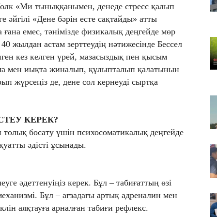
 Колк «Ми тыныққанымен, денеде стресс қалып
Қа
че
ге әйгілі «Дене бәрін есте сақтайды» атты
а ғана емес, тәнімізде физикалық деңгейде мөр
07
40 жылдан астам зерттеудің нәтижесінде Бессел
Ас
т
інген кез келген үрей, мазасыздық пен қысым
07
ма мен иықта жиналып, құлыпталып қалатынын
​Т
ып жүрсеңіз де, дене сол кернеуді сыртқа
жо
СТЕУ КЕРЕК?
ен толық босату үшін психосоматикалық деңгейде
қуатты әдісті ұсынады.
еуге әдеттенуіңіз керек. Бұл – табиғаттың өзі
механизмі. Бұл – ағзадағы артық адреналин мен
лін аяқтауға арналған табиғи рефлекс.