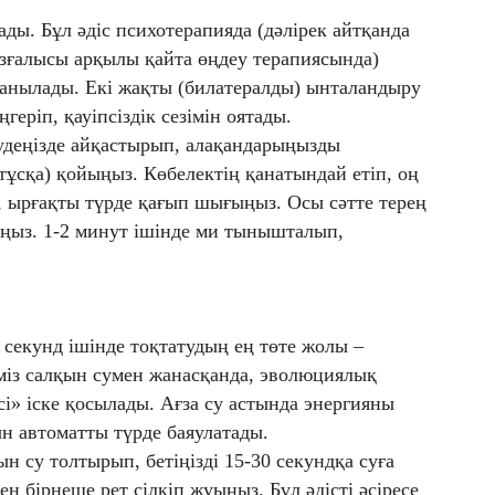
лады. Бұл әдіс психотерапияда (дәлірек айтқанда
зғалысы арқылы қайта өңдеу терапиясында)
данылады. Екі жақты (билатералды) ынталандыру
еріп, қауіпсіздік сезімін оятады.
деңізде айқастырып, алақандарыңызды
ұсқа) қойыңыз. Көбелектің қанатындай етіп, оң
, ырғақты түрде қағып шығыңыз. Осы сәтте терең
тыңыз. 1-2 минут ішінде ми тынышталып,
 секунд ішінде тоқтатудың ең төте жолы –
іміз салқын сумен жанасқанда, эволюциялық
і» іске қосылады. Ағза су астында энергияны
н автоматты түрде баяулатады.
 су толтырып, бетіңізді 15-30 секундқа суға
н бірнеше рет сілкіп жуыңыз. Бұл әдісті әсіресе