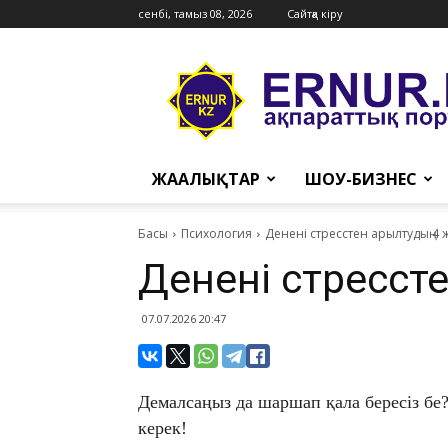
сенбі, тамыз 08, 2026
Сайтқа кіру
Ernur
Press
ЖАҢАЛЫҚТАР
ШОУ-БИЗНЕС
Басы
Психология
​Денені стресстен арылтудың 4
​Денені стресст
07.07.2026 20:47
Демалсаңыз да шаршап қала бересіз бе?
керек!