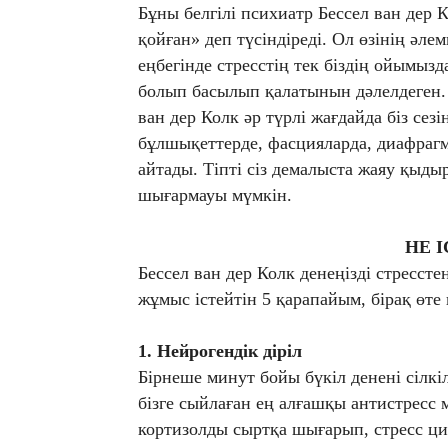
Бұны белгілі психиатр Бессел ван дер
қойған» деп түсіндіреді. Ол өзінің әлем
еңбегінде стресстің тек біздің ойымызд
болып басылып қалатынын дәлелдеген. 
ван дер Колк әр түрлі жағдайда біз сез
бұлшықеттерде, фасцияларда, диафраг
айтады. Тіпті сіз демалыста жаяу қыдыр
шығармауы мүмкін.
НЕ І
Бессел ван дер Колк денеңізді стресст
жұмыс істейтін 5 қарапайым, бірақ өте 
1. Нейрогендік діріл
Бірнеше минут бойы бүкіл денені сілкіл
бізге сыйлаған ең алғашқы антистресс 
кортизолды сыртқа шығарып, стресс цик