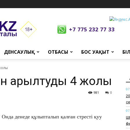
+7 775 232 77 33
ДЕНСАУЛЫҚ
ОТБАСЫ
БОС УАҚЫТ
БІ
 жолы
ен арылтудың 4 жолы
07
981
0
​2
се
07
 Онда денеде құлыпталып қалған стресті қуу
​Ш
ф