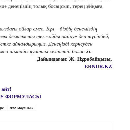
нде денеңіздің толық босаңсып, терең ұйқыға
здағы ойлар емес. Бұл – біздің денеміздің
ғы демалысты тек «ойды өшіру» деп түсінбей,
детке айналдырыңыз. Денеңізді кернеуден
м мен шынайы қуатты сезінетін боласыз.
Дайындаған: Ж. Нұрабайқызы,
ERNUR.KZ
 айт!
ДАУ ФОРМУЛАСЫ
әдіс
жаз маусымы