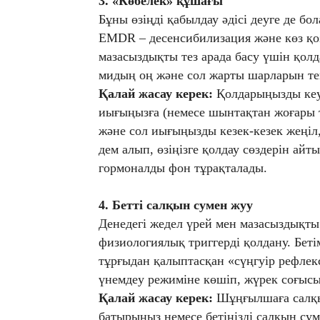
3. «Көбелек» құшағы
Бұны өзіңді қабылдау әдісі деуге де бо
EMDR – десенсибилизация және көз қо
мазасыздықты тез арада басу үшін қол
мидың оң және сол жарты шарларын теңг
Қалай жасау керек:
Қолдарыңызды кеу
иығыңызға (немесе шынтақтан жоғары т
және сол иығыңызды кезек-кезек жеңіл
дем алып, өзіңізге қолдау сөздерін ай
гормоналды фон тұрақталады.
4. Бетті салқын сумен жуу
Денедегі жедел үрей мен мазасыздықты
физиологиялық триггерді қолдану. Бет
тұрғыдан қалыптасқан «сүңгуір рефлекс
үнемдеу режиміне көшіп, жүрек соғысы
Қалай жасау керек:
Шұңғылшаға салқын
батырыңыз немесе бетіңізді салқын суме