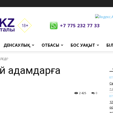
+7 775 232 77 33
ДЕНСАУЛЫҚ
ОТБАСЫ
БОС УАҚЫТ
БІ
ЛЕДІ?
й адамдарға
07
Са
– 
2 425
0
07
12
о
а