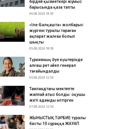
бірдей қызметкері жұмыс
.08.2026 15:44
барысында қаза тапты
06.08.2026 18:59
млекеттік білім беру гранттарының биылғы
егерлері анықталды
«Іле-Балқашта» жолбарыс
.08.2026 15:31
жүргені туралы тараған
зақстанда апта ішінде әлеуметтік маңызы бар
ақпарат жалған болып
рқатар азық-түлік өнімдерінің бағасы төмендеді
шықты
05.08.2026 18:59
Түркияның Әуе күштерінде
алғаш рет әйел генерал
тағайындалды
05.08.2026 12:53
Таиландтағы мектепте
жаппай атыс болды: оқушы
жеті адамды өлтірген
07.08.2026 12:53
ЖЫНЫСТЫҚ ТӘРБИЕ туралы
басты 10 сұраққа ЖАУАП