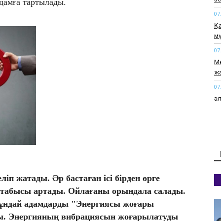
адамға тартылады.
07
Қа
мү
07
Me
жа
07
әл
әк
07
Ау
ие
07
Қ
іп жатады. Әр бастаған ісі бірден өрге
та
 табысы артады. Ойлағаны орындала салады.
07
 бұндай адамдарды "Энергиясы жоғары
ШЫ
ды. Энергияның вибрациясын жоғарылатуды
да