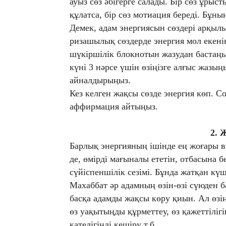
ауыз сөз әбігерге салады. Бір сөз ұрыст
құлатса, бір сөз мотиация береді. Бұның
Демек, адам энергиясын сөздері арқылы
ризашылық сөздерде энергия мол екенін
шүкіршілік блокнотын жазудан бастаңыз
күні 3 нәрсе үшін өзіңізге алғыс жазы
айналдырыңыз.
Кез келген жақсы сөзде энергия көп. С
аффирмация айтыңыз.
2. 
Барлық энергияның ішінде ең жоғары в
де, өмірді мағыналы ететін, отбасына 
сүйіспеншілік сезімі. Бұнда жатқан күш
Махаббат әр адамның өзін-өзі сүюден б
басқа адамды жақсы көру қиын. Ал өзің
өз уақытыңды құрметтеу, өз қажеттіліг
қателігіңді кешіру т.б.