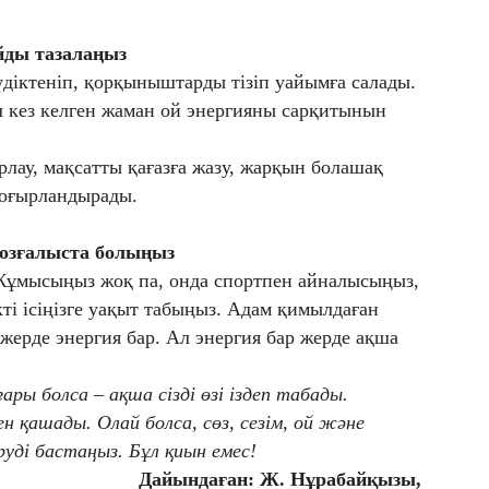
йды
тазалаңыз
үдіктеніп, қорқыныштарды тізіп уайымға салады.
Бұл кез келген жаман ой энергияны сарқитынын
рлау, мақсатты қағазға жазу, жарқын болашақ
 шоғырландырады.
қозғалыста болыңыз
 Жұмысыңыз жоқ па, онда спортпен айналысыңыз,
ікті ісіңізге уақыт табыңыз. Адам қимылдаған
жерде энергия бар. Ал энергия бар жерде ақша
ры болса – ақша сізді өзі іздеп табады.
н қашады. Олай болса, сөз, сезім, ой және
уді бастаңыз. Бұл қиын емес!
Дайындаған: Ж. Нұрабайқызы,