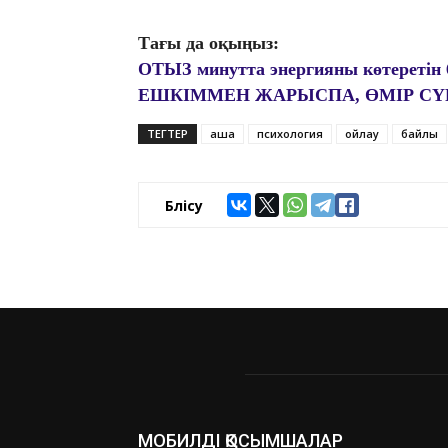
Тағы да оқыңыз:
ОТЫЗ минутта энергияны көтеретін 
ЕШКІММЕН ЖАРЫСПА, ӨМІР СҮ
ТЕГТЕР
ақша
психология
ойлау
байлық
Бөлісу
МОБИЛДІ ҚОСЫМШАЛАР