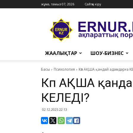
жұма, тамыз 07, 2026
Сайтқа кіру
Ernur
Press
ЖАҢАЛЫҚТАР
ШОУ-БИЗНЕС
Басы
Психология
Көп АҚША қандай адамдарға КЕ
Көп АҚША қанда
КЕЛЕДІ?
02.12.2025 22:13