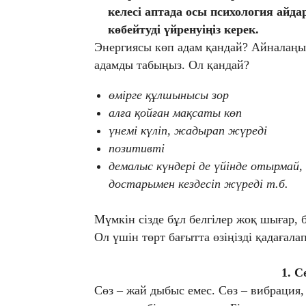
келесі аптада осы психология айд
көбейтуді үйренуіңіз керек.
Энергиясы көп адам қандай? Айналаңыз
адамды табыңыз. Ол қандай?
өмірге құлшынысы зор
алға қойған мақсаты көп
үнемі күліп, жадырап жүреді
позитивті
демалыс күндері де үйінде отырмай, 
достарымен кездесіп жүреді т.б.
Мүмкін сізде бұл белгілер жоқ шығар, 
Ол үшін төрт бағытта өзіңізді қадағал
1. С
Сөз – жай дыбыс емес. Сөз – вибрация, 