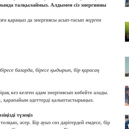
арында талқылаймыз. Алдымен сіз энергияны
07
Ме
ға қараңыз да энергиясы асып-тасып жүрген
и
07
Қа
бі
біресе базарда, біресе қыдырып, бір қарасаң
бірақ кез келген адам энергиясын көбейте алады.
ап, қарапайым әдеттерді қалыптастырыңыз.
өзіңізді түзеңіз
толқын, әсер. Бір ауыз сөз дәрігердей емдесе, бір