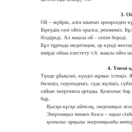
3.
О
Ой – жүйрік, алға шығып әрнәрседен к
Біреудің сөзі ойға оралса, ренжиміз. 
білдіреді. Ал жақсы ой - сенім береді.
Бұл тұрғыда медитация, әр күнді жоспа
өмірді ойша елестету т.б. жақсы ойға
4.
Үнемі 
Түнде ұйықтап, күндіз жұмыс істеңіз.
билеңіз, серуендеңіз, суда жүзіңіз, сүй
сайын энергиясы артады. Қозғалыс бар 
бар.
Қысқа-нұсқа айтсақ, энергияңыз жоға
Энергияңыз төмен болса – ақша сізде
қозғалыс арқылы энергияңызды көтер