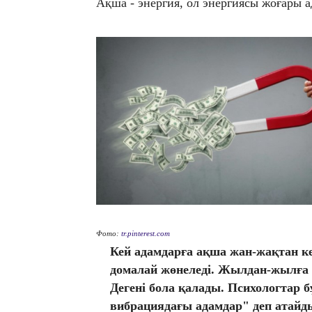
​Ақша - энергия, ол энергиясы жоғары 
Фото:
tr.pinterest.com
Кей адамдарға ақша жан-жақтан кел
домалай жөнеледі. Жылдан-жылға
Дегені бола қалады. Психологтар
вибрациядағы адамдар" деп атай