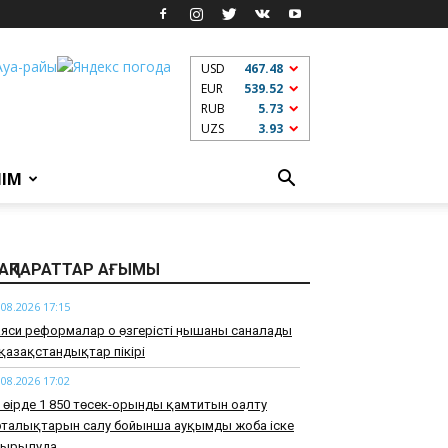
USD
467.48
EUR
539.52
RUB
5.73
UZS
3.93
ЛІМ
АҚПАРАТТАР АҒЫМЫ
.08.2026 17:15
яси реформалар оң өзгерістің нышаны саналады
қазақстандықтар пікірі
.08.2026 17:02
 өңірде 1 850 төсек-орынды қамтитын оңалту
рталықтарын салу бойынша ауқымды жоба іске
сырылуда