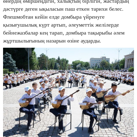
өнердің өміршеңдігін, халықтың бірлігін, жастардың
дәстүрге деген ықыласын паш еткен тарихи белес.
Флешмобтан кейін елде домбыра үйренуге
қызығушылық күрт артып, әлеуметтік желілерде
бейнежазбалар кең тарап, домбыра тақырыбы әлем
жұртшылығының назарын өзіне аударды.