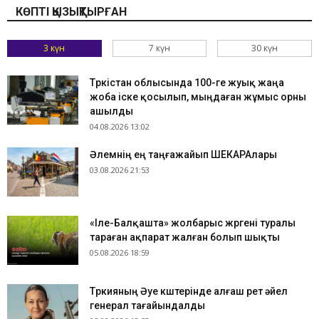
КӨПТІ ҚЫЗЫҚТЫРҒАН
3 күн
7 күн
30 күн
Түркістан облысында 100-ге жуық жаңа
жоба іске қосылып, мыңдаған жұмыс орны
ашылды
04.08.2026 13:02
​Әлемнің ең таңғажайып ШЕКАРАлары
03.08.2026 21:53
«Іле-Балқашта» жолбарыс жүргені туралы
тараған ақпарат жалған болып шықты
05.08.2026 18:59
Түркияның Әуе күштерінде алғаш рет әйел
генерал тағайындалды