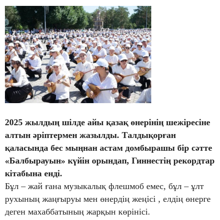
2025 жылдың шілде айы қазақ өнерінің шежіресіне
алтын әріптермен жазылды. Талдықорған
қаласында бес мыңнан астам домбырашы бір сәтте
«Балбырауын» күйін орындап, Гиннестің рекордтар
кітабына енді.
Бұл – жай ғана музыкалық флешмоб емес, бұл – ұлт
рухының жаңғыруы мен өнердің жеңісі , елдің өнерге
деген махаббатының жарқын көрінісі.