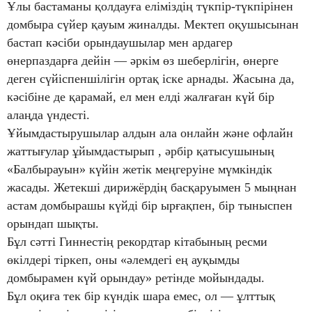
Ұлы бастаманы қолдауға еліміздің түкпір-түкпірінен
домбыра сүйер қауым жиналды. Мектеп оқушысынан
бастап кәсіби орындаушылар мен ардагер
өнерпаздарға дейін — әркім өз шеберлігін, өнерге
деген сүйіспеншілігін ортақ іске арнады. Жасына да,
кәсібіне де қарамай, ел мен елді жалғаған күй бір
алаңда үндесті.
Ұйымдастырушылар алдын ала онлайн және офлайн
жаттығулар ұйымдастырып , әрбір қатысушының
«Балбырауын» күйін жетік меңгеруіне мүмкіндік
жасады. Жетекші дирижёрдің басқаруымен 5 мыңнан
астам домбырашы күйді бір ырғақпен, бір тыныспен
орындап шықты.
Бұл сәтті Гиннестің рекордтар кітабының ресми
өкілдері тіркеп, оны «әлемдегі ең ауқымды
домбырамен күй орындау» ретінде мойындады.
Бұл оқиға тек бір күндік шара емес, ол — ұлттық