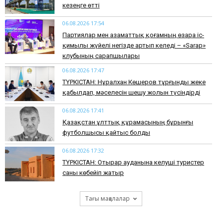
кезеңге өтті
06.08.2026 17:54
Партиялар мен азаматтық қоғамның өзара іс-
қимылы жүйелі негізде артып келеді – «Sarap»
клубының сарапшылары
06.08.2026 17:47
ТҮРКІСТАН: Нұралхан Көшеров тұрғынды жеке
қабылдап, мәселесін шешу жолын түсіндірді
06.08.2026 17:41
Қазақстан ұлттық құрамасының бұрынғы
футболшысы қайтыс болды
06.08.2026 17:32
ТҮРКІСТАН: Отырар ауданына келуші туристер
саны көбейіп жатыр
Тағы мақалалар