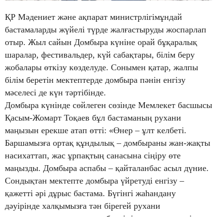
ҚР Мәдениет және ақпарат министрлігімұндай
бастамаларды жүйелі түрде жалғастыруды жоспарлап
отыр. Жыл сайын Домбыра күніне орай бұқаралық
шаралар, фестивальдер, күй сабақтары, білім беру
жобалары өткізу көзделуде. Сонымен қатар, жалпы
білім беретін мектептерде домбыра пәнін енгізу
мәселесі де күн тәртібінде.
Домбыра күнінде сөйлеген сөзінде Мемлекет басшысы
Қасым-Жомарт Тоқаев бұл бастаманың рухани
маңызын ерекше атап өтті: «Өнер – ұлт келбеті.
Баршамызға ортақ құндылық – домбыраны жан-жақты
насихаттап, жас ұрпақтың санасына сіңіру өте
маңызды. Домбыра аспабы – қайталанбас асыл дүние.
Сондықтан мектепте домбыра үйретуді енгізу –
қажетті әрі дұрыс бастама. Бүгінгі жаһандану
дәуірінде халқымызға тән бірегей рухани