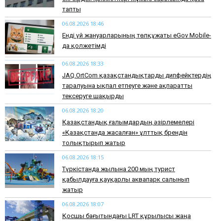
тапты
06.08.2026 18:46
Енді үй жануарларының төлқұжаты eGov Mobile-
да қолжетімді
06.08.2026 18:33
JAQ.OrtCom қазақстандықтарды дипфейктердің
таралуына ықпал етпеуге және ақпаратты
тексеруге шақырды
06.08.2026 18:20
Қазақстандық ғалымдардың әзірлемелері
«Қазақстанда жасалған» ұлттық брендін
толықтырып жатыр
06.08.2026 18:15
Түркістанда жылына 200 мың турист
қабылдауға қауқарлы аквапарк салынып
жатыр
06.08.2026 18:07
Қосшы бағытындағы LRT құрылысы жаңа