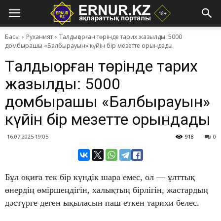
Басы
Руханият
Т​алдықорған төрінде тарих жазылды: 5000
домбырашы «Балбырауын» күйін бір мезетте орындады
Т​алдықорған төрінде тарих
жазылды: 5000
домбырашы «Балбырауын»
күйін бір мезетте орындады
16.07.2025 19:05
918
0
Бұл оқиға тек бір күндік шара емес, ол — ұлттық
өнердің өміршеңдігін, халықтың бірлігін, жастардың
дәстүрге деген ықыласын паш еткен тарихи белес.