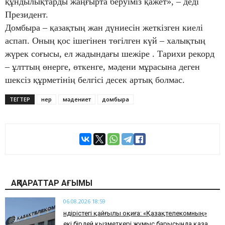
құндылықтарды жаңғырта беруіміз қажет», – деді
Президент.
Домбыра – қазақтың жан дүниесін жеткізген киелі
аспап. Оның қос ішегінен төгілген күй – халықтың
жүрек соғысы, ел жадындағы шежіре . Тарихи рекорд
– ұлттың өнерге, өткенге, мәдени мұрасына деген
шексіз құрметінің белгісі десек артық болмас.
ТЕГТЕР
өнер
мәдениет
домбыра
АҚПАРАТТАР АҒЫМЫ
06.08.2026 18:59
Өндірістегі қайғылы оқиға: «Қазақтелекомның»
екі бірдей қызметкері жұмыс барысында қаза