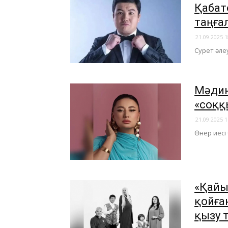
Қабат
таңға
21.09.2025 1
​Сурет әл
Мәдин
«соққ
21.09.2025 1
​Өнер иесі
«Қайы
қойға
қызу 