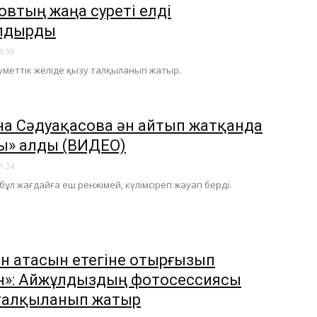
овтың жаңа суреті елді
лдырды
8:59
еуметтік желіде қызу талқыланып жатыр.
а Сәдуақасова ән айтып жатқанда
ы» алды (ВИДЕО)
1:24
 бұл жағдайға еш ренжімей, күлімсіреп жауап берді.
н атасын етегіне отырғызып
н»: Айжұлдыздың фотосессиясы
талқыланып жатыр