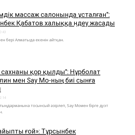
мдік массаж салонында ұсталған":
нбек Қабатов халыққа үндеу жасады
0:43
нен бері Алматыда екенін айтқан.
і сахнаны қор қылды": Нұрболат
лин мен Say Mo-ның биі сынға
ы
2:14
 тыңдарманына тосынсый әзірлеп, Say Moмен бірге дуэт
н.
айыпты ғой»: Тұрсынбек