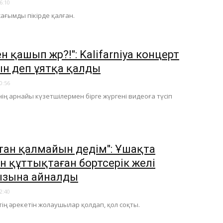
6:10
жағымды пікірде қалған.
н қашып жүр?!": Kalifarniya концерт
н деп ұятқа қалды
0:56
нің арнайы күзетшілермен бірге жүргені видеоға түсіп
тан қалмайын дедім": Ұшақта
н құттықтаған бортсерік желі
зына айналды
2:40
тің әрекетін жолаушылар қолдап, қол соқты.