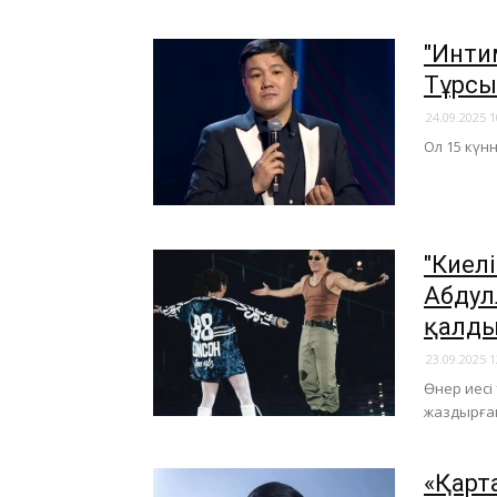
"Инти
Тұрсы
24.09.2025 1
Ол 15 күн
"Киел
Абдул
қалд
23.09.2025 1
Өнер иесі
жаздырға
«Қарт