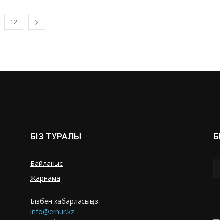
12
БІЗ ТУРАЛЫ
Б
Байланыс
Жарнама
Бізбен хабарласыңыз
info@ernur.kz