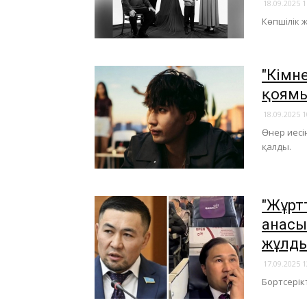
18.09.2025 1
​Көпшілік 
"Кімне
қоямы
18.09.2025 1
Өнер иесі
қалды.
"Жұрт
анасы
жұлды
17.09.2025 1
Бортсерік