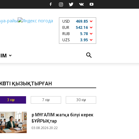
USD
469.85
EUR
542.16
RUB
5.78
UZS
3.95
ЛІМ
КӨПТІ ҚЫЗЫҚТЫРҒАН
3 күн
7 күн
30 күн
Әр МҰҒАЛІМ жатқа білуі керек
БҰЙРЫҚтар
03.08.2026 20:22