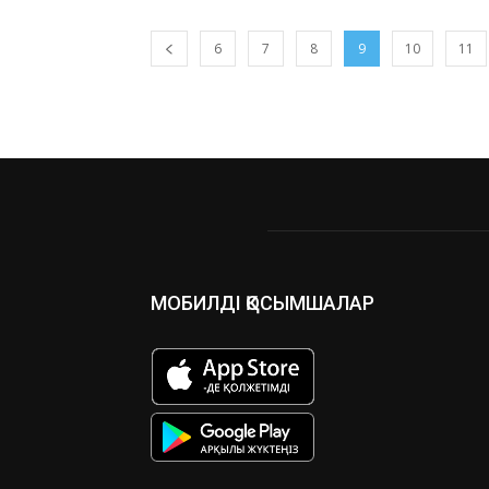
6
7
8
9
10
11
МОБИЛДІ ҚОСЫМШАЛАР