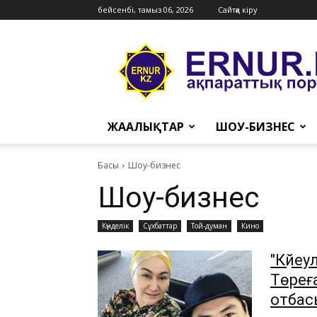
бейсенбі, тамыз 06, 2026
Сайтқа кіру
Ernur
Press
ЖАҢАЛЫҚТАР
ШОУ-БИЗНЕС
Басы
Шоу-бизнес
Шоу-бизнес
Күнделік
Сұхбаттар
Той-думан
Кино
"Күйеу
Төреғ
отбас