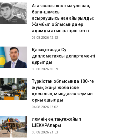
Ата-анасы жалғыз ұлынан,
бала-шағасы
асыраушысынан айырылды:
Жамбыл облысында ер
адамды атып өлтіріп кетті
03.08.2026 12:53
Қазақстанда Су
дипломатиясы департаменті
құрылды
03.08.2026 18:59
Түркістан облысында 100-ге
жуық жаңа жоба іске
қосылып, мыңдаған жұмыс
орны ашылды
04.08.2026 13:02
​Әлемнің ең таңғажайып
ШЕКАРАлары
03.08.2026 21:53