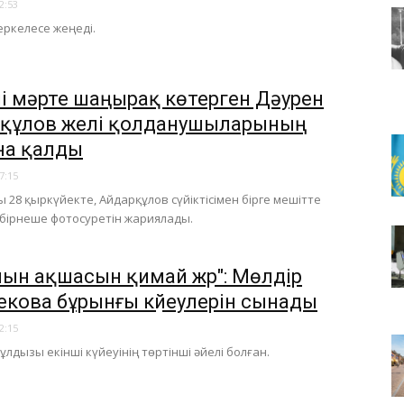
2:53
 еркелесе жеңеді.
і мәрте шаңырақ көтерген Дәурен
құлов желі қолданушыларының
а қалды
7:15
ы 28 қыркүйекте, Айдарқұлов сүйіктісімен бірге мешітте
н бірнеше фотосуретін жариялады.
тиын ақшасын қимай жүр": Мөлдір
екова бұрынғы күйеулерін сынады
2:15
ұлдызы екінші күйеуінің төртінші әйелі болған.