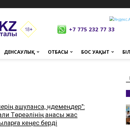
+7 775 232 77 33
ДЕНСАУЛЫҚ
ОТБАСЫ
БОС УАҚЫТ
БІ
лерің ашуланса, үндемеңдер":
али Төреәлінің анасы жас
ыларға кеңес берді