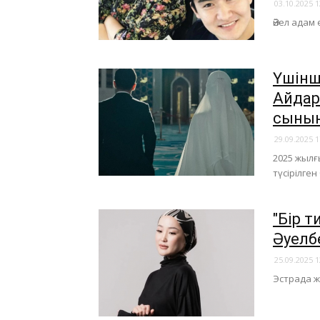
03.10.2025 1
Әйел адам
Үшінш
Айдар
сынын
29.09.2025 1
2025 жылғ
түсірілге
"Бір 
Әуелб
25.09.2025 1
Эстрада ж