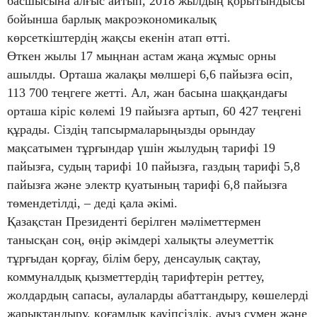
басшысына алғыс айтып, 2018 жылдың қорытындысы
бойынша барлық макроэкономикалық
көрсеткіштердің жақсы екенін атап өтті.
Өткен жылы 17 мыңнан астам жаңа жұмыс орны
ашылды. Орташа жалақы мөлшері 6,6 пайызға өсіп,
113 700 теңгеге жетті. Ал, жан басына шаққандағы
орташа кіріс көлемі 19 пайызға артып, 60 427 теңгені
құрады. Сіздің тапсырмаларыңызды орындау
мақсатымен тұрғындар үшін жылудың тарифі 19
пайызға, судың тарифі 10 пайызға, газдың тарифі 5,8
пайызға және электр қуатының тарифі 6,8 пайызға
төмендетілді, – деді қала әкімі.
Қазақстан Президенті берілген мәліметтермен
танысқан соң, өңір әкімдері халықты әлеуметтік
тұрғыдан қорғау, білім беру, денсаулық сақтау,
коммуналдық қызметтердің тарифтерін реттеу,
жолдардың сапасы, аулаларды абаттандыру, көшелерді
жарықтандыру, қоғамдық қауіпсіздік, ауыз сумен және