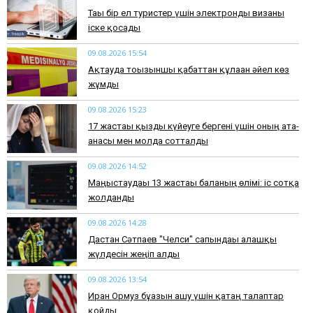
Тағы бір ел туристер үшін электронды визаны
іске қосады
09.08.2026 15:54
Ақтауда тоғызыншы қабаттан құлаған әйел көз
жұмды
09.08.2026 15:23
17 жастағы қызды күйеуге бергені үшін оның ата-
анасы мен молда сотталды
09.08.2026 14:52
Маңғыстаудағы 13 жастағы баланың өлімі: іс сотқа
жолданды
09.08.2026 14:28
Дастан Сәтпаев "Челси" сапындағы алғашқы
жүлдесін жеңіп алды
09.08.2026 13:54
Иран Ормуз бұғазын ашу үшін қатаң талаптар
қойды