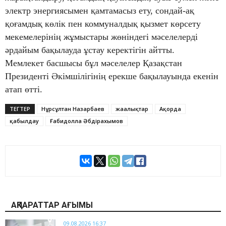
электр энергиясымен қамтамасыз ету, сондай-ақ
қоғамдық көлік пен коммуналдық қызмет көрсету
мекемелерінің жұмыстары жөніндегі мәселелерді
әрдайым бақылауда ұстау керектігін айтты.
Мемлекет басшысы бұл мәселелер Қазақстан
Президенті Әкімшілігінің ерекше бақылауында екенін
атап өтті.
ТЕГТЕР
Нұрсұлтан Назарбаев
жаңалықтар
Ақорда
қабылдау
Ғабидолла Әбдірахымов
АҚПАРАТТАР АҒЫМЫ
09.08.2026 16:37