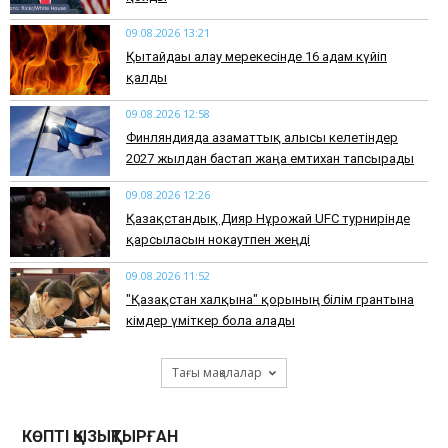
09.08.2026 13:21
Қытайдағы алау мерекесінде 16 адам күйіп
қалды
09.08.2026 12:58
Финляндияда азаматтық алғысы келетіндер
2027 жылдан бастап жаңа емтихан тапсырады
09.08.2026 12:26
Қазақстандық Дияр Нұрғожай UFC турнирінде
қарсыласын нокаутпен жеңді
09.08.2026 11:52
"Қазақстан халқына" қорының білім грантына
кімдер үміткер бола алады
Тағы мақалалар
КӨПТІ ҚЫЗЫҚТЫРҒАН