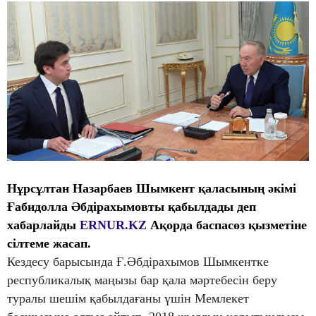
Нұрсұлтан Назарбаев Шымкент қаласының әкімі
Ғабидолла Әбдірахымовты қабылдады
деп
хабарлайды
ERNUR.KZ
Ақорда баспасөз қызметіне
сілтеме жасап.
Кездесу барысында Ғ.Әбдірахымов Шымкентке
республикалық маңызы бар қала мәртебесін беру
туралы шешім қабылдағаны үшін Мемлекет