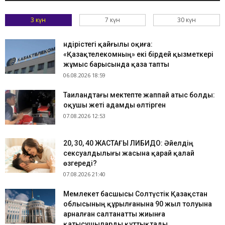
3 күн
7 күн
30 күн
Өндірістегі қайғылы оқиға:
«Қазақтелекомның» екі бірдей қызметкері
жұмыс барысында қаза тапты
06.08.2026 18:59
Таиландтағы мектепте жаппай атыс болды:
оқушы жеті адамды өлтірген
07.08.2026 12:53
​20, 30, 40 ЖАСТАҒЫ ЛИБИДО: Әйелдің
сексуалдылығы жасына қарай қалай
өзгереді?
07.08.2026 21:40
Мемлекет басшысы Солтүстік Қазақстан
облысының құрылғанына 90 жыл толуына
арналған салтанатты жиынға
қатысушыларды құттықтады