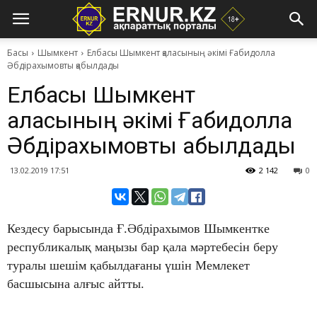
Басы
Шымкент
Елбасы Шымкент қаласының әкімі Ғабидолла
Әбдірахымовты қабылдады
Елбасы Шымкент
қаласының әкімі Ғабидолла
Әбдірахымовты қабылдады
13.02.2019 17:51
2 142
0
Кездесу барысында Ғ.Әбдірахымов Шымкентке
республикалық маңызы бар қала мәртебесін беру
туралы шешім қабылдағаны үшін Мемлекет
басшысына алғыс айтты.