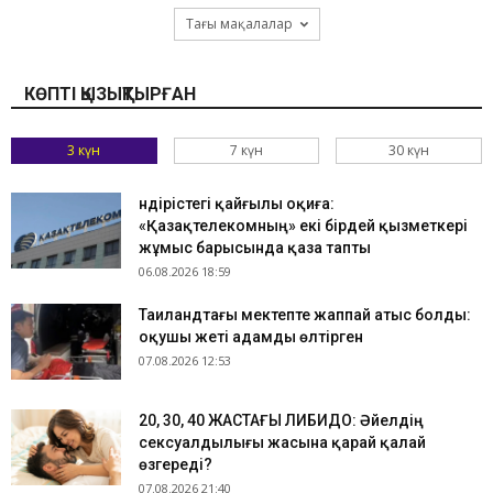
Тағы мақалалар
КӨПТІ ҚЫЗЫҚТЫРҒАН
3 күн
7 күн
30 күн
Өндірістегі қайғылы оқиға:
«Қазақтелекомның» екі бірдей қызметкері
жұмыс барысында қаза тапты
06.08.2026 18:59
Таиландтағы мектепте жаппай атыс болды:
оқушы жеті адамды өлтірген
07.08.2026 12:53
​20, 30, 40 ЖАСТАҒЫ ЛИБИДО: Әйелдің
сексуалдылығы жасына қарай қалай
өзгереді?
07.08.2026 21:40