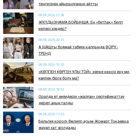
теңгесінен айырылғанын айтты
08.08.2026 21:58
ЖҰЛДЫЗНАМА БОЙЫНША: Ең «бетпақ» белгі
иелері кімдер?
08.08.2026 20:31
АҚ ШАШты боямай табиғи қалпында ӨСІРУ -
ТРЕНД
08.08.2026 19:53
​«КӨППЕН КӨРГЕН ҰЛЫ ТОЙ»: көпке көзсіз еру ме,
көппен бірге болу ма?
08.08.2026 18:32
Оралда ет өнімдерін «жалған» сертификаттау
дерегі анықталды
08.08.2026 17:25
Бельгия королі Филипп Қасым-Жомарт Тоқаевқа
жауап хат жолдады