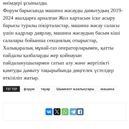
өнімдері ұсынылды.
Форум барысында машина жасауды дамытудың 2019-
2024 жылдарға арналған Жол картасын іске асыру
барысы туралы пікірталастар, машина жасау саласы
үшін кадрлар даярлау, машина жасаудың басым кіші
салалары бойынша секциялық отырыстар,
Халықаралық мұнай-газ операторларымен, қатты
пайдалы қазбаларды жер қойнауын
пайдаланушылармен сатып алу және жергілікті
қамтуды дамыту тақырыбында дөңгелек үстелдер
өткізіліп жатыр.
ТЕГТЕР
форум
тауар
Шымкент жаңалықтары
машина