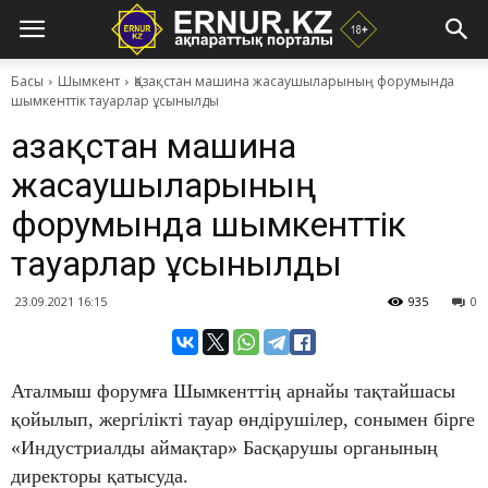
Басы
Шымкент
Қазақстан машина жасаушыларының форумында
шымкенттік тауарлар ұсынылды
Қазақстан машина
жасаушыларының
форумында шымкенттік
тауарлар ұсынылды
23.09.2021 16:15
935
0
Аталмыш форумға Шымкенттің арнайы тақтайшасы
қойылып, жергілікті тауар өндірушілер, сонымен бірге
«Индустриалды аймақтар» Басқарушы органының
директоры қатысуда.