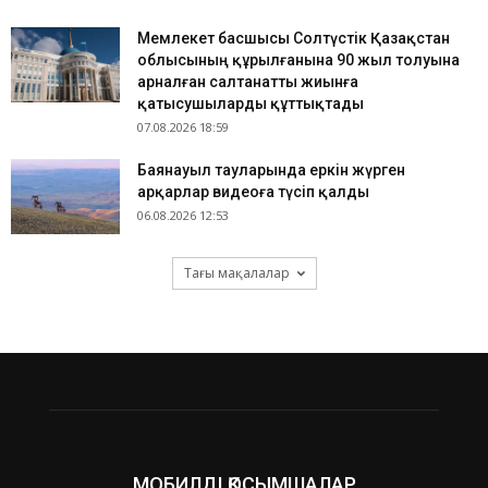
Мемлекет басшысы Солтүстік Қазақстан
облысының құрылғанына 90 жыл толуына
арналған салтанатты жиынға
қатысушыларды құттықтады
07.08.2026 18:59
Баянауыл тауларында еркін жүрген
арқарлар видеоға түсіп қалды
06.08.2026 12:53
Тағы мақалалар
МОБИЛДІ ҚОСЫМШАЛАР