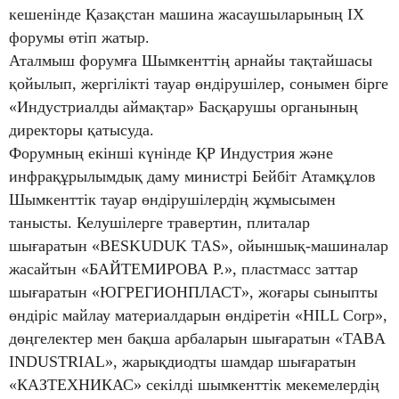
кешенінде Қазақстан машина жасаушыларының ІХ
форумы өтіп жатыр.
Аталмыш форумға Шымкенттің арнайы тақтайшасы
қойылып, жергілікті тауар өндірушілер, сонымен бірге
«Индустриалды аймақтар» Басқарушы органының
директоры қатысуда.
Форумның екінші күнінде ҚР Индустрия және
инфрақұрылымдық даму министрі Бейбіт Атамқұлов
Шымкенттік тауар өндірушілердің жұмысымен
танысты. Келушілерге травертин, плиталар
шығаратын «BESKUDUK TAS», ойыншық-машиналар
жасайтын «БАЙТЕМИРОВА Р.», пластмасс заттар
шығаратын «ЮГРЕГИОНПЛАСТ», жоғары сыныпты
өндіріс майлау материалдарын өндіретін «HILL Corp»,
дөңгелектер мен бақша арбаларын шығаратын «TABA
INDUSTRIAL», жарықдиодты шамдар шығаратын
«КАЗТЕХНИКАС» секілді шымкенттік мекемелердің