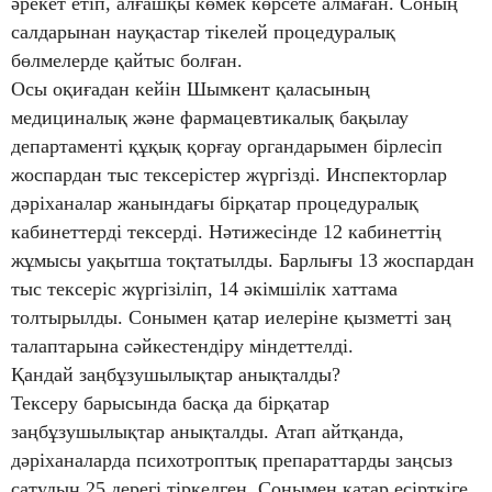
әрекет етіп, алғашқы көмек көрсете алмаған. Соның
салдарынан науқастар тікелей процедуралық
бөлмелерде қайтыс болған.
Осы оқиғадан кейін Шымкент қаласының
медициналық және фармацевтикалық бақылау
департаменті құқық қорғау органдарымен бірлесіп
жоспардан тыс тексерістер жүргізді. Инспекторлар
дәріханалар жанындағы бірқатар процедуралық
кабинеттерді тексерді. Нәтижесінде 12 кабинеттің
жұмысы уақытша тоқтатылды. Барлығы 13 жоспардан
тыс тексеріс жүргізіліп, 14 әкімшілік хаттама
толтырылды. Сонымен қатар иелеріне қызметті заң
талаптарына сәйкестендіру міндеттелді.
Қандай заңбұзушылықтар анықталды?
Тексеру барысында басқа да бірқатар
заңбұзушылықтар анықталды. Атап айтқанда,
дәріханаларда психотроптық препараттарды заңсыз
сатудың 25 дерегі тіркелген. Сонымен қатар есірткіге