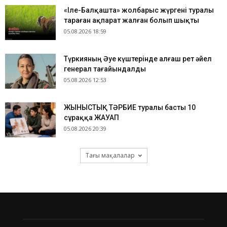
«Іле-Балқашта» жолбарыс жүргені туралы
тараған ақпарат жалған болып шықты
05.08.2026 18:59
Түркияның Әуе күштерінде алғаш рет әйел
генерал тағайындалды
05.08.2026 12:53
ЖЫНЫСТЫҚ ТӘРБИЕ туралы басты 10
сұраққа ЖАУАП
05.08.2026 20:39
Тағы мақалалар