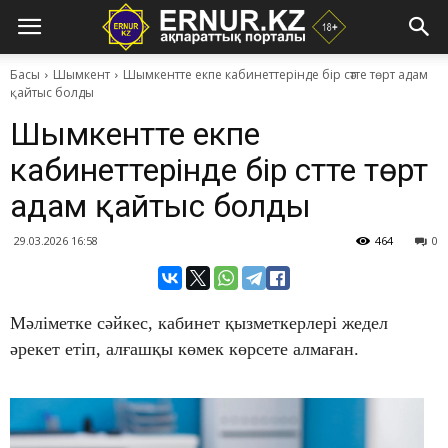
Басы
Шымкент
Шымкентте екпе кабинеттерінде бір сәтте төрт адам
қайтыс болды
Шымкентте екпе
кабинеттерінде бір сәтте төрт
адам қайтыс болды
29.03.2026 16:58
464
0
Мәліметке сәйкес, кабинет қызметкерлері жедел
әрекет етіп, алғашқы көмек көрсете алмаған.