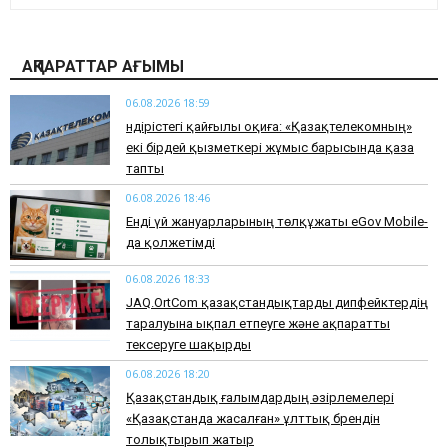
АҚПАРАТТАР АҒЫМЫ
06.08.2026 18:59
Өндірістегі қайғылы оқиға: «Қазақтелекомның»
екі бірдей қызметкері жұмыс барысында қаза
тапты
06.08.2026 18:46
Енді үй жануарларының төлқұжаты eGov Mobile-
да қолжетімді
06.08.2026 18:33
JAQ.OrtCom қазақстандықтарды дипфейктердің
таралуына ықпал етпеуге және ақпаратты
тексеруге шақырды
06.08.2026 18:20
Қазақстандық ғалымдардың әзірлемелері
«Қазақстанда жасалған» ұлттық брендін
толықтырып жатыр