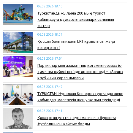
06.08.2026 18:15
Түркістанда жылына 200 мың турист
қабылдауға қауқарлы аквапарк салынып
жатыр
06.08.2026 18:07
Қосшы бағытындағы LRT құрылысы жаңа
кезеңге өтті
06.08.2026 17:54
Партиялар мен азаматтық қоғамның өзара іс-
қимылы жүйелі негізде артып келеді – «Sarap»
клубының сарапшылары
06.08.2026 17:47
ТҮРКІСТАН: Нұралхан Көшеров тұрғынды жеке
қабылдап, мәселесін шешу жолын түсіндірді
06.08.2026 17:41
Қазақстан ұлттық құрамасының бұрынғы
футболшысы қайтыс болды