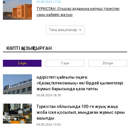
06.08.2026 17:32
ТҮРКІСТАН: Отырар ауданына келуші туристер
саны көбейіп жатыр
Тағы мақалалар
КӨПТІ ҚЫЗЫҚТЫРҒАН
3 күн
7 күн
30 күн
Өндірістегі қайғылы оқиға:
«Қазақтелекомның» екі бірдей қызметкері
жұмыс барысында қаза тапты
06.08.2026 18:59
Түркістан облысында 100-ге жуық жаңа
жоба іске қосылып, мыңдаған жұмыс орны
ашылды
04.08.2026 13:02