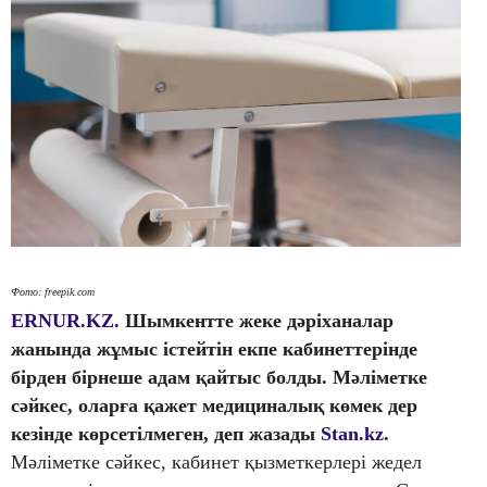
Фото: freepik.com
ERNUR.KZ.
Шымкентте жеке дәріханалар
жанында жұмыс істейтін екпе кабинеттерінде
бірден бірнеше адам қайтыс болды. Мәліметке
сәйкес, оларға қажет медициналық көмек дер
кезінде көрсетілмеген, деп жазады
Stan.kz
.
Мәліметке сәйкес, кабинет қызметкерлері жедел