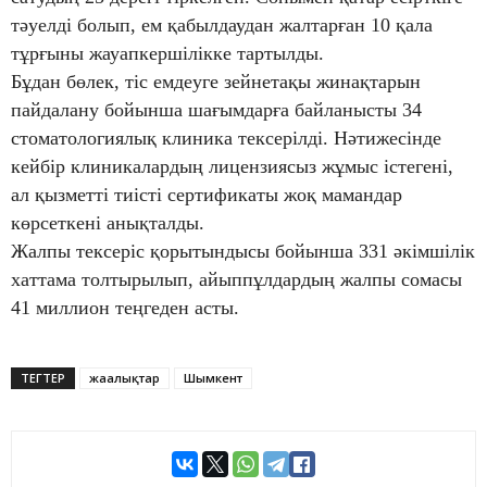
тәуелді болып, ем қабылдаудан жалтарған 10 қала
тұрғыны жауапкершілікке тартылды.
Бұдан бөлек, тіс емдеуге зейнетақы жинақтарын
пайдалану бойынша шағымдарға байланысты 34
стоматологиялық клиника тексерілді. Нәтижесінде
кейбір клиникалардың лицензиясыз жұмыс істегені,
ал қызметті тиісті сертификаты жоқ мамандар
көрсеткені анықталды.
Жалпы тексеріс қорытындысы бойынша 331 әкімшілік
хаттама толтырылып, айыппұлдардың жалпы сомасы
41 миллион теңгеден асты.
ТЕГТЕР
жаңалықтар
Шымкент