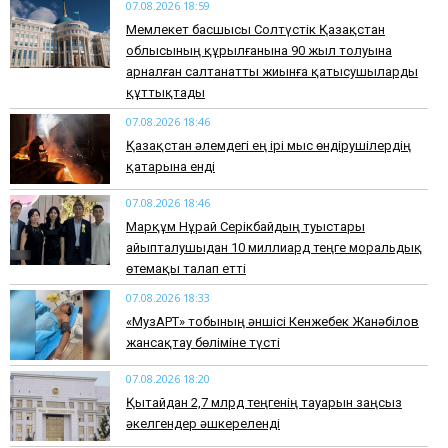
07.08.2026 18:59
Мемлекет басшысы Солтүстік Қазақстан
облысының құрылғанына 90 жыл толуына
арналған салтанатты жиынға қатысушыларды
құттықтады
07.08.2026 18:46
Қазақстан әлемдегі ең ірі мыс өндірушілердің
қатарына енді
07.08.2026 18:46
Марқұм Нұрай Серікбайдың туыстары
айыпталушыдан 10 миллиард теңге моральдық
өтемақы талап етті
07.08.2026 18:33
«МузАРТ» тобының әншісі Кенжебек Жанәбілов
жансақтау бөліміне түсті
07.08.2026 18:20
Қытайдан 2,7 млрд теңгенің тауарын заңсыз
әкелгендер әшкереленді