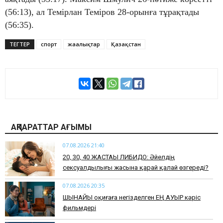
(56:13), ал Темірлан Теміров 28-орынға тұрақтады
(56:35).
ТЕГТЕР
спорт
жаңалықтар
Қазақстан
АҚПАРАТТАР АҒЫМЫ
07.08.2026 21:40
​20, 30, 40 ЖАСТАҒЫ ЛИБИДО: Әйелдің
сексуалдылығы жасына қарай қалай өзгереді?
07.08.2026 20:35
​ШЫНАЙЫ оқиғаға негізделген ЕҢ АУЫР кәріс
фильмдері