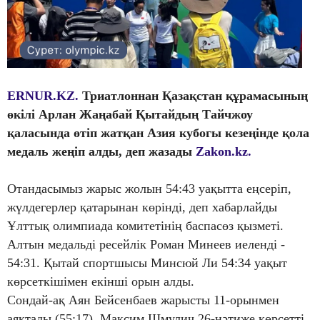
ERNUR.KZ.
Триатлоннан Қазақстан құрамасының
өкілі Арлан Жаңабай Қытайдың Тайчжоу
қаласында өтіп жатқан Азия кубогы кезеңінде қола
медаль жеңіп алды, деп жазады
Zakon.kz.
Отандасымыз жарыс жолын 54:43 уақытта еңсеріп,
жүлдегерлер қатарынан көрінді, деп хабарлайды
Ұлттық олимпиада комитетінің баспасөз қызметі.
Алтын медальді ресейлік Роман Минеев иеленді -
54:31. Қытай спортшысы Минсюй Ли 54:34 уақыт
көрсеткішімен екінші орын алды.
Сондай-ақ Аян Бейсенбаев жарысты 11-орынмен
аяқтады (55:17). Максим Шмулич 26-нәтиже көрсетті