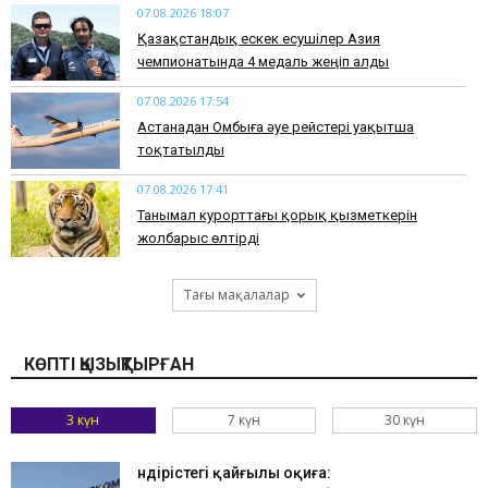
07.08.2026 18:07
Қазақстандық ескек есушілер Азия
чемпионатында 4 медаль жеңіп алды
07.08.2026 17:54
Астанадан Омбыға әуе рейстері уақытша
тоқтатылды
07.08.2026 17:41
​Танымал курорттағы қорық қызметкерін
жолбарыс өлтірді
Тағы мақалалар
КӨПТІ ҚЫЗЫҚТЫРҒАН
3 күн
7 күн
30 күн
Өндірістегі қайғылы оқиға: