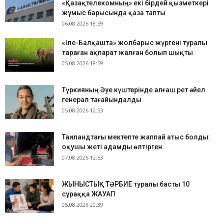
«Қазақтелекомның» екі бірдей қызметкері
жұмыс барысында қаза тапты
06.08.2026 18:59
«Іле-Балқашта» жолбарыс жүргені туралы
тараған ақпарат жалған болып шықты
05.08.2026 18:59
Түркияның Әуе күштерінде алғаш рет әйел
генерал тағайындалды
05.08.2026 12:53
Таиландтағы мектепте жаппай атыс болды:
оқушы жеті адамды өлтірген
07.08.2026 12:53
ЖЫНЫСТЫҚ ТӘРБИЕ туралы басты 10
сұраққа ЖАУАП
05.08.2026 20:39