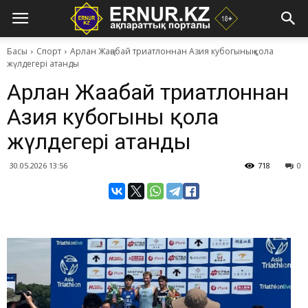
Басы
Спорт
Арлан Жаңабай триатлоннан Азия кубогының қола
жүлдегері атанды
Арлан Жаңабай триатлоннан
Азия кубогының қола
жүлдегері атанды
30.05.2026 13:56
718
0