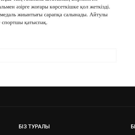
альмен әзірге жоғары көрсеткішке қол жеткізді.
3 медаль жиынтығы сарапқа салынады. Айтулы
00 спортшы қатыспақ.
БІЗ ТУРАЛЫ
Б