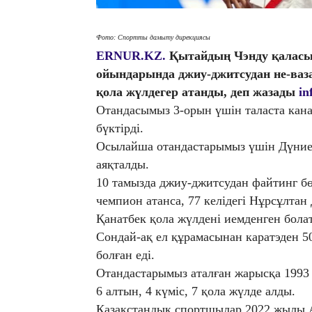
Фото: Спортты дамыту дирекциясы
ERNUR.KZ.
Қытайдың Чэнду қаласын
ойындарында джиу-джитсудан не-ваза
қола жүлдегер атанды, деп жазады
in
Отандасымыз 3-орын үшін таласта кан
бүктірді.
Осылайша отандастарымыз үшін Дүние
аяқталды.
10 тамызда джиу-джитсудан файтинг бө
чемпион атанса, 77 келідегі Нұрсұлтан
Қанатбек қола жүлдені иемденген бола
Сондай-ақ ел құрамасынан каратэден 5
болған еді.
Отандастарымыз аталған жарысқа 1993 ж
6 алтын, 4 күміс, 7 қола жүлде алды.
Қазақстандық спортшылар 2022 жылы