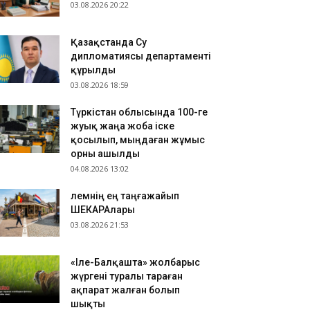
03.08.2026 20:22
.08.2026 16:36
тамызда мемлекеттік грант иегерлерінің тізімі
арияланады
Қазақстанда Су
дипломатиясы департаменті
.08.2026 16:23
құрылды
андық Бишімбаевтың анасы бұрынғы келінін
03.08.2026 18:59
тқа беріп, 25 миллион талап етті
.08.2026 16:10
Түркістан облысында 100-ге
жуық жаңа жоба іске
матыда «балаларды пышақтаймын» деп қорқытқан
қосылып, мыңдаған жұмыс
р адам ұсталды
орны ашылды
04.08.2026 13:02
​Әлемнің ең таңғажайып
ШЕКАРАлары
03.08.2026 21:53
«Іле-Балқашта» жолбарыс
жүргені туралы тараған
ақпарат жалған болып
шықты