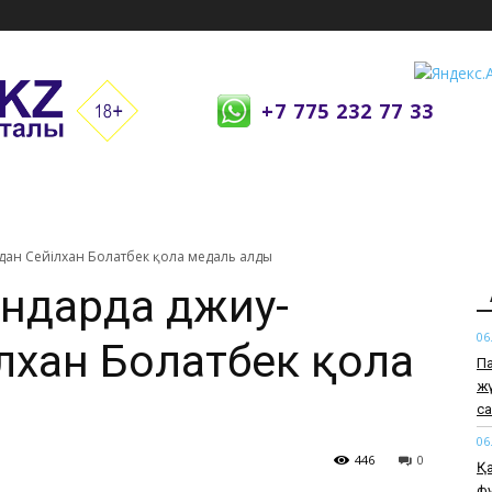
+7 775 232 77 33
удан Сейілхан Болатбек қола медаль алды
йындарда джиу-
06
лхан Болатбек қола
Па
жү
с
06
446
0
Қа
ф