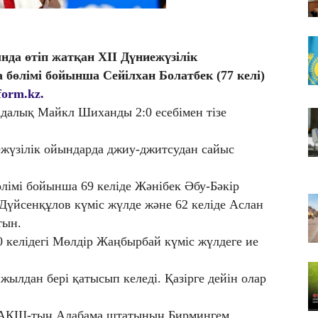
06
7 
ж
да өтіп жатқан XII Дүниежүзілік
06
 бөлімі бойынша Сейілхан Болатбек (77 келі)
Қу
form.kz.
со
адалық Майкл Шиханды 2:0 есебімен тізе
06
Ал
е
жүзілік ойындарда джиу-джитсудан сайыс
лімі бойынша 69 келіде Жәнібек Әбу-Бәкір
 Дүйсенқұлов күміс жүлде және 62 келіде Аслан
тын.
0 келідегі Мөлдір Жаңбырбай күміс жүлдеге ие
ылдан бері қатысып келеді. Қазірге дейін олар
 АҚШ-тың Алабама штатының Бирмингем