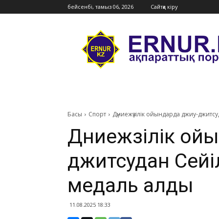
бейсенбі, тамыз 06, 2026
Сайтқа кіру
Ernur
Press
Басы
Спорт
​Дүниежүзілік ойындарда джиу-джитс
​Дүниежүзілік о
джитсудан Сейі
медаль алды
11.08.2025 18:33