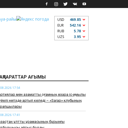
USD
469.85
EUR
542.16
RUB
5.78
UZS
3.95
АҚПАРАТТАР АҒЫМЫ
.08.2026 17:54
ртиялар мен азаматтық қоғамның өзара іс-қимылы
йелі негізде артып келеді – «Sarap» клубының
арапшылары
.08.2026 17:41
зақстан ұлттық құрамасының бұрынғы
утболшысы қайтыс болды