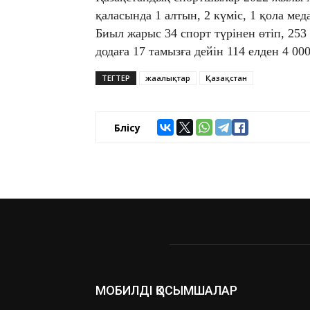
қаласында 1 алтын, 2 күміс, 1 қола мед
Биыл жарыс 34 спорт түрінен өтіп, 25
додаға 17 тамызға дейін 114 елден 4 0
ТЕГТЕР
жаңалықтар
Қазақстан
Бөлісу
МОБИЛДІ ҚОСЫМШАЛАР