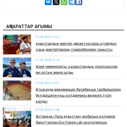
АҚПАРАТТАР АҒЫМЫ
07.08.2026 12:27
Қазақстандық мектеп директорлары Қытайдың
озық мектептерінің тәжірибесімен танысты
07.08.2026 12:14
Азия чемпионаты: қазақстандық спортшылар
екі алтын жеңіп алды
07.08.2026 12:01
Атырауда жекеменшік балабақша тәрбиешісінің
бүлдіршінге күш қолданғаны видеоға түсіп
қалды
07.08.2026 11:48
Астанада «Таза Қазақстан» жобасын қолдауға
бағытталған Eco Future Lab экологиялық