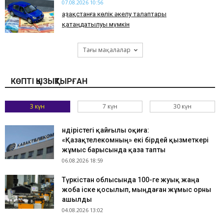
07.08.2026 10:56
Қазақстанға көлік әкелу талаптары
қатаңдатылуы мүмкін
Тағы мақалалар
КӨПТІ ҚЫЗЫҚТЫРҒАН
3 күн
7 күн
30 күн
Өндірістегі қайғылы оқиға:
«Қазақтелекомның» екі бірдей қызметкері
жұмыс барысында қаза тапты
06.08.2026 18:59
Түркістан облысында 100-ге жуық жаңа
жоба іске қосылып, мыңдаған жұмыс орны
ашылды
04.08.2026 13:02