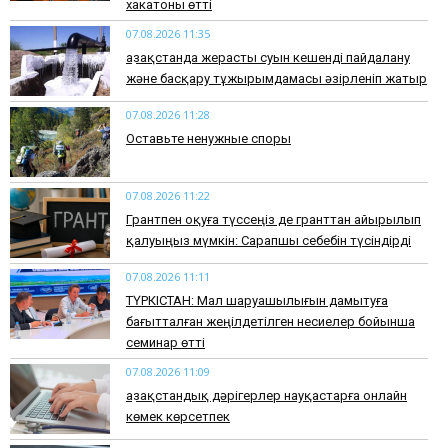
хакатоны өтті
07.08.2026 11:35
Қазақстанда жерасты суын кешенді пайдалану
және басқару тұжырымдамасы әзірленіп жатыр
07.08.2026 11:28
Оставьте ненужные споры
07.08.2026 11:22
Грантпен оқуға түссеңіз де гранттан айырылып
қалуыңыз мүмкін: Сарапшы себебін түсіндірді
07.08.2026 11:11
ТҮРКІСТАН: Мал шаруашылығын дамытуға
бағытталған жеңілдетілген несиелер бойынша
семинар өтті
07.08.2026 11:09
Қазақстандық дәрігерлер науқастарға онлайн
көмек көрсетпек