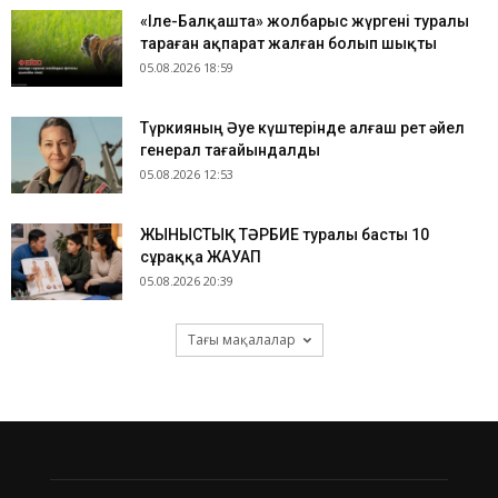
«Іле-Балқашта» жолбарыс жүргені туралы
тараған ақпарат жалған болып шықты
05.08.2026 18:59
Түркияның Әуе күштерінде алғаш рет әйел
генерал тағайындалды
05.08.2026 12:53
ЖЫНЫСТЫҚ ТӘРБИЕ туралы басты 10
сұраққа ЖАУАП
05.08.2026 20:39
Тағы мақалалар