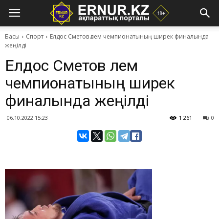
Басы
Спорт
Елдос Сметов әлем чемпионатының ширек финалында
жеңілді
Елдос Сметов әлем
чемпионатының ширек
финалында жеңілді
06.10.2022 15:23
1 261
0