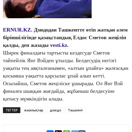
ERNUR.KZ.
Дзюдодан Ташкентте өтіп жатқан әлем
біріншілігінде қазақстандық Елдос Сметов жеңіліп
қалды, деп жазады
vesti.kz.
Ширек финалдағы тартысты кездесуде Сметов
тайпейлік Янг Вэйден ұтылды. Белдесудің негізгі
уақыты тең аяқталғанымен, «алтын ұпайға» жалғасқан
қосымша уақытта қарсылас ұпай алып кетті.
Осылайша, Сметов жеңіліске ұшырады. Ол Янг Вэй
финалға шыққан жағдайда, жұбаныш белдесуіне
қатысу мүмкіндігін алады.
ТЕГТЕР
жаңалықтар
дзюдо
Ташкент