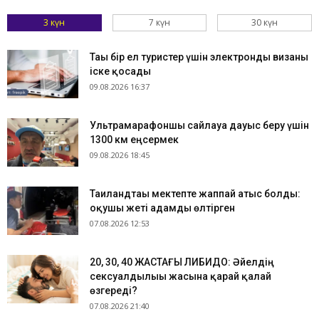
3 күн
7 күн
30 күн
Тағы бір ел туристер үшін электронды визаны
іске қосады
09.08.2026 16:37
Ультрамарафоншы сайлауға дауыс беру үшін
1300 км еңсермек
09.08.2026 18:45
Таиландтағы мектепте жаппай атыс болды:
оқушы жеті адамды өлтірген
07.08.2026 12:53
​20, 30, 40 ЖАСТАҒЫ ЛИБИДО: Әйелдің
сексуалдылығы жасына қарай қалай
өзгереді?
07.08.2026 21:40