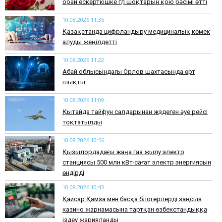
орай ескерткішке гүл шоқтарын қою рәсімі өтті
10.08.2026 11:35
Қазақстанда цифрландыру медициналық көмек
алуды жеңілдетті
10.08.2026 11:22
Абай облысындағы Орлов шахтасында өрт
шықты
10.08.2026 11:09
Қытайда тайфун салдарынан жүздеген әуе рейсі
тоқтатылды
10.08.2026 10:56
Қызылордадағы жаңа газ жылу электр
станциясы 500 млн кВт·сағат электр энергиясын
өндірді
10.08.2026 10:43
Қайсар Қамза мен басқа блогерлерді заңсыз
казино жарнамасына тартқан өзбекстандыққа
іздеу жарияланды