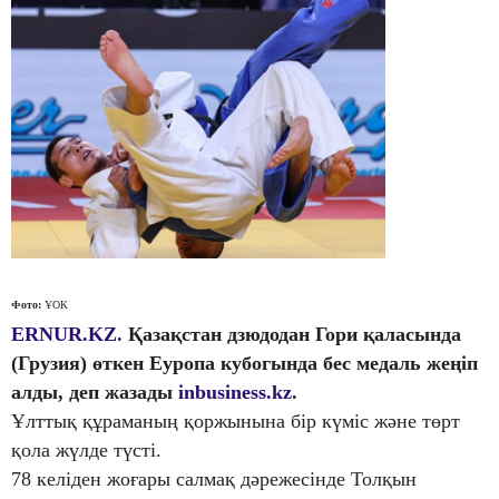
Фото:
ҰОК
ERNUR.KZ.
Қазақстан дзюдодан Гори қаласында
(Грузия) өткен Еуропа кубогында бес медаль жеңіп
алды, деп жазады
inbusiness.kz
.
Ұлттық құраманың қоржынына бір күміс және төрт
қола жүлде түсті.
78 келіден жоғары салмақ дәрежесінде Толқын