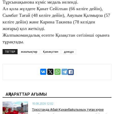
Тұрсынақынова күміс медаль иеленді.
Ал қола жүлдеге Қанат Сейілхан (66 келіге дейін),
Сымбат Тағай (48 келіге дейін), Аяулым Қалмырза (57
келіге дейін) және Карина Такиева (78 келіден
жоғары) қол жеткізді.
Жалпыкомандалық есепте Қазақстан сегізінші орынға
тұрақтады.
ТЕГТЕР
жаңалықтар
Қазақстан
дзюдо
АҚПАРАТТАР АҒЫМЫ
10.08.2026 12:02
Түркістанда Абай Құнанбайұлының туған күніне