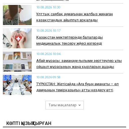
10.08.2026 10:30
Ұлттық саябақ аумағынан жалбыз жинаған
қазақстандық айыппұл арқалады
10.08.2026 10:17
Қазақстан мектептерінде балаларды
медициналық тексеру жүйесі өзгереді
10.08.2026 10:04
Абай мұрасы: заманауи ғылыми зерттеулер ұлы
ойшыл мұрасының жаңа қырларын ашады
10.08.2026 09:58
ТҮРКІСТАН: Жетісайда «Аға буын аманаты – ел
дамуының темірқазығы» атты кездесу өтті
Тағы мақалалар
КӨПТІ ҚЫЗЫҚТЫРҒАН