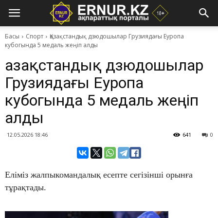
Басы
Спорт
Қазақстандық дзюдошылар Грузиядағы Еуропа
кубогында 5 медаль жеңіп алды
Қазақстандық дзюдошылар
Грузиядағы Еуропа
кубогында 5 медаль жеңіп
алды
12.05.2026 18:46
641
0
Еліміз жалпыкомандалық есепте сегізінші орынға
тұрақтады.