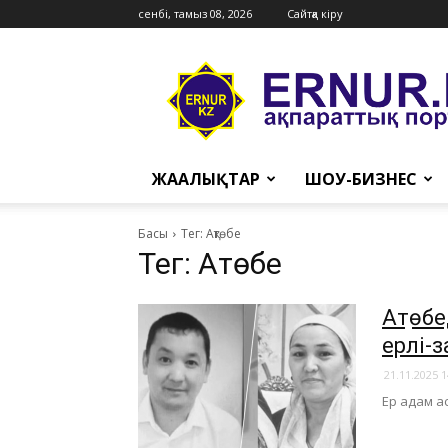
сенбі, тамыз 08, 2026
Сайтқа кіру
Ernur
Press
ЖАҢАЛЫҚТАР
ШОУ-БИЗНЕС
Басы
Тег: Ақтөбе
Тег: Ақтөбе
​Ақтөб
ерлі-
21.11.2025 1
Ер адам а