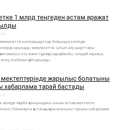
тке 1 млрд теңгеден астам қаражат
рылды
7:28
емлекеттік келісімшарттар бойынша кепілдік
елерді орындау, мемлекеттік сатып алу шарттары
амтамасыз ету және тұрақсыздық айыбы, сондай-ақ салық
 өтеу есебінен қайтарылды.
бе мектептерінде жарылыс болатыны
ы хабарлама тарай бастады
9:12
к желіде Ақтөбе қаласындағы оннан астам мектепте
олып, балаларға қастандық жасалатыны туралы хабарлама