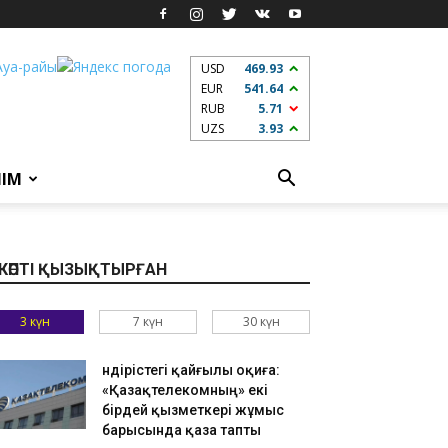
USD
469.93
EUR
541.64
RUB
5.71
UZS
3.93
ЛІМ
КӨПТІ ҚЫЗЫҚТЫРҒАН
3 күн
7 күн
30 күн
Өндірістегі қайғылы оқиға:
«Қазақтелекомның» екі
бірдей қызметкері жұмыс
барысында қаза тапты