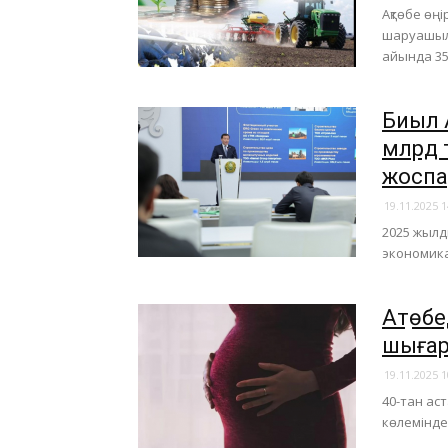
Ақтөбе өң
шаруашылы
айында 353
Биыл 
млрд 
жоспа
19.11.2025 1
2025 жыл
экономикал
Ақтөб
шығар
19.11.2025 1
40-тан аст
көлемінде