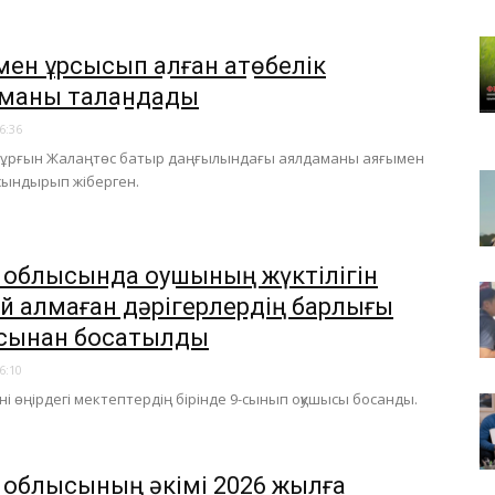
мен ұрсысып қалған ақтөбелік
маны талқандады
6:36
 тұрғын Жалаңтөс батыр даңғылындағы аялдаманы аяғымен
, сындырып жіберген.
е облысында оқушының жүктілігін
ай алмаған дәрігерлердің барлығы
сынан босатылды
6:10
үні өңірдегі мектептердің бірінде 9-сынып оқушысы босанды.
е облысының әкімі 2026 жылға