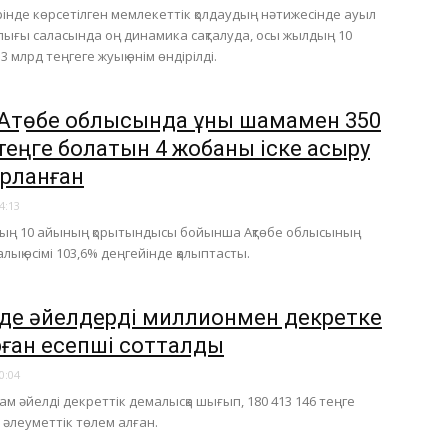
ірінде көрсетілген мемлекеттік қолдаудың нәтижесінде ауыл
ғы саласында оң динамика сақталуда, осы жылдың 10
 млрд теңгеге жуық өнім өндірілді.
Ақтөбе облысында құны шамамен 350
теңге болатын 4 жобаны іске асыру
рланған
4:13
дың 10 айының қорытындысы бойынша Ақтөбе облысының
ық өсімі 103,6% деңгейінде қалыптасты.
еде әйелдерді миллионмен декретке
ған есепші сотталды
0:04
ам әйелді декреттік демалысқа шығып, 180 413 146 теңге
 әлеуметтік төлем алған.