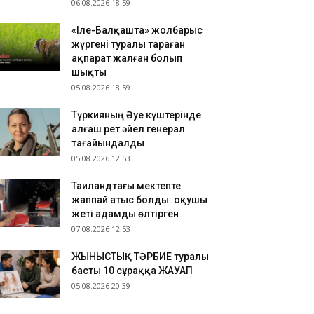
06.08.2026 18:59
«Іле-Балқашта» жолбарыс
жүргені туралы тараған
ақпарат жалған болып
шықты
05.08.2026 18:59
Түркияның Әуе күштерінде
алғаш рет әйел генерал
тағайындалды
05.08.2026 12:53
Таиландтағы мектепте
жаппай атыс болды: оқушы
жеті адамды өлтірген
07.08.2026 12:53
ЖЫНЫСТЫҚ ТӘРБИЕ туралы
басты 10 сұраққа ЖАУАП
05.08.2026 20:39