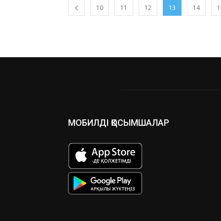
10
11
12
13
14
1
МОБИЛДІ ҚОСЫМШАЛАР