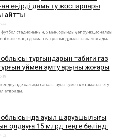
ған өңірді дамыту жоспарлары
ы айтты
5:44
 футбол стадионының, 5 мың орындық көпфункционалды
ені және жаңа драма театрының құрылысы жалғасады.
е облысы тұрғындарын табиғи газ
тұрғын үймен қамту қарқыны жоғары
5:18
ркендеуінде халықты сапалы ауыз сумен қамтамасыз ету
л атқарады.
е облысында ауыл шаруашылығы
н қолдауға 15 млрд теңге бөлінді
4:52