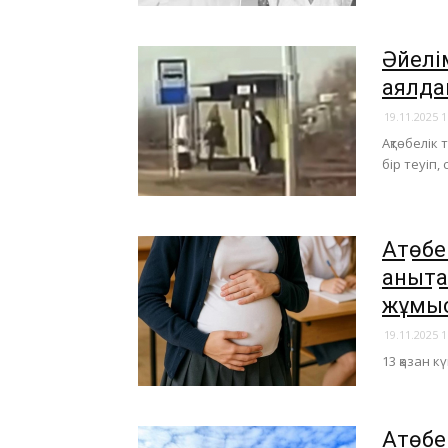
​Әйелі
аялда
19.11.2025 1
Ақтөбелік
бір теуіп
Ақтөб
анықт
жұмы
19.11.2025 1
13 қазан к
Ақтөб