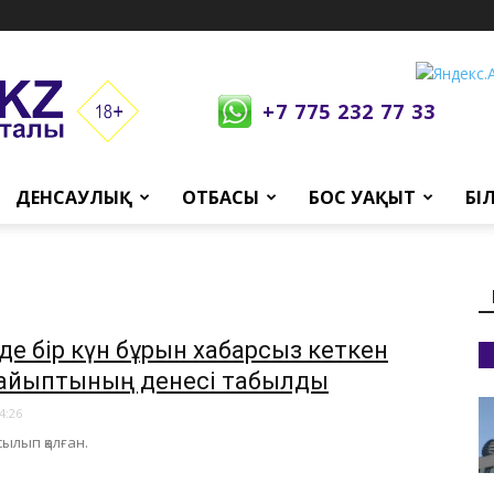
+7 775 232 77 33
ДЕНСАУЛЫҚ
ОТБАСЫ
БОС УАҚЫТ
БІ
еде бір күн бұрын хабарсыз кеткен
зайыптының денесі табылды
4:26
сылып қалған.