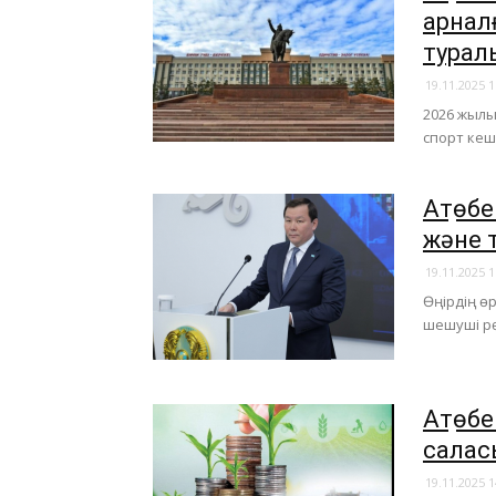
арнал
турал
19.11.2025 1
2026 жылы
спорт кеш
Ақтөб
және 
19.11.2025 1
Өңірдің ө
шешуші рө
Ақтөб
саласы
19.11.2025 1