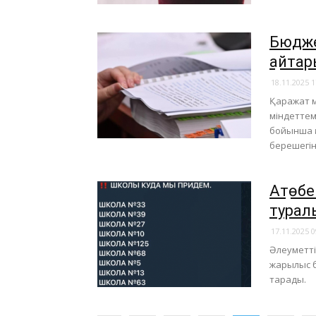
Бюдже
қайта
18.11.2025 1
Қаражат м
міндеттем
бойынша қ
берешегін
​Ақтө
турал
17.11.2025 0
Әлеуметті
жарылыс б
тарады.