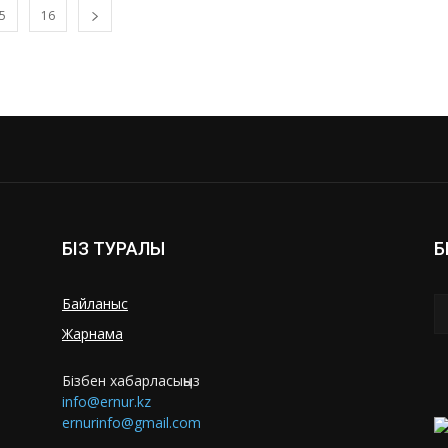
5
16
БІЗ ТУРАЛЫ
Б
Байланыс
Жарнама
Бізбен хабарласыңыз
info@ernur.kz
ernurinfo@gmail.com