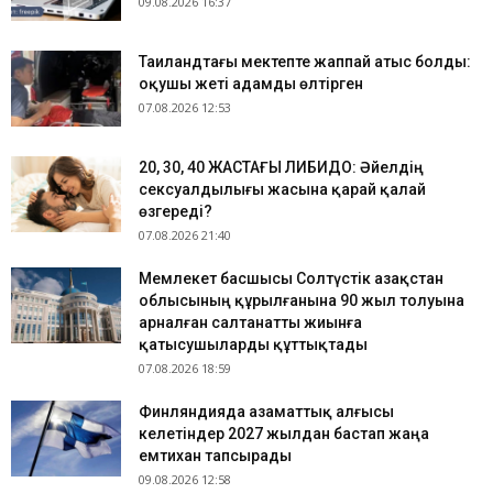
09.08.2026 16:37
Таиландтағы мектепте жаппай атыс болды:
оқушы жеті адамды өлтірген
07.08.2026 12:53
​20, 30, 40 ЖАСТАҒЫ ЛИБИДО: Әйелдің
сексуалдылығы жасына қарай қалай
өзгереді?
07.08.2026 21:40
Мемлекет басшысы Солтүстік Қазақстан
облысының құрылғанына 90 жыл толуына
арналған салтанатты жиынға
қатысушыларды құттықтады
07.08.2026 18:59
Финляндияда азаматтық алғысы
келетіндер 2027 жылдан бастап жаңа
емтихан тапсырады
09.08.2026 12:58