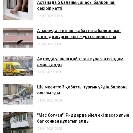
Астанада 5 баланың анасы балконнан
секіріп кетті
26.07.2024 11:35
Атырауда жетінші қабаттағы балконның
шетінде жүрген қыз жұртты шошытты
19.05.2023 11:40
Ақтауда үшінші қабаттан құлаған ер адам
аман қалды
14.03.2023 08:38
Шымкентте 3 қабатты тұрғын үйдің балконы
опырылды
01.02.2023 10:09
"Мас болған": Риддерде әйел екі жасар ұлын
балконнан құлатып алды
28.01.2023 08:58