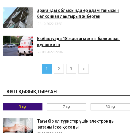
Қарағанды облысында ер адам танысын
балконнан лақтырып жіберген
04.10.2022 13:39
Екібастұзда 18 жастағы жігіт балконнан
құлап кетті
22.08.2022 09:04
1
2
3
КӨПТІ ҚЫЗЫҚТЫРҒАН
3 күн
7 күн
30 күн
Тағы бір ел туристер үшін электронды
визаны іске қосады