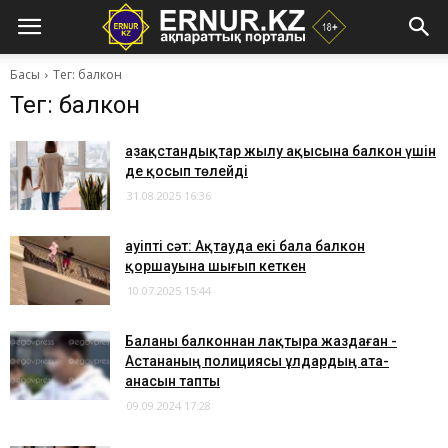
Басы
Тег: балкон
Тег: балкон
Қазақстандықтар жылу ақысына балкон үшін
де қосып төлейді
31.08.2025 16:36
Қауіпті сәт: Ақтауда екі бала балкон
қоршауына шығып кеткен
10.07.2025 15:44
Баланы балконнан лақтыра жаздаған -
Астананың полициясы ұлдардың ата-
анасын тапты
09.09.2024 17:28