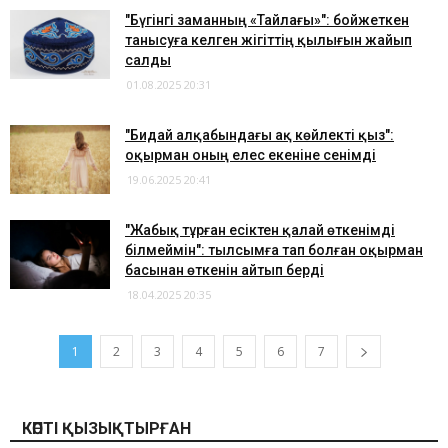
"Бүгінгі заманның «Тайлағы»": бойжеткен
танысуға келген жігіттің қылығын жайып
салды
01.08.2025 20:31
"Бидай алқабындағы ақ көйлекті қыз":
оқырман оның елес екеніне сенімді
19.06.2025 20:41
"Жабық тұрған есіктен қалай өткенімді
білмеймін": тылсымға тап болған оқырман
басынан өткенін айтып берді
18.04.2025 20:35
1
2
3
4
5
6
7
КӨПТІ ҚЫЗЫҚТЫРҒАН