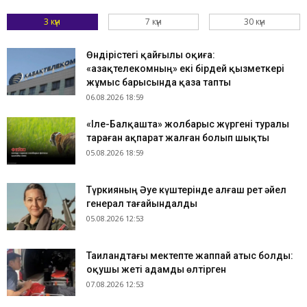
3 күн
7 күн
30 күн
Өндірістегі қайғылы оқиға:
«Қазақтелекомның» екі бірдей қызметкері
жұмыс барысында қаза тапты
06.08.2026 18:59
«Іле-Балқашта» жолбарыс жүргені туралы
тараған ақпарат жалған болып шықты
05.08.2026 18:59
Түркияның Әуе күштерінде алғаш рет әйел
генерал тағайындалды
05.08.2026 12:53
Таиландтағы мектепте жаппай атыс болды:
оқушы жеті адамды өлтірген
07.08.2026 12:53