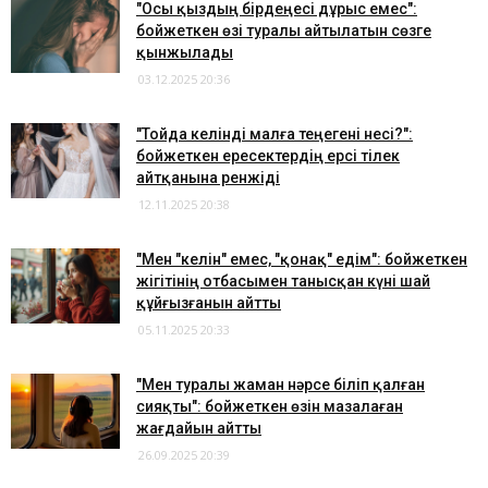
"Осы қыздың бірдеңесі дұрыс емес":
бойжеткен өзі туралы айтылатын сөзге
қынжылады
03.12.2025 20:36
"​Тойда келінді малға теңегені несі?":
бойжеткен ересектердің ерсі тілек
айтқанына ренжіді
12.11.2025 20:38
"Мен "келін" емес, "қонақ" едім": бойжеткен
жігітінің отбасымен танысқан күні шай
құйғызғанын айтты
05.11.2025 20:33
"Мен туралы жаман нәрсе біліп қалған
сияқты": бойжеткен өзін мазалаған
жағдайын айтты
26.09.2025 20:39