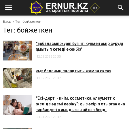
Басы
Тег: бойжеткен
Тег: бойжеткен
"Қарбаласып жүріп бүгінгі күнмен өмір сүруді
ұмытып кетеді екенбіз"
12.02.2026 20:35
«Қыз баланың салақтығы жаман екен»
11.02.2026 20:37
​"Есі-дерті - киім, косметика, әлеуметтік
желіде әдемі көріну": қыз өсіріп отырған ана
тәрбиедегі қиындығын айтып берді
23.01.2026 20:37