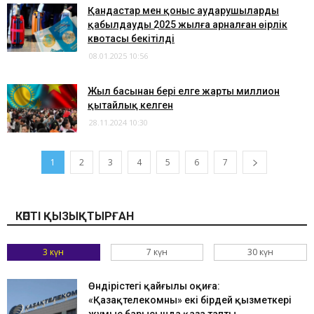
​Қандастар мен қоныс аударушыларды
қабылдаудың 2025 жылға арналған өңірлік
квотасы бекітілді
08.01.2025 10:56
Жыл басынан бері елге жарты миллион
қытайлық келген
28.11.2024 10:30
1
2
3
4
5
6
7
КӨПТІ ҚЫЗЫҚТЫРҒАН
3 күн
7 күн
30 күн
Өндірістегі қайғылы оқиға:
«Қазақтелекомның» екі бірдей қызметкері