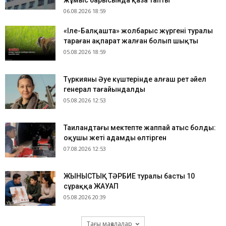
жұмыс барысында қаза тапты
06.08.2026 18:59
«Іле-Балқашта» жолбарыс жүргені туралы
тараған ақпарат жалған болып шықты
05.08.2026 18:59
Түркияның Әуе күштерінде алғаш рет әйел
генерал тағайындалды
05.08.2026 12:53
Таиландтағы мектепте жаппай атыс болды:
оқушы жеті адамды өлтірген
07.08.2026 12:53
ЖЫНЫСТЫҚ ТӘРБИЕ туралы басты 10
сұраққа ЖАУАП
05.08.2026 20:39
Тағы мақалалар