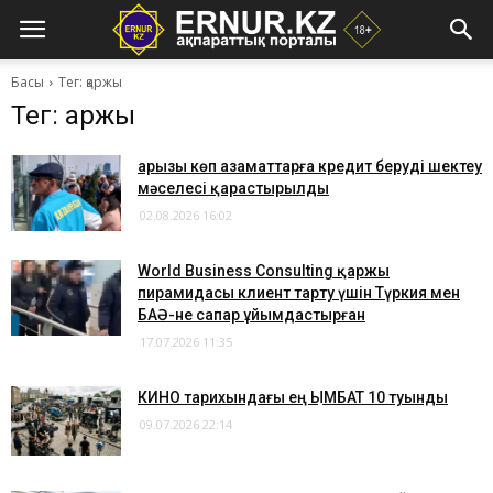
Басы
Тег: қаржы
Тег: қаржы
Қарызы көп азаматтарға кредит беруді шектеу
мәселесі қарастырылды
02.08.2026 16:02
World Business Consulting қаржы
пирамидасы клиент тарту үшін Түркия мен
БАӘ-не сапар ұйымдастырған
17.07.2026 11:35
​КИНО тарихындағы ең ҚЫМБАТ 10 туынды
09.07.2026 22:14