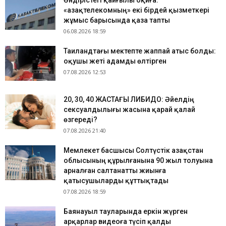
Өндірістегі қайғылы оқиға:
«Қазақтелекомның» екі бірдей қызметкері
жұмыс барысында қаза тапты
06.08.2026 18:59
Таиландтағы мектепте жаппай атыс болды:
оқушы жеті адамды өлтірген
07.08.2026 12:53
​20, 30, 40 ЖАСТАҒЫ ЛИБИДО: Әйелдің
сексуалдылығы жасына қарай қалай
өзгереді?
07.08.2026 21:40
Мемлекет басшысы Солтүстік Қазақстан
облысының құрылғанына 90 жыл толуына
арналған салтанатты жиынға
қатысушыларды құттықтады
07.08.2026 18:59
Баянауыл тауларында еркін жүрген
арқарлар видеоға түсіп қалды