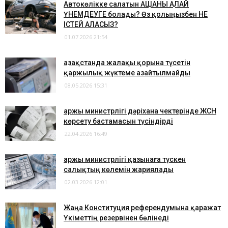
Автокөлікке салатын АҚШАНЫ ҚАЛАЙ
ҮНЕМДЕУГЕ болады? Өз қолыңызбен НЕ
ІСТЕЙ АЛАСЫЗ?
01.07.2026 21:54
Қазақстанда жалақы қорына түсетін
қаржылық жүктеме азайтылмайды
08.05.2026 15:31
Қаржы министрлігі дәріхана чектерінде ЖСН
көрсету бастамасын түсіндірді
22.04.2026 16:49
Қаржы министрлігі қазынаға түскен
салықтың көлемін жариялады
02.03.2026 12:01
​Жаңа Конституция референдумына қаражат
Үкіметтің резервінен бөлінеді