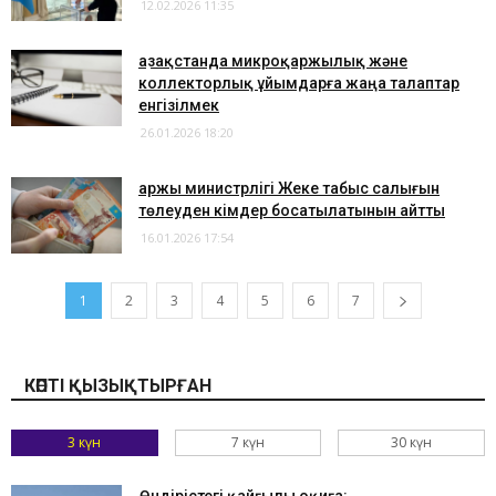
12.02.2026 11:35
Қазақстанда микроқаржылық және
коллекторлық ұйымдарға жаңа талаптар
енгізілмек
26.01.2026 18:20
Қаржы министрлігі Жеке табыс салығын
төлеуден кімдер босатылатынын айтты
16.01.2026 17:54
1
2
3
4
5
6
7
КӨПТІ ҚЫЗЫҚТЫРҒАН
3 күн
7 күн
30 күн