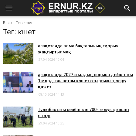
Басы
Тег: көшет
Тег: көшет
Қазақстанда алма бақтарының «қоры»
жаңғыртылмақ
27.04.2026 10:04
Қазақстанда 2027 жылдың соңына дейін тағы
1 млрд-тан астам көшет отырғызып, өсіру
қажет
08.10.2024 14:13
Түлкібастағы сенбілікте 700-ге жуық көшет
егілді
29.04.2024 10:35