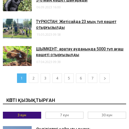
5-6 мың көшет шығарады
06.09.2023 16:00
ТҮРКІСТАН: Жетісайда 23 мың түп көшет
отырғызылды
15.05.2023 09:58
ШЫМКЕНТ: Қаратау ауданында 5000 түп ағаш
көшеті отырғызылды
07.04.2023 09:38
1
2
3
4
5
6
7
КӨПТІ ҚЫЗЫҚТЫРҒАН
3 күн
7 күн
30 күн