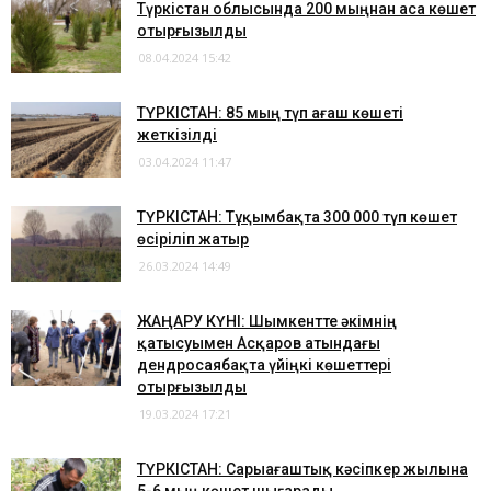
Түркістан облысында 200 мыңнан аса көшет
отырғызылды
08.04.2024 15:42
ТҮРКІСТАН: 85 мың түп ағаш көшеті
жеткізілді
03.04.2024 11:47
ТҮРКІСТАН: Тұқымбақта 300 000 түп көшет
өсіріліп жатыр
26.03.2024 14:49
​ЖАҢАРУ КҮНІ: Шымкентте әкімнің
қатысуымен Асқаров атындағы
дендросаябақта үйіңкі көшеттері
отырғызылды
19.03.2024 17:21
ТҮРКІСТАН: Сарыағаштық кәсіпкер жылына