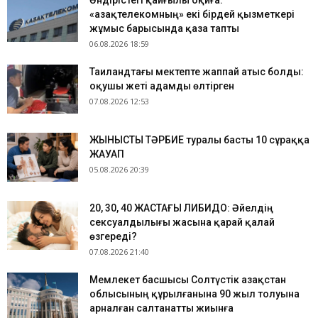
Өндірістегі қайғылы оқиға:
«Қазақтелекомның» екі бірдей қызметкері
жұмыс барысында қаза тапты
06.08.2026 18:59
Таиландтағы мектепте жаппай атыс болды:
оқушы жеті адамды өлтірген
07.08.2026 12:53
ЖЫНЫСТЫҚ ТӘРБИЕ туралы басты 10 сұраққа
ЖАУАП
05.08.2026 20:39
​20, 30, 40 ЖАСТАҒЫ ЛИБИДО: Әйелдің
сексуалдылығы жасына қарай қалай
өзгереді?
07.08.2026 21:40
Мемлекет басшысы Солтүстік Қазақстан
облысының құрылғанына 90 жыл толуына
арналған салтанатты жиынға