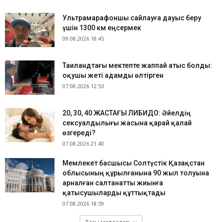
Ультрамарафоншы сайлауға дауыс беру
үшін 1300 км еңсермек
09.08.2026 18:45
Таиландтағы мектепте жаппай атыс болды:
оқушы жеті адамды өлтірген
07.08.2026 12:53
​20, 30, 40 ЖАСТАҒЫ ЛИБИДО: Әйелдің
сексуалдылығы жасына қарай қалай
өзгереді?
07.08.2026 21:40
Мемлекет басшысы Солтүстік Қазақстан
облысының құрылғанына 90 жыл толуына
арналған салтанатты жиынға
қатысушыларды құттықтады
07.08.2026 18:59