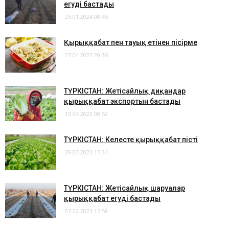
егуді бастады
25.01.2024 08:45
Қырыққабат пен тауық етінен пісірме
27.04.2023 20:36
ТҮРКІСТАН: Жетісайлық диқандар
қырыққабат экспортын бастады
13.04.2023 08:59
ТҮРКІСТАН: Келесте қырыққабат пісті
29.03.2023 15:34
ТҮРКІСТАН: Жетісайлық шаруалар
қырыққабат егуді бастады
07.02.2023 15:58