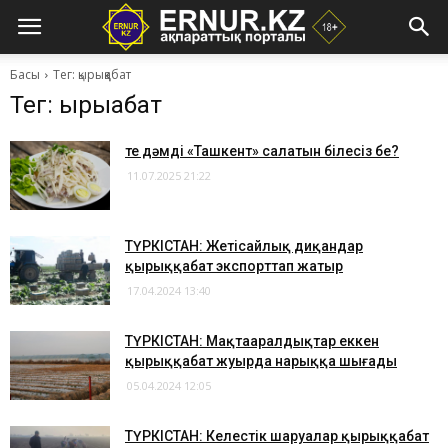
Басы
Тег: қырыққабат
Тег: қырыққабат
Өте дәмді «Ташкент» салатын білесіз бе?
11.07.2025 21:22
ТҮРКІСТАН: Жетісайлық диқандар
қырыққабат экспорттап жатыр
17.04.2024 13:40
ТҮРКІСТАН: Мақтааралдықтар еккен
қырыққабат жуырда нарыққа шығады
05.04.2024 12:05
ТҮРКІСТАН: Келестік шаруалар қырыққабат