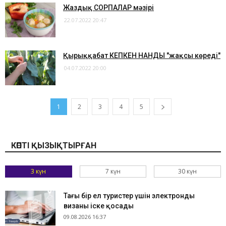
Жаздық СОРПАЛАР мәзірі
22.07.2022 20:47
Қырыққабат КЕПКЕН НАНДЫ "жақсы көреді"
04.07.2022 20:00
1
2
3
4
5
КӨПТІ ҚЫЗЫҚТЫРҒАН
3 күн
7 күн
30 күн
Тағы бір ел туристер үшін электронды
визаны іске қосады
09.08.2026 16:37