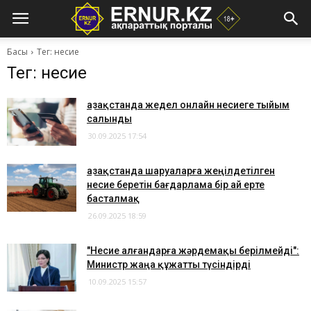
Басы
Тег: несие
Тег: несие
Қазақстанда жедел онлайн несиеге тыйым
салынды
30.09.2025 17:54
Қазақстанда шаруаларға жеңілдетілген
несие беретін бағдарлама бір ай ерте
басталмақ
26.09.2025 18:59
"Несие алғандарға жәрдемақы берілмейді":
Министр жаңа құжатты түсіндірді
10.09.2025 15:57