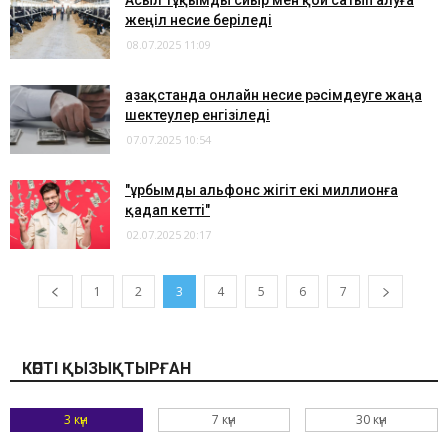
Асыл тұқымды сиыр мен қой сатып алуға
жеңіл несие беріледі
08.07.2025 11:09
Қазақстанда онлайн несие рәсімдеуге жаңа
шектеулер енгізіледі
07.07.2025 10:54
"Құрбымды альфонс жігіт екі миллионға
қадап кетті"
02.07.2025 20:17
1
2
3
4
5
6
7
КӨПТІ ҚЫЗЫҚТЫРҒАН
3 күн
7 күн
30 күн