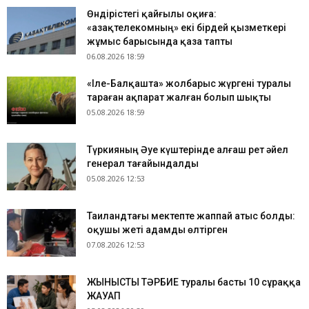
Өндірістегі қайғылы оқиға:
«Қазақтелекомның» екі бірдей қызметкері
жұмыс барысында қаза тапты
06.08.2026 18:59
«Іле-Балқашта» жолбарыс жүргені туралы
тараған ақпарат жалған болып шықты
05.08.2026 18:59
Түркияның Әуе күштерінде алғаш рет әйел
генерал тағайындалды
05.08.2026 12:53
Таиландтағы мектепте жаппай атыс болды:
оқушы жеті адамды өлтірген
07.08.2026 12:53
ЖЫНЫСТЫҚ ТӘРБИЕ туралы басты 10 сұраққа
ЖАУАП