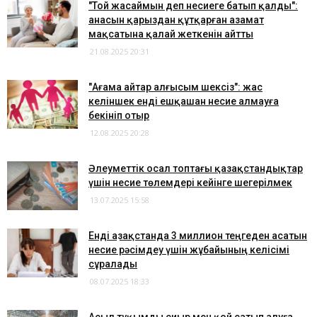
"Той жасаймын деп несиеге батып қалды":
анасын қарыздан құтқарған азамат
мақсатына қалай жеткенін айтты
21.08.2025 20:31
"Ағама айтар алғысым шексіз": жас
келіншек енді ешқашан несие алмауға
бекініп отыр
12.08.2025 20:28
Әлеуметтік осал топтағы қазақстандықтар
үшін несие төлемдері кейінге шегерілмек
13.07.2025 15:58
Енді Қазақстанда 3 миллион теңгеден асатын
несие рәсімдеу үшін жұбайының келісімі
сұралады
08.07.2025 18:33