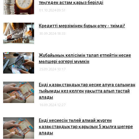
теңгеден астам қарыз берілді
01.10.2024 09:51
​Кредитті мерзімінен бұрын өтеу - тиімді!
30.09.2024 18:33
Жұбайының келісімін талап етпейтін несие
мөлшері өзгеруі мүмкін
25.09.2024 10:17
Енді қазақстандықтар несие алуға салынған
тыйымды кез келген уақытта алып тастай
алады
16.09.2024 12:27
Енді несиесін төлей алмай жүрген
қазақстандықтар қарызын 5 жылға шегере
алады