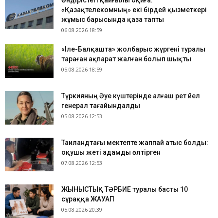
Өндірістегі қайғылы оқиға:
«Қазақтелекомның» екі бірдей қызметкері
жұмыс барысында қаза тапты
06.08.2026 18:59
«Іле-Балқашта» жолбарыс жүргені туралы
тараған ақпарат жалған болып шықты
05.08.2026 18:59
Түркияның Әуе күштерінде алғаш рет әйел
генерал тағайындалды
05.08.2026 12:53
Таиландтағы мектепте жаппай атыс болды:
оқушы жеті адамды өлтірген
07.08.2026 12:53
ЖЫНЫСТЫҚ ТӘРБИЕ туралы басты 10
сұраққа ЖАУАП
05.08.2026 20:39