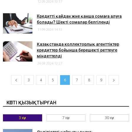
12.09.2024 10:17
Кредитті қайдан және қанша сомаға алуға
болады? Шекті сомалар белгіленді
11.09.2024 14:13
Қазақстанда коллекторлық агенттіктер
кредиттер бойынша берешекті реттеуге
міндеттелді
26.08.2024 12:27
3
4
5
6
7
8
9
КӨПТІ ҚЫЗЫҚТЫРҒАН
3 күн
7 күн
30 күн