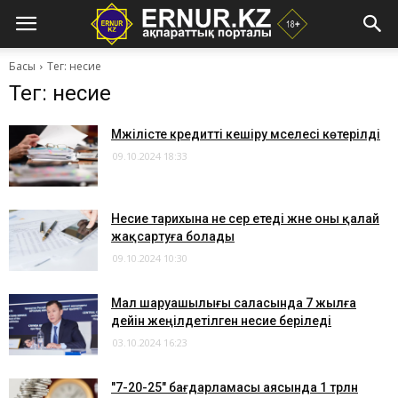
Басы
Тег: несие
Тег: несие
Мәжілісте кредитті кешіру мәселесі көтерілді
09.10.2024 18:33
​Несие тарихына не әсер етеді және оны қалай
жақсартуға болады
09.10.2024 10:30
Мал шаруашылығы саласында 7 жылға
дейін жеңілдетілген несие беріледі
03.10.2024 16:23
"7-20-25" бағдарламасы аясында 1 трлн