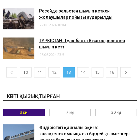
Ресейде рельстен шығып кеткен
жолаушылар пойызы аударылды
27.06.2024 10:04
ТҮРКІСТАН: Түлкібаста 8 вагон рельстен
шығып кетті
25.06.2024 23:51
10
11
12
13
14
15
16
КӨПТІ ҚЫЗЫҚТЫРҒАН
3 күн
7 күн
30 күн
Өндірістегі қайғылы оқиға:
«Қазақтелекомның» екі бірдей қызметкері