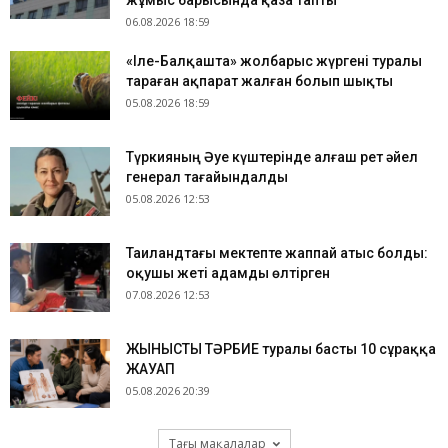
жұмыс барысында қаза тапты
06.08.2026 18:59
«Іле-Балқашта» жолбарыс жүргені туралы
тараған ақпарат жалған болып шықты
05.08.2026 18:59
Түркияның Әуе күштерінде алғаш рет әйел
генерал тағайындалды
05.08.2026 12:53
Таиландтағы мектепте жаппай атыс болды:
оқушы жеті адамды өлтірген
07.08.2026 12:53
ЖЫНЫСТЫҚ ТӘРБИЕ туралы басты 10 сұраққа
ЖАУАП
05.08.2026 20:39
Тағы мақалалар