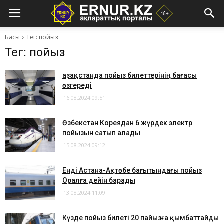
Басы
Тег: пойыз
Тег: пойыз
Қазақстанда пойыз билеттерінің бағасы
өзгереді
16.08.2024 09:51
Өзбекстан Кореядан 6 жүрдек электр
пойызын сатып алады
15.08.2024 09:12
Енді Астана-Ақтөбе бағытындағы пойыз
Оралға дейін барады
13.08.2024 11:09
Күзде пойыз билеті 20 пайызға қымбаттайды