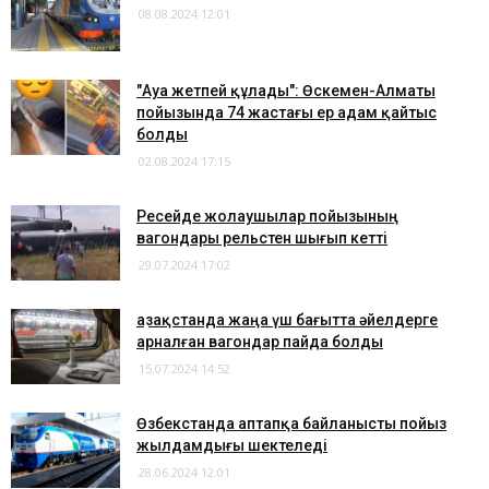
08.08.2024 12:01
"Ауа жетпей құлады": Өскемен-Алматы
пойызында 74 жастағы ер адам қайтыс
болды
02.08.2024 17:15
Ресейде жолаушылар пойызының
вагондары рельстен шығып кетті
29.07.2024 17:02
Қазақстанда жаңа үш бағытта әйелдерге
арналған вагондар пайда болды
15.07.2024 14:52
Өзбекстанда аптапқа байланысты пойыз
жылдамдығы шектеледі
28.06.2024 12:01