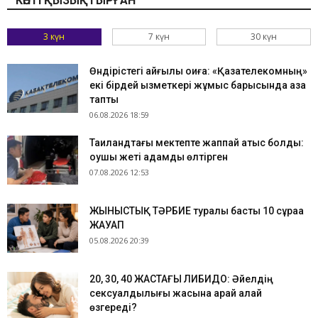
КӨПТІ ҚЫЗЫҚТЫРҒАН
3 күн
7 күн
30 күн
Өндірістегі қайғылы оқиға: «Қазақтелекомның»
екі бірдей қызметкері жұмыс барысында қаза
тапты
06.08.2026 18:59
Таиландтағы мектепте жаппай атыс болды:
оқушы жеті адамды өлтірген
07.08.2026 12:53
ЖЫНЫСТЫҚ ТӘРБИЕ туралы басты 10 сұраққа
ЖАУАП
05.08.2026 20:39
​20, 30, 40 ЖАСТАҒЫ ЛИБИДО: Әйелдің
сексуалдылығы жасына қарай қалай
өзгереді?