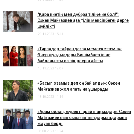
​"Қара ниетің мен дүбәра тіліңе ие бол!":
Сәкен Майғазиев қазақ тілін менсінбегендерге
шүйлікті
29.11.2023 15:41
«Тирандар тайраңдаған мемлекеттеміз»:
Өнер жұлдыздары Бишімбаев ісіне
байланысты өз пікірлерін айтты
13.11.2023 12:07
​«Басып озамыз деп оңбай қалдық»: Сәкен
Майғазиев жол апатына ұшырады
13.10.2023 11:14
​«Арам ойлап, жүректі қарайтпаңыздар»: Сәкен
Майғазиев өзін сынаған тыңдармандарына
жауап берді
31.08.2023 10:24