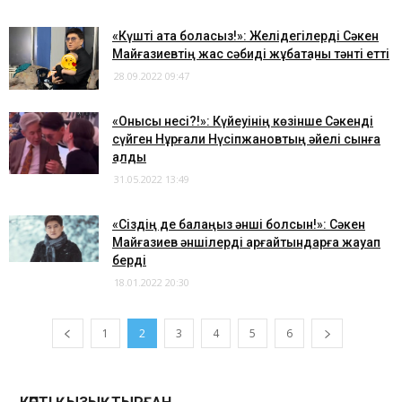
«Күшті ата боласыз!»: Желідегілерді Сәкен
Майғазиевтің жас сәбиді жұбатқаны тәнті етті
28.09.2022 09:47
«Онысы несі?!»: Күйеуінің көзінше Сәкенді
сүйген Нұрғали Нүсіпжановтың әйелі сынға
қалды
31.05.2022 13:49
«Сіздің де балаңыз әнші болсын!»: Сәкен
Майғазиев әншілерді қарғайтындарға жауап
берді
18.01.2022 20:30
1
2
3
4
5
6