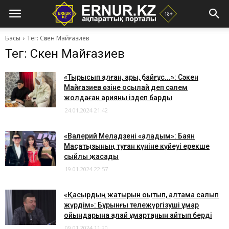
Басы
Тег: Сәкен Майғазиев
Тег: Сәкен Майғазиев
​«Тырысып қалған, арық, байғұс...»: Сәкен
Майғазиев өзіне осылай деп сәлем
жолдаған қарияны іздеп барды
24.01.2024 21:42
​«Валерий Меладзені «қаладым»: Баян
Мақсатқызының туған күніне күйеуі ерекше
сыйлық жасады
19.01.2024 22:57
​«Қасқырдың жатырын оқытып, қалтама салып
жүрдім»: Бұрынғы тележүргізуші құмар
ойындарына қалай құмартқанын айтып берді
09.01.2024 11:20