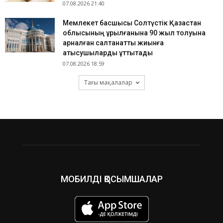
07.08.2026 21:40
Мемлекет басшысы Солтүстік Қазақстан
облысының құрылғанына 90 жыл толуына
арналған салтанатты жиынға
қатысушыларды құттықтады
07.08.2026 18:59
Тағы мақалалар
МОБИЛДІ ҚОСЫМШАЛАР