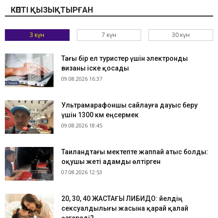
КӨПТІ ҚЫЗЫҚТЫРҒАН
3 күн
7 күн
30 күн
Тағы бір ел туристер үшін электронды
визаны іске қосады
09.08.2026 16:37
Ультрамарафоншы сайлауға дауыс беру
үшін 1300 км еңсермек
09.08.2026 18:45
Таиландтағы мектепте жаппай атыс болды:
оқушы жеті адамды өлтірген
07.08.2026 12:53
​20, 30, 40 ЖАСТАҒЫ ЛИБИДО: Әйелдің
сексуалдылығы жасына қарай қалай