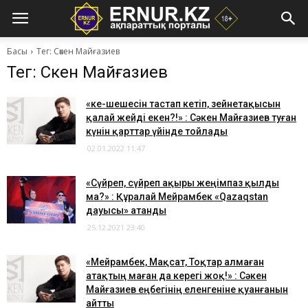
Басы
Тег: Сәкен Майғазиев
Тег: Сәкен Майғазиев
«Әке-шешесін тастап кетіп, зейнетақысын
қалай жейді екен?!» : Сәкен Майғазиев туған
күнін қарттар үйінде тойлады
02.01.2022 11:47
«Сүйреп, сүйреп ақыры жеңімпаз қылды
ма?» : Құралай Мейрамбек «Qazaqstan
дауысы» атанды
25.12.2021 23:40
«Мейрамбек, Мақсат, Тоқтар алмаған
атақтың маған да керегі жоқ!» : Сәкен
Майғазиев еңбегінің еленгеніне қуанғанын
айтты