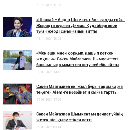
15.12.2021 11:00
«Шанхай – біздің Шымкент боп қалды ғой» :
Жырақта жүрген Димаш Құдайбергенов
туған жерді сағынғанын айтты
18.11.2021 18:08
«Мен ешкімнен қорқып, қашып кеткен
жоқпын»: Сәкен Майғазиев Шымкенттегі
басшылық қызметтен кету себебін айтты
09.09.2021 14:45
Сәкен Майғазиев екі жыл бұрын ақшақарға
теңеген Аlem-ге көзәйнегін сыйға тартты
07.09.2021 17:20
Сәкен Майғазиев Шымкент мәдениет үйінің
жетекшісі қызметінен кетті
19.08.2021 09:41