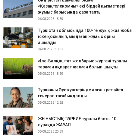
Өндірістегі қайғылы оқиға:
«Қазақтелекомның» екі бірдей қызметкері
жұмыс барысында қаза тапты
06.08.2026 18:59
Түркістан облысында 100-ге жуық жаңа жоба
іске қосылып, мыңдаған жұмыс орны
ашылды
04.08.2026 13:02
«Іле-Балқашта» жолбарыс жүргені туралы
тараған ақпарат жалған болып шықты
05.08.2026 18:59
Түркияның Әуе күштерінде алғаш рет әйел
генерал тағайындалды
05.08.2026 12:53
ЖЫНЫСТЫҚ ТӘРБИЕ туралы басты 10
сұраққа ЖАУАП
05.08.2026 20:39