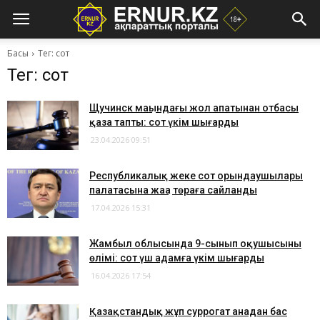
Басы
Тег: сот
Тег: сот
Щучинск маңындағы жол апатынан отбасы
қаза тапты: сот үкім шығарды
23.04.2026 09:51
Республикалық жеке сот орындаушылары
палатасына жаңа төраға сайланды
17.04.2026 15:31
Жамбыл облысында 9-сынып оқушысының
өлімі: сот үш адамға үкім шығарды
16.04.2026 17:54
Қазақстандық жұп суррогат анадан бас