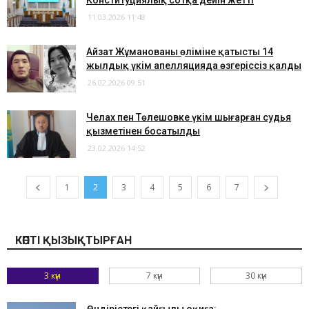
Конституциялық сотқа дейін жетті
11.03.2026 11:48
Айзат Жұманованың өліміне қатысты 14
жылдық үкім апелляцияда өзгеріссіз қалды
26.02.2026 09:51
Челах пен Төлешовке үкім шығарған судья
қызметінен босатылды
23.02.2026 14:52
1
2
3
4
5
6
7
КӨПТІ ҚЫЗЫҚТЫРҒАН
3 күн
7 күн
30 күн