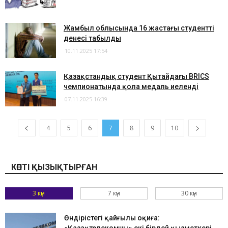
Жамбыл облысында 16 жастағы студенттің
денесі табылды
10.11.2025 17:54
Қазақстандық студент Қытайдағы BRICS
чемпионатында қола медаль иеленді
07.11.2025 16:39
4
5
6
7
8
9
10
КӨПТІ ҚЫЗЫҚТЫРҒАН
3 күн
7 күн
30 күн
Өндірістегі қайғылы оқиға: