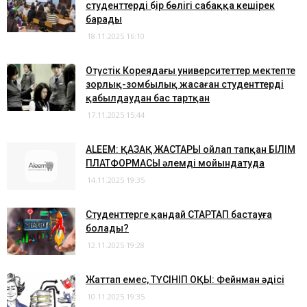
студенттердің бір бөлігі сабаққа кешірек
барады
18.11.2025 16:10
Оңтүстік Кореядағы университеттер мектепте
зорлық-зомбылық жасаған студенттерді
қабылдаудан бас тартқан
17.11.2025 15:44
ALEEM: ҚАЗАҚ ЖАСТАРЫ ойлап тапқан БІЛІМ
ПЛАТФОРМАСЫ әлемді мойындатуда
14.11.2025 19:35
Студенттерге қандай СТАРТАП бастауға
болады?
12.11.2025 19:28
Жаттап емес, ТҮСІНІП ОҚЫ: Фейнман әдісі
10.11.2025 19:35