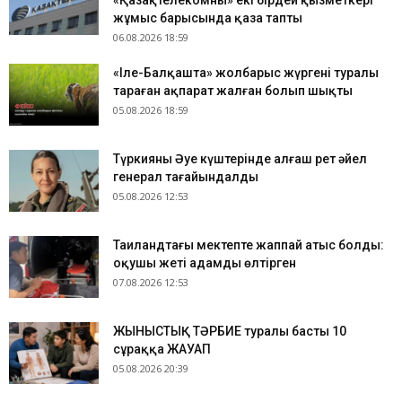
«Қазақтелекомның» екі бірдей қызметкері
жұмыс барысында қаза тапты
06.08.2026 18:59
«Іле-Балқашта» жолбарыс жүргені туралы
тараған ақпарат жалған болып шықты
05.08.2026 18:59
Түркияның Әуе күштерінде алғаш рет әйел
генерал тағайындалды
05.08.2026 12:53
Таиландтағы мектепте жаппай атыс болды:
оқушы жеті адамды өлтірген
07.08.2026 12:53
ЖЫНЫСТЫҚ ТӘРБИЕ туралы басты 10
сұраққа ЖАУАП
05.08.2026 20:39