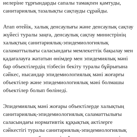
иелеріне тұрғындарды сапалы тамақпен қамтуды,
санитариялық тазалықты сақтауды сұрайды.
Атап өтейік, халық денсаулығы және денсаулық сақтау
жүйесі туралы заңға, денсаулық сақтау министрінің
халықтың санитариялық-эпидемиологиялық
саламаттылығы саласындағы мемлекеттік бақылау мен
қадағалауға жататын өнімдер мен эпидемиялық мәні
бар объектілердің тізбесін бекіту туралы бұйрығына
сәйкес, нысандар эпидемиологиялық мәні жоғарғы
объектілер және эпидемиологиялық мәні болмашы
объектілер болып бөлінеді.
Эпидемиялық мәні жоғары объектілерде халықтың
санитариялық-эпидемиологиялық саламаттылығы
саласындағы нормативтік құқықтық актілерге
сәйкестігі туралы санитариялық-эпидемиологиялық