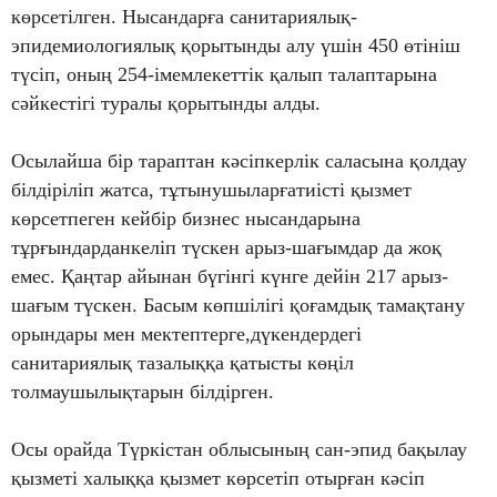
көрсетілген. Нысандарға санитариялық-
эпидемиологиялық қорытынды алу үшін 450 өтініш
түсіп, оның 254-імемлекеттік қалып талаптарына
сәйкестігі туралы қорытынды алды.
Осылайша бір тараптан кәсіпкерлік саласына қолдау
білдіріліп жатса, тұтынушыларғатиісті қызмет
көрсетпеген кейбір бизнес нысандарына
тұрғындарданкеліп түскен арыз-шағымдар да жоқ
емес. Қаңтар айынан бүгінгі күнге дейін 217 арыз-
шағым түскен. Басым көпшілігі қоғамдық тамақтану
орындары мен мектептерге,дүкендердегі
санитариялық тазалыққа қатысты көңіл
толмаушылықтарын білдірген.
Осы орайда Түркістан облысының сан-эпид бақылау
қызметі халыққа қызмет көрсетіп отырған кәсіп