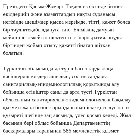
Президент Қасым-Жомарт Тоқаев өз сөзінде бизнес
өкілдерінің және азаматтардың нақты сұранысы
негізінде шешімдер қысқа мерзімде, тіпті, қажет болса
бір тәуліктеқабылдануға тиіс. Еліміздің дамуын
мейлінше тежейтін шектен тыс бюрократиялануды
біртіндеп жойып отыру қажеттігінатап айтқан
болатын.
Түркістан облысында да түрлі бағыттарда жаңа
кәсіпкерлік көздері ашылып, сол нысандарға
санитариялық-эпидемиологиялық қорытынды алу
бойынша өтініштер саны да арта түсті.Түркістан
облысының санитариялық-эпидемиологиялық бақылау
қызметі жаңа бизнес орындарының іске қосылуына өз
құзыреті шегінде заң аясында, үлес қосып келеді. Жыл
басынан бері облыс бойынша Департаменттің
басқармалары тарапынан 586 мемлекеттік қызмет