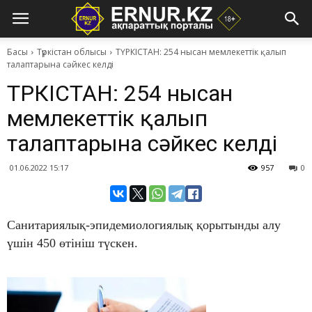
Басы
Түркістан облысы
ТҮРКІСТАН: 254 нысан мемлекеттік қалып
талаптарына сәйкес келді
ТҮРКІСТАН: 254 нысан
мемлекеттік қалып
талаптарына сәйкес келді
01.06.2022 15:17
957
0
Санитариялық-эпидемиологиялық қорытынды алу
үшін 450 өтініш түскен.