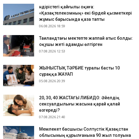
Өндірістегі қайғылы оқиға:
«Қазақтелекомның» екі бірдей қызметкері
жұмыс барысында қаза тапты
06.08.2026 18:59
Таиландтағы мектепте жаппай атыс болды:
оқушы жеті адамды өлтірген
07.08.2026 12:53
ЖЫНЫСТЫҚ ТӘРБИЕ туралы басты 10
сұраққа ЖАУАП
05.08.2026 20:39
​20, 30, 40 ЖАСТАҒЫ ЛИБИДО: Әйелдің
сексуалдылығы жасына қарай қалай
өзгереді?
07.08.2026 21:40
Мемлекет басшысы Солтүстік Қазақстан
облысының құрылғанына 90 жыл толуына