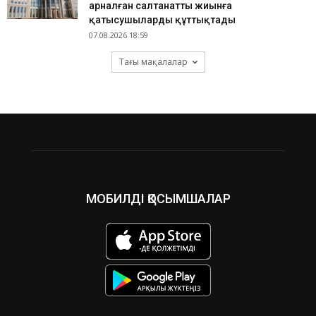
арналған салтанатты жиынға
қатысушыларды құттықтады
07.08.2026 18:59
Тағы мақалалар
МОБИЛДІ ҚОСЫМШАЛАР