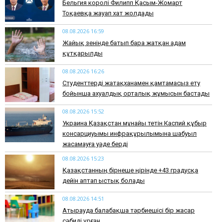
Бельгия королі Филипп Қасым-Жомарт
Тоқаевқа жауап хат жолдады
08.08.2026 16:59
Жайық өзенінде батып бара жатқан адам
құтқарылды
08.08.2026 16:26
Студенттерді жатақханамен қамтамасыз ету
бойынша ахуалдық орталық жұмысын бастады
08.08.2026 15:52
Украина Қазақстан мұнайы өтетін Каспий құбыр
консарциуымы инфрақұрылымына шабуыл
жасамауға уәде берді
08.08.2026 15:23
Қазақстанның бірнеше өңірінде +43 градусқа
дейін аптап ыстық болады
08.08.2026 14:51
Атырауда балабақша тәрбиешісі бір жасар
сәбиді ұрған