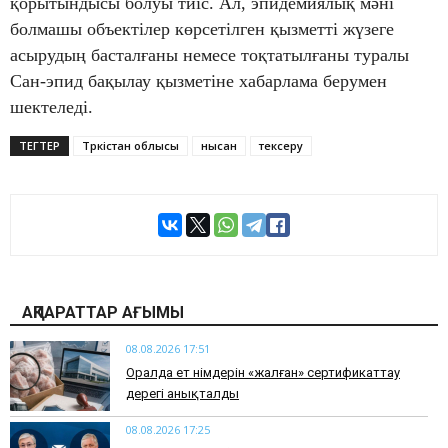
қорытындысы болуы тиіс. Ал, эпидемиялық мәні
болмашы объектілер көрсетілген қызметті жүзеге
асырудың басталғаны немесе тоқтатылғаны туралы
Сан-эпид бақылау қызметіне хабарлама берумен
шектеледі.
ТЕГТЕР
Түркістан облысы
нысан
тексеру
АҚПАРАТТАР АҒЫМЫ
08.08.2026 17:51
Оралда ет өнімдерін «жалған» сертификаттау
дерегі анықталды
08.08.2026 17:25