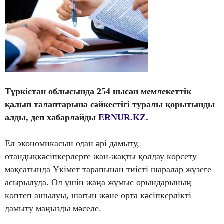
Түркістан облысында 254 нысан мемлекеттік
қалып талаптарына сәйкестігі туралы қорытынды
алды
, деп хабарлайды
ERNUR.KZ.
Ел экономикасын одан әрі дамыту,
отандықкәсіпкерлерге жан-жақты қолдау көрсету
мақсатында Үкімет тарапынан тиісті шаралар жүзеге
асырылуда. Ол үшін жаңа жұмыс орындарының
көптеп ашылуы, шағын және орта кәсіпкерлікті
дамыту маңызды мәселе.