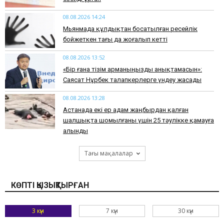
08.08.2026 14:24
Мьянмада құлдықтан босатылған ресейлік
бойжеткен тағы да жоғалып кетті
08.08.2026 13:52
«Бір ғана тізім арманыңызды анықтамасын»:
Саясат Нұрбек талапкерлерге үндеу жасады
08.08.2026 13:28
Астанада екі ер адам жаңбырдан қалған
шалшықта шомылғаны үшін 25 тәулікке қамауға
алынды
Тағы мақалалар
КӨПТІ ҚЫЗЫҚТЫРҒАН
3 күн
7 күн
30 күн