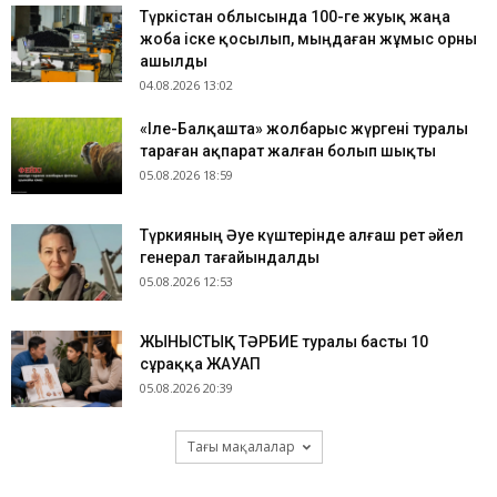
Түркістан облысында 100-ге жуық жаңа
жоба іске қосылып, мыңдаған жұмыс орны
ашылды
04.08.2026 13:02
«Іле-Балқашта» жолбарыс жүргені туралы
тараған ақпарат жалған болып шықты
05.08.2026 18:59
Түркияның Әуе күштерінде алғаш рет әйел
генерал тағайындалды
05.08.2026 12:53
ЖЫНЫСТЫҚ ТӘРБИЕ туралы басты 10
сұраққа ЖАУАП
05.08.2026 20:39
Тағы мақалалар