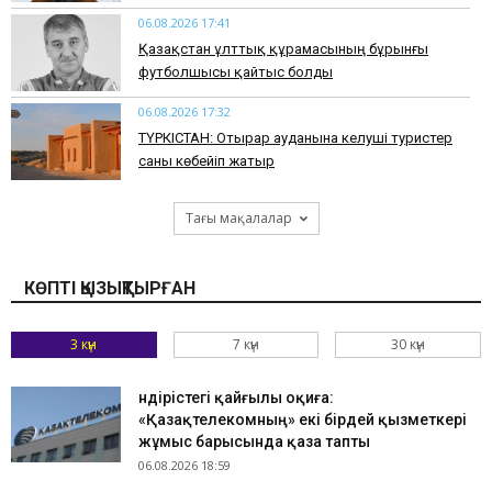
06.08.2026 17:41
Қазақстан ұлттық құрамасының бұрынғы
футболшысы қайтыс болды
06.08.2026 17:32
ТҮРКІСТАН: Отырар ауданына келуші туристер
саны көбейіп жатыр
Тағы мақалалар
КӨПТІ ҚЫЗЫҚТЫРҒАН
3 күн
7 күн
30 күн
Өндірістегі қайғылы оқиға:
«Қазақтелекомның» екі бірдей қызметкері
жұмыс барысында қаза тапты
06.08.2026 18:59