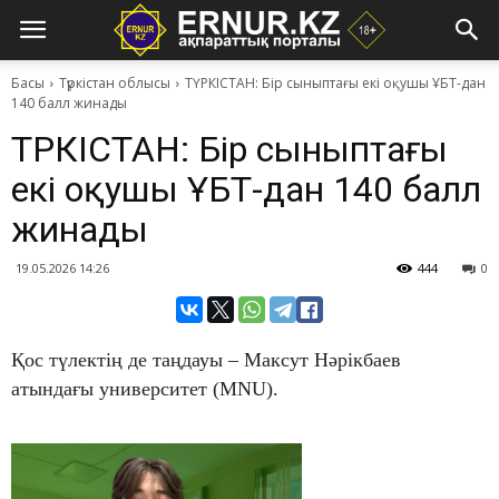
Басы
Түркістан облысы
ТҮРКІСТАН: Бір сыныптағы екі оқушы ҰБТ-дан
140 балл жинады
ТҮРКІСТАН: Бір сыныптағы
екі оқушы ҰБТ-дан 140 балл
жинады
19.05.2026 14:26
444
0
Қос түлектің де таңдауы – Максут Нәрікбаев
атындағы университет (MNU).