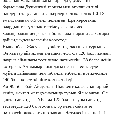
болашақ мамандық бағыттары да ұқсас. ҰБТ
барысында Дүниежүзі тарихы мен ағылшын тілі
пәндерін таңдаған талапкерлер халықаралық IELTS
емтиханынан 6,5 балл иеленген. Бұл көрсеткіш
олардың тек ұлттық тестілеуге ғана емес,
халықаралық деңгейдегі білім талаптарына да жоғары
дайындықпен келгенін көрсетеді.
Нышанбаев Жасур – Түркістан қаласының тұрғыны.
Ол қаңтар айындағы алғашқы ҰБТ-да 120 балл жинап,
наурыз айындағы тестілеуде нәтижесін 128 балға дейін
көтерген. Ал мамыр айындағы негізгі тестілеуде
жүйелі дайындық пен табанды еңбектің нәтижесінде
140 балл көрсеткішіне қол жеткізді.
Ал Жаңбырбай Айсұлтан Шымкент қаласынан арнайы
келіп, мектеп жатақханасында тұрып білім алған. Ол
қаңтар айындағы ҰБТ-да 125 балл, наурыз айындағы
тестілеуде 128 балл жинап, әр кезең сайын өз
нәтижесін жақсартып отырған. Нәтижесінде, негізгі