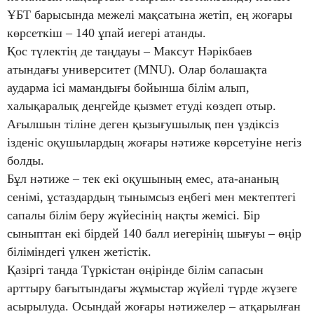
ҰБТ барысында межелі мақсатына жетіп, ең жоғары
көрсеткіш – 140 ұпай иегері атанды.
Қос түлектің де таңдауы – Максут Нәрікбаев
атындағы университет (MNU). Олар болашақта
аударма ісі мамандығы бойынша білім алып,
халықаралық деңгейде қызмет етуді көздеп отыр.
Ағылшын тіліне деген қызығушылық пен үздіксіз
ізденіс оқушылардың жоғары нәтиже көрсетуіне негіз
болды.
Бұл нәтиже – тек екі оқушының емес, ата-ананың
сенімі, ұстаздардың тынымсыз еңбегі мен мектептегі
сапалы білім беру жүйесінің нақты жемісі. Бір
сыныптан екі бірдей 140 балл иегерінің шығуы – өңір
біліміндегі үлкен жетістік.
Қазіргі таңда Түркістан өңірінде білім сапасын
арттыру бағытындағы жұмыстар жүйелі түрде жүзеге
асырылуда. Осындай жоғары нәтижелер – атқарылған