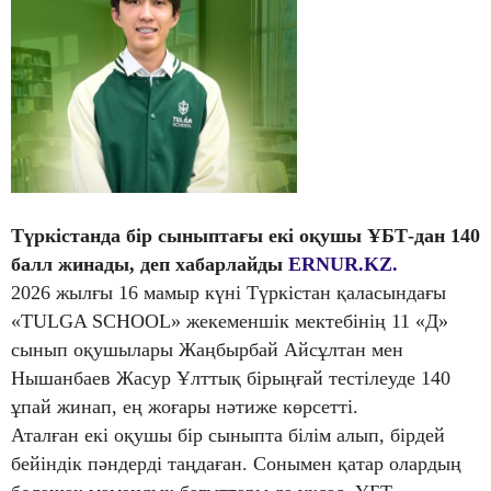
Түркістанда бір сыныптағы екі оқушы ҰБТ-дан 140
балл жинады
, деп хабарлайды
ERNUR.KZ.
2026 жылғы 16 мамыр күні Түркістан қаласындағы
«TULGA SCHOOL» жекеменшік мектебінің 11 «Д»
сынып оқушылары Жаңбырбай Айсұлтан мен
Нышанбаев Жасур Ұлттық бірыңғай тестілеуде 140
ұпай жинап, ең жоғары нәтиже көрсетті.
Аталған екі оқушы бір сыныпта білім алып, бірдей
бейіндік пәндерді таңдаған. Сонымен қатар олардың