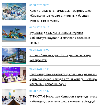
06.08.2026 18:20
Қазақстандық ғалымдардың әзірлемелері
«Қазақстанда жасалған» ұлттық брендін
толықтырып жатыр
06.08.2026 18:15
Түркістанда жылына 200 мың турист
қабылдауға қауқарлы аквапарк салынып
жатыр
06.08.2026 18:07
Қосшы бағытындағы LRT құрылысы жаңа
кезеңге өтті
06.08.2026 17:54
Партиялар мен азаматтық қоғамның өзара іс-
қимылы жүйелі негізде артып келеді – «Sarap»
клубының сарапшылары
06.08.2026 17:47
ТҮРКІСТАН: Нұралхан Көшеров тұрғынды жеке
қабылдап, мәселесін шешу жолын түсіндірді