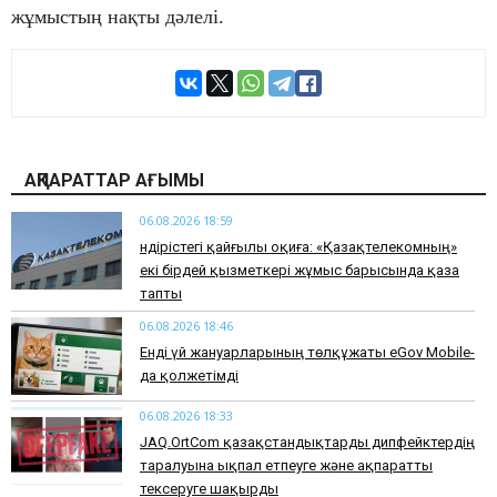
жұмыстың нақты дәлелі.
АҚПАРАТТАР АҒЫМЫ
06.08.2026 18:59
Өндірістегі қайғылы оқиға: «Қазақтелекомның»
екі бірдей қызметкері жұмыс барысында қаза
тапты
06.08.2026 18:46
Енді үй жануарларының төлқұжаты eGov Mobile-
да қолжетімді
06.08.2026 18:33
JAQ.OrtCom қазақстандықтарды дипфейктердің
таралуына ықпал етпеуге және ақпаратты
тексеруге шақырды