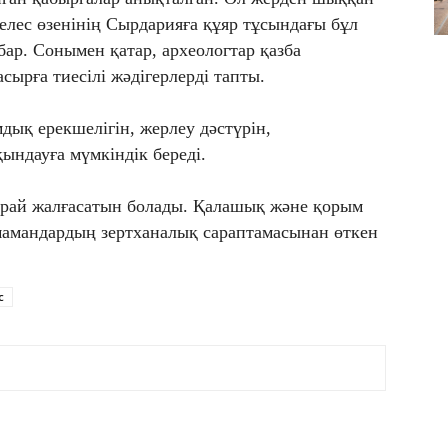
елес өзенінің Сырдарияға құяр тұсындағы бұл
бар. Сонымен қатар, археологтар қазба
сырға тиесілі жәдігерлерді тапты.
ық ерекшелігін, жерлеу дәстүрін,
ындауға мүмкіндік береді.
арай жалғасатын болады. Қалашық және қорым
мамандардың зертханалық сараптамасынан өткен
с