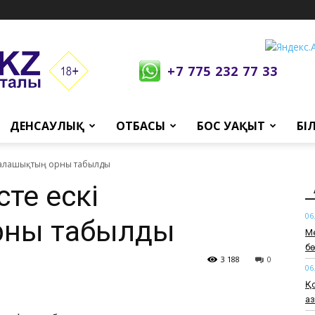
+7 775 232 77 33
ДЕНСАУЛЫҚ
ОТБАСЫ
БОС УАҚЫТ
БІ
 қалашықтың орны табылды
сте ескі
06
рны табылды
Ме
б
3 188
0
06
Қо
а