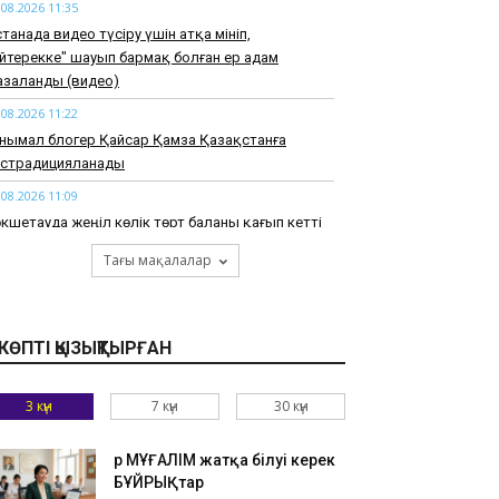
.08.2026 11:35
танада видео түсіру үшін атқа мініп,
әйтерекке" шауып бармақ болған ер адам
азаланды (видео)
.08.2026 11:22
нымал блогер Қайсар Қамза Қазақстанға
кстрадицияланады
.08.2026 11:09
кшетауда жеңіл көлік төрт баланы қағып кетті
.08.2026 10:56
Тағы мақалалар
тауда екі қатарласынан әлімжеттік көрген
ектеп оқушысы ауруханадан бір-ақ шықты
.08.2026 10:30
КӨПТІ ҚЫЗЫҚТЫРҒАН
рікккен Араб әмірліктерінде казино-курорт
шылады
3 күн
7 күн
30 күн
.08.2026 10:17
27 жылы Астанада УЕФА конгресі өтеді
Әр МҰҒАЛІМ жатқа білуі керек
.08.2026 10:12
БҰЙРЫҚтар