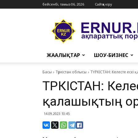
бейсенбі, тамыз 06, 2026
Сайтқа кіру
Ernur
Press
ЖАҢАЛЫҚТАР
ШОУ-БИЗНЕС
Басы
Түркістан облысы
ТҮРКІСТАН: Келесте ескі
ТҮРКІСТАН: Келе
қалашықтың о
14.09.2023 10:45