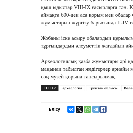
қыш ыдыстар VIII-IX ғасырларға тән. К
аймақта 600-ден аса қорым мен обалар 
жұмыстарын жүргізу барысында ІІ-ІV ға
Жобаны іске асыру обалардың құрылымд
тұрғындардың әлеуметтік жағдайын айқ
Археологиялық қазба жұмыстары әрі қ
маңынан табылған жәдігерлер арнайы 
соң музей қорына тапсырылмақ.
ТЕГТЕР
археология
Түркістан облысы
Келе
Бөлісу