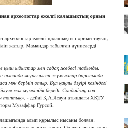
Т
т
нан археологтар ежелгі қалашықтың орнын
06
Ме
б
 археологтар ежелгі қалашықтың орнын тауып,
зіліп жатыр. Мамандар табылған дүниелерді
ше қыш ыдыстар мен садақ жебесі табылды.
лі нысанда жүргізілген жұмыстар барысында
са мән беріліп отыр. Бұл қаңлы дәуірі кезіндегі
ілуге мол мүмкіндік береді. Сондай-ақ, сол
н таптық»,
- дейді Қ.А.Ясауи атындағы ХҚТУ
кторы Музаффар Гурсой.
алашығында алып құрылыс нысаны болған.
нған қабырғалар анықталған. Ол жерден шыққан