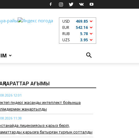
USD
469.85
EUR
542.16
RUB
5.78
UZS
3.95
ЛІМ
АҚПАРАТТАР АҒЫМЫ
.08.2026 12:01
ктеп пәндері жасанды интеллект бойынша
өлімдермен жаңартылды
.08.2026 11:38
станайда лицензиясыз қарыз беріп,
заматтарды қарызға батырған тұрғын сотталды