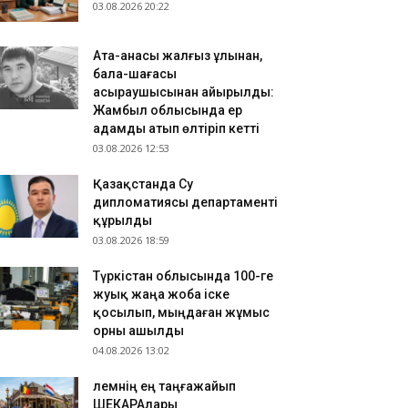
ҮРКІСТАН: Нұралхан Көшеров Кентау қаласының
03.08.2026 20:22
ұрғындарымен кездесті
.08.2026 10:04
Ата-анасы жалғыз ұлынан,
ктеп пәндерінің мазмұны жасанды интеллект
бала-шағасы
ағытында жаңартылуда
асыраушысынан айырылды:
Жамбыл облысында ер
адамды атып өлтіріп кетті
03.08.2026 12:53
Қазақстанда Су
дипломатиясы департаменті
құрылды
03.08.2026 18:59
Түркістан облысында 100-ге
жуық жаңа жоба іске
қосылып, мыңдаған жұмыс
орны ашылды
04.08.2026 13:02
​Әлемнің ең таңғажайып
ШЕКАРАлары