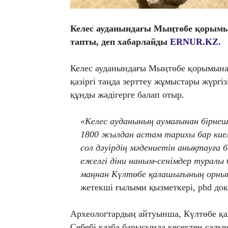
Келес ауданындағы Мыңтөбе қорымы
тапты
, деп хабарлайды
ERNUR.KZ.
Келес ауданындағы Мыңтөбе қорымынан
қазіргі таңда зерттеу жұмыстары жүргі
құнды жәдігерге балап отыр.
«Келес ауданының аумағынан бірне
1800 жылдан астам тарихы бар кие
сол дәуірдің мәдениетін анықтауға ба
ежелгі діни наным-сенімдер туралы б
маңнан Күлтөбе қалашығының орны
жетекші ғылыми қызметкері, phd до
Археологтардың айтуынша, Күлтөбе қ
Себебі қазба барысында кесектен салы