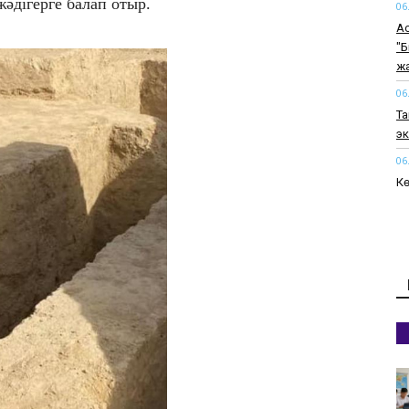
әдігерге балап отыр.
06
Ас
"Б
ж
06
Та
э
06
Кө
06
Ақ
м
06
Бі
а
06
20
06