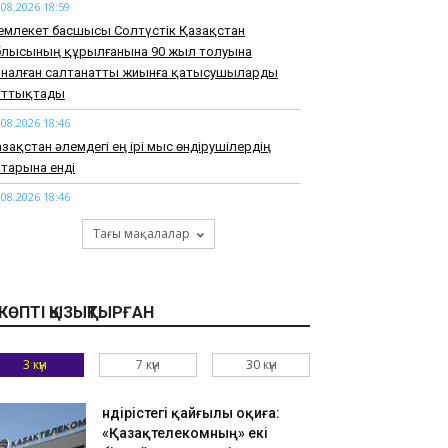
.08.2026 18:59
емлекет басшысы Солтүстік Қазақстан
блысының құрылғанына 90 жыл толуына
рналған салтанатты жиынға қатысушыларды
ұттықтады
.08.2026 18:46
зақстан әлемдегі ең ірі мыс өндірушілердің
тарына енді
.08.2026 18:46
арқұм Нұрай Серікбайдың туыстары
Тағы мақалалар
йыпталушыдан 10 миллиард теңге моральдық
емақы талап етті
.08.2026 18:33
КӨПТІ ҚЫЗЫҚТЫРҒАН
узАРТ» тобының әншісі Кенжебек Жанәбілов
нсақтау бөліміне түсті
3 күн
7 күн
30 күн
.08.2026 18:20
тайдан 2,7 млрд теңгенің тауарын заңсыз
елгендер әшкереленді
Өндірістегі қайғылы оқиға:
«Қазақтелекомның» екі
.08.2026 18:07