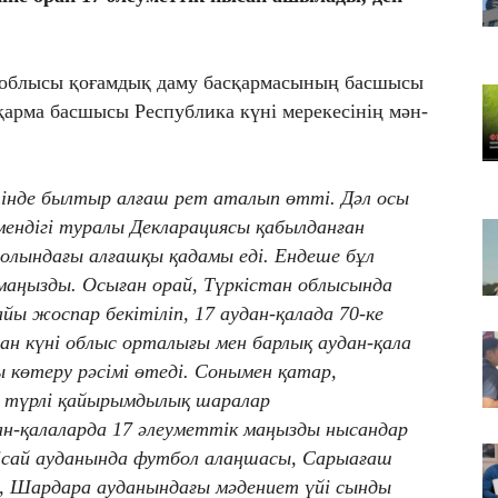
Қа
че
07
н облысы қоғамдық даму басқармасының басшысы
Ас
қарма басшысы Республика күні мерекесінің мән-
т
07
​Т
тінде былтыр алғаш рет аталып өтті. Дәл осы
жо
мендігі туралы Декларациясы қабылданған
 жолындағы алғашқы қадамы еді. Ендеше бұл
а маңызды. Осыған орай, Түркістан облысында
йы жоспар бекітіліп, 17 аудан-қалада 70-ке
ан күні облыс орталығы мен барлық аудан-қала
көтеру рәсімі өтеді. Сонымен қатар,
 түрлі қайырымдылық шаралар
н-қалаларда 17 әлеуметтік маңызды нысандар
сай ауданында футбол алаңшасы, Сарыағаш
я, Шардара ауданындағы мәдениет үйі сынды