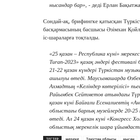
нысандар бар»,
- деді Ерлан Бақытж
Сондай-ақ, брифингке қатысқан Түркі
басқармасының басшысы Әзімхан Қойлы
іс-шараларға тоқталды.
«25 қазан – Республика күні» мереке
Turan-2023» қазақ әндері фестивалі
21-22 қазан күндері Түркістан музы
ашылуы өтеді. Маусымашарда Өзбе
Ахмадтың «Келіндер көтерілісі» пь
Райымбек Сейтметов атындағы Түрк
қазан күні Байғали Есеналиевтің «
облыстағы барлық музейлерде 20-25
өтеді. Ал 24 қазан күні «Конгресс Х
облыстық мерекелік шара ұйымдас
ТЕГТЕР
мереке
Түркістан облысы
нысан