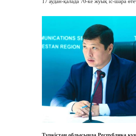
17 аудан-қалада 70-ке жуық іс-шара өте
Түркістан облысында Республика күн