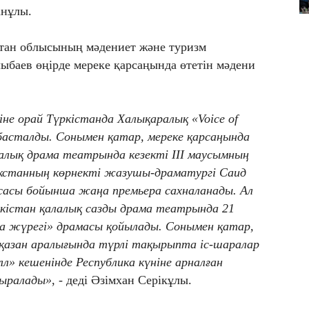
анұлы.
стан облысының мәдениет және туризм
баев өңірде мереке қарсаңында өтетін мәдени
сіне орай Түркістанда Халықаралық «Voice of
 басталды. Сонымен қатар, мереке қарсаңында
калық драма театрында кезекті III маусымның
кстанның көрнекті жазушы-драматургі Саид
есасы бойынша жаңа премьера сахналанады. Ал
істан қалалық сазды драма театрында 21
Ана жүрегі» драмасы қойылады. Сонымен қатар,
 қазан аралығында түрлі тақырыпта іс-шаралар
олл» кешенінде Республика күніне арналған
тыралады»
, - деді Әзімхан Серікұлы.