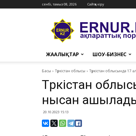
сенбі, тамыз 08, 2026
Сайтқа кіру
Ernur
Press
ЖАҢАЛЫҚТАР
ШОУ-БИЗНЕС
Басы
Түркістан облысы
Түркістан облысында 17 
Түркістан облыс
нысан ашылад
20.10.2023 15:13