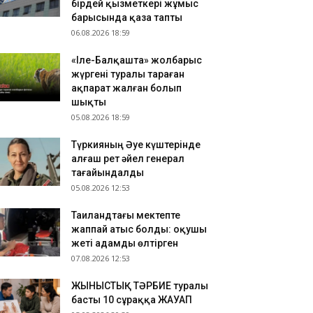
бірдей қызметкері жұмыс
зақстандық ескек есушілер Азия
барысында қаза тапты
мпионатында 4 медаль жеңіп алды
06.08.2026 18:59
.08.2026 17:54
«Іле-Балқашта» жолбарыс
танадан Омбыға әуе рейстері уақытша
жүргені туралы тараған
оқтатылды
ақпарат жалған болып
.08.2026 17:41
шықты
анымал курорттағы қорық қызметкерін
05.08.2026 18:59
лбарыс өлтірді
Түркияның Әуе күштерінде
алғаш рет әйел генерал
тағайындалды
05.08.2026 12:53
Таиландтағы мектепте
жаппай атыс болды: оқушы
жеті адамды өлтірген
07.08.2026 12:53
ЖЫНЫСТЫҚ ТӘРБИЕ туралы
басты 10 сұраққа ЖАУАП