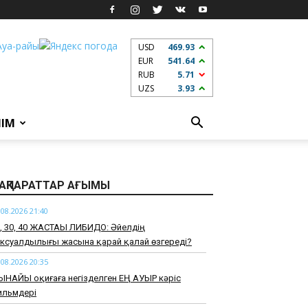
USD
469.93
EUR
541.64
RUB
5.71
UZS
3.93
ЛІМ
АҚПАРАТТАР АҒЫМЫ
.08.2026 21:40
0, 30, 40 ЖАСТАҒЫ ЛИБИДО: Әйелдің
ксуалдылығы жасына қарай қалай өзгереді?
.08.2026 20:35
ЫНАЙЫ оқиғаға негізделген ЕҢ АУЫР кәріс
ильмдері