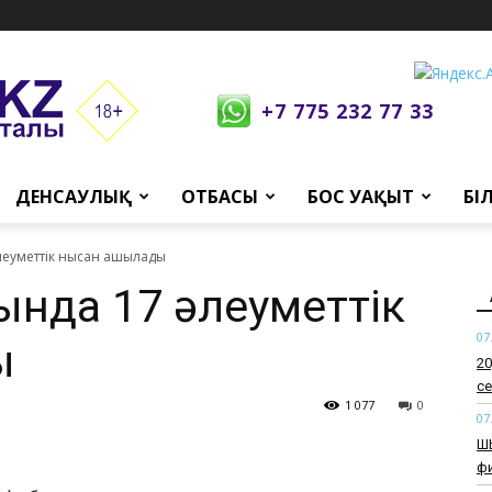
+7 775 232 77 33
ДЕНСАУЛЫҚ
ОТБАСЫ
БОС УАҚЫТ
БІ
әлеуметтік нысан ашылады
ында 17 әлеуметтік
07
ы
​2
се
1 077
0
07
​Ш
ф