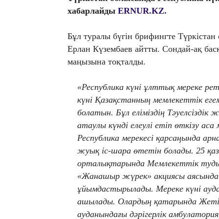
хабарлайды
ERNUR.KZ.
Бұл туралы бүгін брифингте Түркіста
Ерлан Күзембаев айтты. Сондай-ақ бас
маңызына тоқталды.
«Республика күні ұлттық мереке ре
күні Қазақстанның мемлекеттік еге
болатын. Бұл еліміздің Тәуелсіздік
атаулы күнді елеулі етіп өткізу ас
Республика мерекесі қарсаңында арна
жуық іс-шара өтетін болады. 25 қаз
орталықтарында Мемлекеттік туды 
«Жанашыр жүрек» акциясы аясында
ұйымдастырылады. Мереке күні ауда
ашылады. Олардың қатарында Жеті
ауданындағы дәрігерлік амбулатори