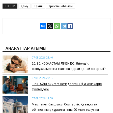
ТЕГТЕР
даму
Түркия
Түркістан облысы
АҚПАРАТТАР АҒЫМЫ
07.08.2026 21:40
​20, 30, 40 ЖАСТАҒЫ ЛИБИДО: Әйелдің
сексуалдылығы жасына қарай қалай өзгереді?
07.08.2026 20:35
​ШЫНАЙЫ оқиғаға негізделген ЕҢ АУЫР кәріс
фильмдері
07.08.2026 18:59
Мемлекет басшысы Солтүстік Қазақстан
облысының құрылғанына 90 жыл толуына