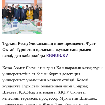
Түркия Республикасының вице-президенті Фуат
Октай Түркістан қаласына жұмыс сапарымен
келді
, деп хабарлайды
ERNUR.KZ.
Қожа Ахмет Ясауи атындағы Халықаралық қазақ-түрік
университетіне ат басын бұрған делегация
университет ұжымымен кездесу өткізді. Келелі
жүздесуге Түркістан облысының әкімі Өмірзақ
Шөкеев, Қ.А.Ясауи атындағы ХҚТУ Өкілетті
кеңесінің төрағасы, профессор Мухиттин Шимшек,
университет ректоры Жанар Темірбекова және