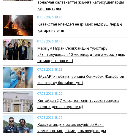
арналған салтанатты жиынға қатысушыларды
құттықтады
07.08.2026 18:46
Қазақстан әлемдегі ең ірі мыс өндірушілердің
қатарына енді
07.08.2026 18:46
Марқұм Нұрай Серікбайдың туыстары
айыпталушыдан 10 миллиард теңге моральдық
өтемақы талап етті
07.08.2026 18:33
«МузАРТ» тобының әншісі Кенжебек Жанәбілов
жансақтау бөліміне түсті
07.08.2026 18:20
Қытайдан 2,7 млрд теңгенің тауарын заңсыз
әкелгендер әшкереленді
07.08.2026 18:07
Қазақстандық ескек есушілер Азия
чемпионатында 4 медаль жеңіп алды