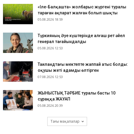
«Іле-Балқашта» жолбарыс жүргені туралы
тараған ақпарат жалған болып шықты
05.08.2026 18:59
Түркияның Әуе күштерінде алғаш рет әйел
генерал тағайындалды
05.08.2026 12:53
Таиландтағы мектепте жаппай атыс болды:
оқушы жеті адамды өлтірген
07.08.2026 12:53
ЖЫНЫСТЫҚ ТӘРБИЕ туралы басты 10
сұраққа ЖАУАП
05.08.2026 20:39
Тағы мақалалар