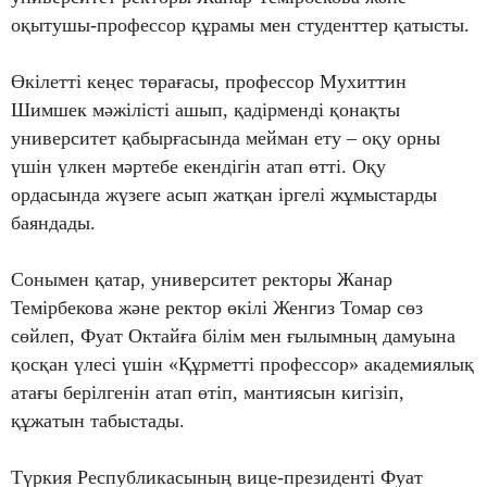
оқытушы-профессор құрамы мен студенттер қатысты.
Өкілетті кеңес төрағасы, профессор Мухиттин
Шимшек мәжілісті ашып, қадірменді қонақты
университет қабырғасында мейман ету – оқу орны
үшін үлкен мәртебе екендігін атап өтті. Оқу
ордасында жүзеге асып жатқан іргелі жұмыстарды
баяндады.
Сонымен қатар, университет ректоры Жанар
Темірбекова және ректор өкілі Женгиз Томар сөз
сөйлеп, Фуат Октайға білім мен ғылымның дамуына
қосқан үлесі үшін «Құрметті профессор» академиялық
атағы берілгенін атап өтіп, мантиясын кигізіп,
құжатын табыстады.
Түркия Республикасының вице-президенті Фуат