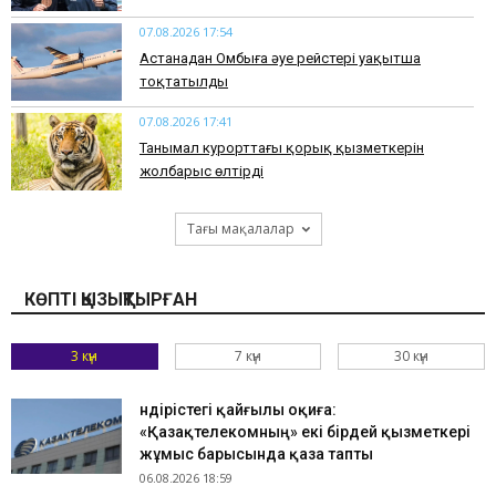
07.08.2026 17:54
Астанадан Омбыға әуе рейстері уақытша
тоқтатылды
07.08.2026 17:41
​Танымал курорттағы қорық қызметкерін
жолбарыс өлтірді
Тағы мақалалар
КӨПТІ ҚЫЗЫҚТЫРҒАН
3 күн
7 күн
30 күн
Өндірістегі қайғылы оқиға:
«Қазақтелекомның» екі бірдей қызметкері
жұмыс барысында қаза тапты
06.08.2026 18:59