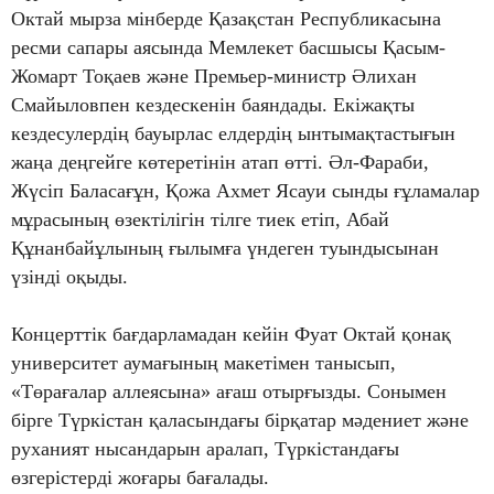
Октай мырза мінберде Қазақстан Республикасына
ресми сапары аясында Мемлекет басшысы Қасым-
Жомарт Тоқаев және Премьер-министр Әлихан
Смайыловпен кездескенін баяндады. Екіжақты
кездесулердің бауырлас елдердің ынтымақтастығын
жаңа деңгейге көтеретінін атап өтті. Әл-Фараби,
Жүсіп Баласағұн, Қожа Ахмет Ясауи сынды ғұламалар
мұрасының өзектілігін тілге тиек етіп, Абай
Құнанбайұлының ғылымға үндеген туындысынан
үзінді оқыды.
Концерттік бағдарламадан кейін Фуат Октай қонақ
университет аумағының макетімен танысып,
«Төрағалар аллеясына» ағаш отырғызды. Сонымен
бірге Түркістан қаласындағы бірқатар мәдениет және
руханият нысандарын аралап, Түркістандағы
өзгерістерді жоғары бағалады.