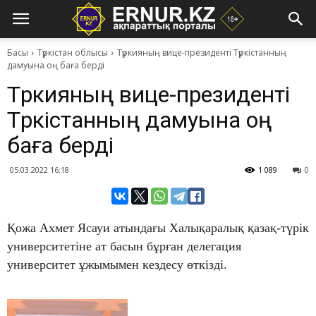
Басы
Түркістан облысы
Түркияның вице-президенті Түркістанның
дамуына оң баға берді
Түркияның вице-президенті
Түркістанның дамуына оң
баға берді
05.03.2022 16:18
1 089
0
Қожа Ахмет Ясауи атындағы Халықаралық қазақ-түрік
университетіне ат басын бұрған делегация
университет ұжымымен кездесу өткізді.