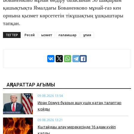
қашықтықта Ямалдағы Бованенково мұнай-газ кен
орнына қызмет көрсететін тікұшақтың ұшқыштары
тапқан.
ТЕГТЕР
Ресей
қызмет
ғаламшар
құпия
АҚПАРАТТАР АҒЫМЫ
09.08.2026 13:54
Иран Ормуз бұғазын ашу үшін қатаң талаптар
қойды
09.08.2026 13:21
Қытайдағы алау мерекесінде 16 адам күйіп
қалды