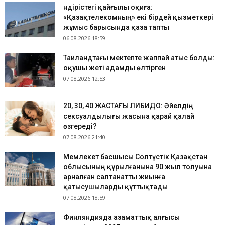
Өндірістегі қайғылы оқиға:
«Қазақтелекомның» екі бірдей қызметкері
жұмыс барысында қаза тапты
06.08.2026 18:59
Таиландтағы мектепте жаппай атыс болды:
оқушы жеті адамды өлтірген
07.08.2026 12:53
​20, 30, 40 ЖАСТАҒЫ ЛИБИДО: Әйелдің
сексуалдылығы жасына қарай қалай
өзгереді?
07.08.2026 21:40
Мемлекет басшысы Солтүстік Қазақстан
облысының құрылғанына 90 жыл толуына
арналған салтанатты жиынға
қатысушыларды құттықтады
07.08.2026 18:59
Финляндияда азаматтық алғысы