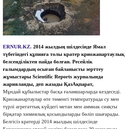
ERNUR.KZ
.
2014 жылдың шілдесінде Ямал
түбегіндегі құпияға толы кратер криожанартаулық
белсенділіктен пайда болған. Ресейлік
ғалымдардың осыған байланысты зерттеу
жұмыстары Scientific Reports журналында
жарияланды, деп жазады
ҚазАқпарат
.
Мұндай құбылыстар басқа ғаламшарларда кездеседі.
Криожанартаулар өте төменгі температурада су мен
түрлі агрегаттық күйдегі метан мен аммиак сияқты
бірқатар химиялық қосындыларды бөліп шығарады.
Белгісіз кратерді 2014 жылдың шілдесінде
Бованенково мұнай өндіру базасынан 30 шақырым