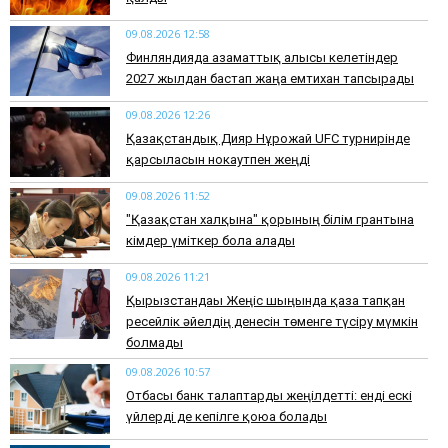
09.08.2026 12:58
Финляндияда азаматтық алғысы келетіндер
2027 жылдан бастап жаңа емтихан тапсырады
09.08.2026 12:26
Қазақстандық Дияр Нұрғожай UFC турнирінде
қарсыласын нокаутпен жеңді
09.08.2026 11:52
"Қазақстан халқына" қорының білім грантына
кімдер үміткер бола алады
09.08.2026 11:21
Қырғызстандағы Жеңіс шыңында қаза тапқан
ресейлік әйелдің денесін төменге түсіру мүмкін
болмады
09.08.2026 10:57
Отбасы банк талаптарды жеңілдетті: енді ескі
үйлерді де кепілге қоюға болады