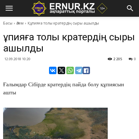
Басы
Әлем
Құпияға толы кратердің сыры ашылды
Құпияға толы кратердің сыры
ашылды
12.09.2018 10:20
2 205
0
Ғалымдар Сібірде кратердің пайда болу құпиясын
ашты