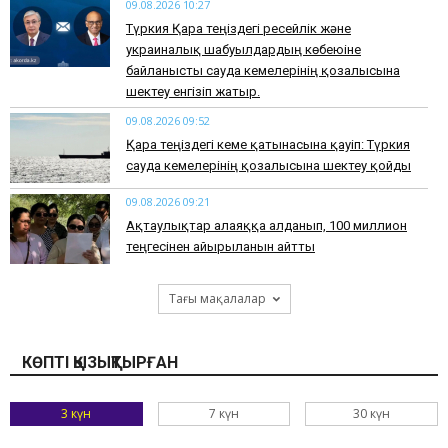
09.08.2026 10:27
Түркия Қара теңіздегі ресейлік және
украиналық шабуылдардың көбеюіне
байланысты сауда кемелерінің қозғалысына
шектеу енгізіп жатыр.
09.08.2026 09:52
Қара теңіздегі кеме қатынасына қауіп: Түркия
сауда кемелерінің қозғалысына шектеу қойды
09.08.2026 09:21
Ақтаулықтар алаяққа алданып, 100 миллион
теңгесінен айырылғанын айтты
Тағы мақалалар
КӨПТІ ҚЫЗЫҚТЫРҒАН
3 күн
7 күн
30 күн