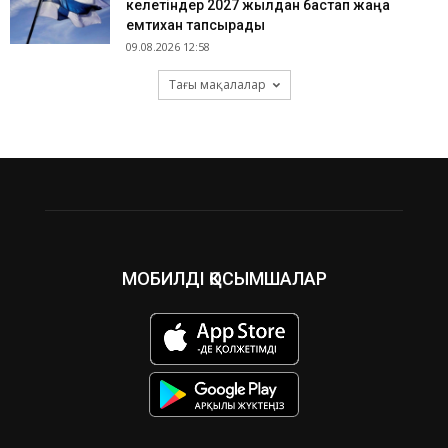
келетіндер 2027 жылдан бастап жаңа
емтихан тапсырады
09.08.2026 12:58
Тағы мақалалар
МОБИЛДІ ҚОСЫМШАЛАР